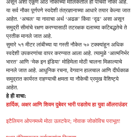
असून अशा एकूण आठ नौकांच्या मालिकेतील ही पाचवी नौका आहे.
या सर्व नौका पूर्णपणे स्वदेशी तंत्रज्ञानाच्या आधारे तयार केल्या जात
आहेत. ‘अचल’ या नावाचा अर्थ ‘अढळ’ किंवा ‘दृढ’ असा असून
समुद्री सीमांचे रक्षण करण्यासाठी तटरक्षक दलाच्या कटिबद्धतेचे ते
प्रतीक मानले जात आहे.
सुमारे ५१ मीटर लांबीच्या या गस्ती नौकेत ५० टक्क्यांहून अधिक
स्वदेशी उपकरणांचा वापर करण्यात आला आहे. त्यामुळे ‘आत्मनिर्भर
भारत’ आणि ‘मेक इन इंडिया’ मोहिमेला मोठी चालना मिळाल्याचे
मानले जात आहे. आधुनिक रचना, वेगवान हालचाल आणि दीर्घकाळ
समुद्रात कार्यरत राहण्याची क्षमता या नौकेची प्रमुख वैशिष्ट्ये
आहेत.
हे ही वाचा:
हार्दिक, अक्षर आणि शिवम दुबेवर भारी पडतोय हा युवा ऑलराउंडर
इटैलियन ओपनमध्ये मोठा उलटफेर; नोवाक जोकोविच पराभूत!