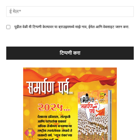
ई
मे
पुढील वेळी मी टिप्पणी केल्यावर या ब्राउझरमध्ये माझे नाव, ईमेल आणि वेबसाइट जतन करा.