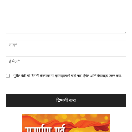
टिप्पणी
ना
ई
मे
पुढील वेळी मी टिप्पणी केल्यावर या ब्राउझरमध्ये माझे नाव, ईमेल आणि वेबसाइट जतन करा.