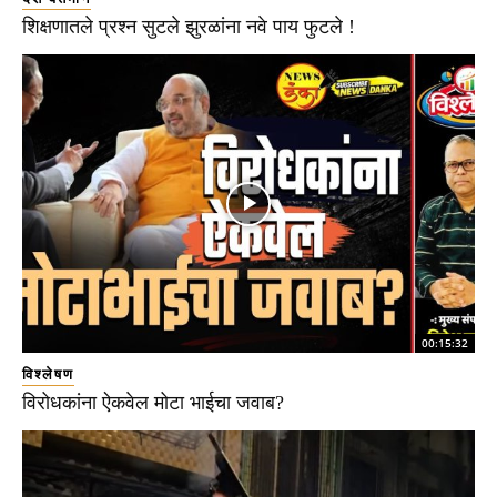
शिक्षणातले प्रश्न सुटले झुरळांना नवे पाय फुटले !
00:15:32
विश्लेषण
विरोधकांना ऐकवेल मोटा भाईचा जवाब?