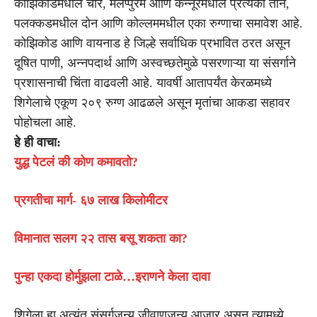
कोझिकोडमधील चार, मलप्पुरम आणि कन्नूरमधील प्रत्येकी तीन,
पलक्कडमधील दोन आणि कोल्लममधील एका रुग्णाचा समावेश आहे.
कोझिकोड आणि वायनाड हे जिल्हे सर्वाधिक प्रभावित ठरत असून
दूषित पाणी, अन्नपदार्थ आणि अस्वच्छतेमुळे पसरणाऱ्या या संसर्गाने
प्रशासनाची चिंता वाढवली आहे. यावर्षी आतापर्यंत केरळमध्ये
शिगेलाचे एकूण २०९ रुग्ण आढळले असून मृतांचा आकडा सहावर
पोहोचला आहे.
हे ही वाचा:
युद्ध पेटलं की कोण कमावतो?
प्रगतीचा मार्ग- ६७ लाख किलोमीटर
विमानात सलग २२ तास बसू शकता का?
पुन्हा एकदा होर्मुझला टाळे…इराणने केला दावा
शिगेला हा अत्यंत संसर्गजन्य जीवाणूजन्य आजार असून त्यामध्ये