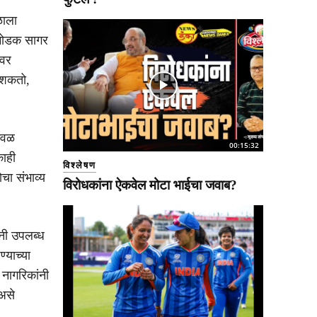
ळाला
 मोडक सागर
ीवर
 शकतो,
ेवळ
00:15:32
काही
विश्लेषण
चा संभाव्य
विरोधकांना ऐकवेल मोटा भाईचा जवाब?
ंनी उपलब्ध
्याच्या
 नागरिकांनी
 असे