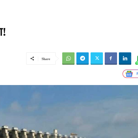
ा!
Share