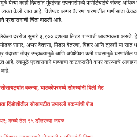
ामुळे येत्या काही दिवसांत मुंबईसह उपनगरांमध्ये पाणीटंचाईचे संकट अधि
ा व्यक्त केली जात आहे. विशेषतः अप्पर वैतरणा धरणातील पाणीसाठा केवळ
ाने प्रशासनाची चिंता वाढली आहे.
लिकेला दररोज सुमारे ३,९०० दशलक्ष लिटर पाण्याची आवश्यकता असते. हे
 मोडक सागर, अप्पर वैतरणा, मिडल वैतरणा, विहार आणि तुळशी या सात ध
्र यंदाच्या तीव्र उन्हाळ्यामुळे आणि अपेक्षेपेक्षा कमी पावसामुळे धरणांतील प
टत आहे. त्यामुळे प्रशासनाने पाण्याचा काटकसरीने वापर करण्याचे आवाहन
 आहे.
सोसायट्यांत बकऱ्या, घाटकोपरमध्ये सोमय्यांनी दिली भेट
ता दिंडोशीतील सोसायटीत उभारली बकऱ्यांची शेड
थिर; कच्चे तेल ९५ डॉलरच्या जवळ