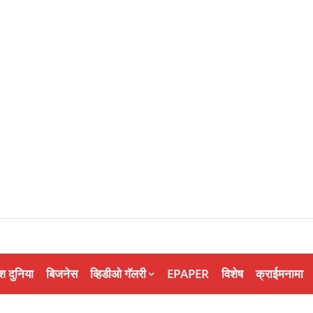
श दुनिया
बिजनेस
व्हिडीओ गॅलरी
EPAPER
विशेष
क्राईमनामा