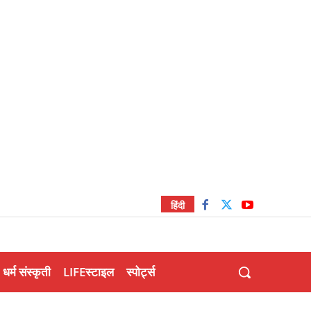
हिंदी
धर्म संस्कृती
LIFEस्टाइल
स्पोर्ट्स