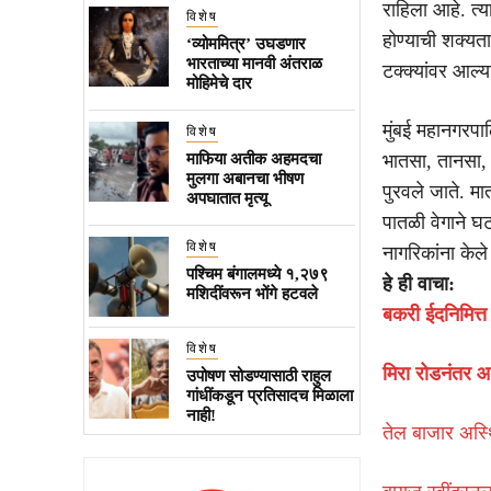
राहिला आहे. त्य
विशेष
होण्याची शक्यत
‘व्योममित्र’ उघडणार
भारताच्या मानवी अंतराळ
टक्क्यांवर आल्य
मोहिमेचे दार
मुंबई महानगरपा
विशेष
माफिया अतीक अहमदचा
भातसा, तानसा,
मुलगा अबानचा भीषण
पुरवले जाते. मात
अपघातात मृत्यू
पातळी वेगाने घ
विशेष
नागरिकांना केले
पश्चिम बंगालमध्ये १,२७९
हे ही वाचा:
मशिदींवरून भोंगे हटवले
बकरी ईदनिमित्त 
विशेष
मिरा रोडनंतर आ
उपोषण सोडण्यासाठी राहुल
गांधींकडून प्रतिसादच मिळाला
नाही!
तेल बाजार अस्