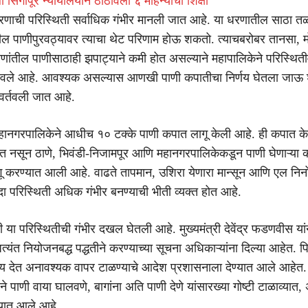
 सिंगापूर न्यायालयाने ठोठावली ६ महिन्यांची शिक्षा
रणाची परिस्थिती सर्वाधिक गंभीर मानली जात आहे. या धरणातील साठा त
यातील पाणीपुरवठ्यावर त्याचा थेट परिणाम होऊ शकतो. त्याचबरोबर तानसा,
ंतील पाणीसाठाही झपाट्याने कमी होत असल्याने महापालिकेने परिस्थित
 ठेवले आहे. आवश्यक असल्यास आणखी पाणी कपातीचा निर्णय घेतला जाऊ
वर्तवली जात आहे.
 महानगरपालिकेने आधीच १० टक्के पाणी कपात लागू केली आहे. ही कपात क
ादित नसून ठाणे, भिवंडी-निजामपूर आणि महानगरपालिकेकडून पाणी घेणाऱ्या 
गू करण्यात आली आहे. वाढते तापमान, उशिरा येणारा मान्सून आणि एल निनो
ंदा परिस्थिती अधिक गंभीर बनण्याची भीती व्यक्त होत आहे.
ी या परिस्थितीची गंभीर दखल घेतली आहे. मुख्यमंत्री देवेंद्र फडणवीस या
त्यंत नियोजनबद्ध पद्धतीने करण्याच्या सूचना अधिकाऱ्यांना दिल्या आहेत. पिण
ान्य देत अनावश्यक वापर टाळण्याचे आदेश प्रशासनाला देण्यात आले आहेत.
ने पाणी वाया घालवणे, बागांना अति पाणी देणे यांसारख्या गोष्टी टाळाव्यात,
यात आले आहे.