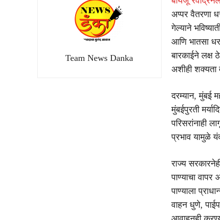
बायजू रवींद्रनला
अप्पर वैतरणा ध
गेल्याने भविष्
आणि भातसा धरणा
बारकाईने लक्ष
Team News Danka
अशीही शक्यता 
दरम्यान, मुंबई
मुंबईपुरती मर्य
परिसरांनाही ला
प्रभाव यामुळे य
राज्य सरकारनेह
पाण्याचा वापर अ
पाण्याला प्राध
वाहन धुणे, पाईप
आवाहनही करण्