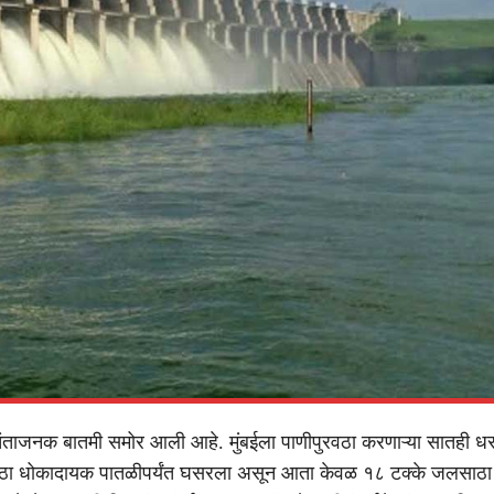
चिंताजनक बातमी समोर आली आहे. मुंबईला पाणीपुरवठा करणाऱ्या सातही ध
ाठा धोकादायक पातळीपर्यंत घसरला असून आता केवळ १८ टक्के जलसाठा