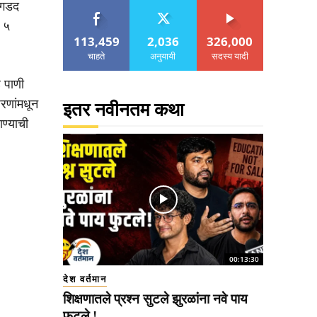
क गडद
 ५
113,459
2,036
326,000
चाहते
अनुयायी
सदस्य यादी
 पाणी
रणांमधून
इतर नवीनतम कथा
ाण्याची
00:13:30
देश वर्तमान
शिक्षणातले प्रश्न सुटले झुरळांना नवे पाय
फुटले !