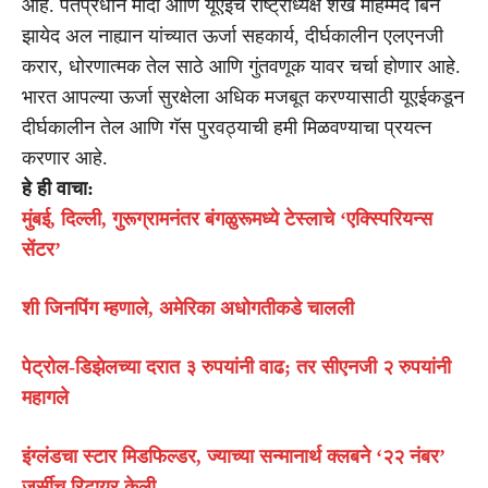
आहे. पंतप्रधान मोदी आणि यूएईचे राष्ट्राध्यक्ष शेख मोहम्मद बिन
झायेद अल नाह्यान यांच्यात ऊर्जा सहकार्य, दीर्घकालीन एलएनजी
करार, धोरणात्मक तेल साठे आणि गुंतवणूक यावर चर्चा होणार आहे.
भारत आपल्या ऊर्जा सुरक्षेला अधिक मजबूत करण्यासाठी यूएईकडून
दीर्घकालीन तेल आणि गॅस पुरवठ्याची हमी मिळवण्याचा प्रयत्न
करणार आहे.
हे ही वाचा:
मुंबई, दिल्ली, गुरूग्रामनंतर बंगळुरूमध्ये टेस्लाचे ‘एक्स्पिरियन्स
सेंटर’
शी जिनपिंग म्हणाले, अमेरिका अधोगतीकडे चालली
पेट्रोल-डिझेलच्या दरात ३ रुपयांनी वाढ; तर सीएनजी २ रुपयांनी
महागले
इंग्लंडचा स्टार मिडफिल्डर, ज्याच्या सन्मानार्थ क्लबने ‘२२ नंबर’
जर्सीच रिटायर केली