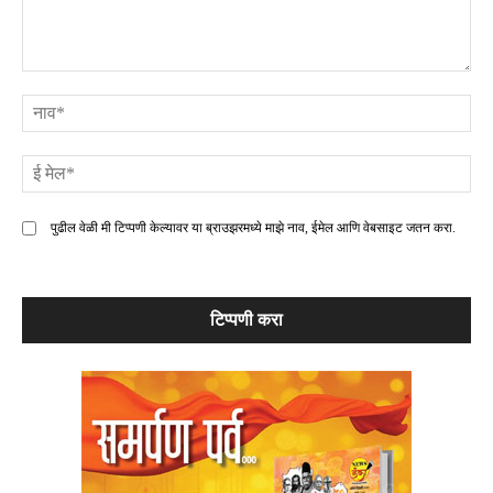
टिप्पणी
ना
ई
मे
पुढील वेळी मी टिप्पणी केल्यावर या ब्राउझरमध्ये माझे नाव, ईमेल आणि वेबसाइट जतन करा.