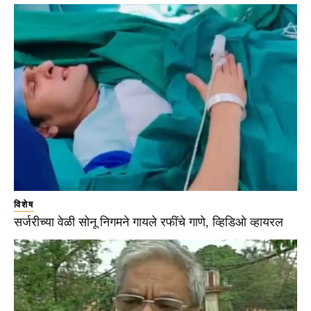
विशेष
सर्जरीच्या वेळी सोनू निगमने गायले रफींचे गाणे, व्हिडिओ व्हायरल