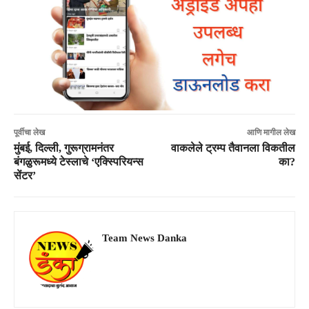
पूर्वीचा लेख
आणि मागील लेख
मुंबई, दिल्ली, गुरूग्रामनंतर
वाकलेले ट्रम्प तैवानला विकतील
बंगळुरूमध्ये टेस्लाचे ‘एक्स्पिरियन्स
का?
सेंटर’
Team News Danka