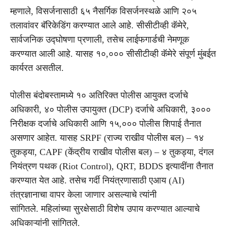
म्हणाले, विसर्जनासाठी ६५ नैसर्गिक विसर्जनस्थळे आणि २०५
तलावांवर बॅरिकेडिंग करण्यात आले आहे. सीसीटीव्ही कॅमेरे,
सार्वजनिक उद्घोषणा प्रणाली, तसेच लाईफगार्डची नेमणूक
करण्यात आली आहे. यासह १०,००० सीसीटीव्ही कॅमेरे संपूर्ण मुंबईत
कार्यरत असतील.
पोलीस बंदोबस्तामध्ये १० अतिरिक्त पोलीस आयुक्त दर्जाचे
अधिकारी, ४० पोलीस उपायुक्त (DCP) दर्जाचे अधिकारी, ३०००
निरीक्षक दर्जाचे अधिकारी आणि १५,००० पोलीस शिपाई तैनात
असणार आहेत. यासह SRPF (राज्य राखीव पोलीस बल) – १४
तुकड्या, CAPF (केंद्रीय राखीव पोलीस बल) – ४ तुकड्या, दंगल
नियंत्रण पथक (Riot Control), QRT, BDDS इत्यादींना तैनात
करण्यात येत आहे. तसेच गर्दी नियंत्रणासाठी एआय (AI)
तंत्रज्ञानाचा वापर केला जाणार असल्याचे त्यांनी
सांगितले. महिलांच्या सुरक्षेसाठी विशेष उपाय करण्यात आल्याचे
अधिकाऱ्यांनी सांगितले.