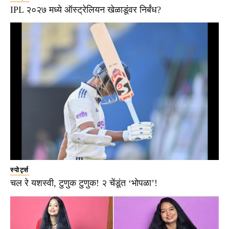
IPL २०२७ मध्ये ऑस्ट्रेलियन खेळाडूंवर निर्बंध?
स्पोर्ट्स
चल रे यशस्वी, टुणुक टुणुक! २ चेंडूंत ‘भोपळा’!