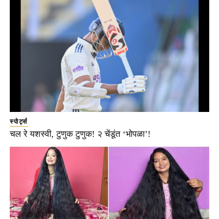
स्पोर्ट्स
चल रे यशस्वी, टुणुक टुणुक! २ चेंडूंत ‘भोपळा’!