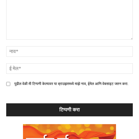
टिप्पणी
ना
ई
मे
पुढील वेळी मी टिप्पणी केल्यावर या ब्राउझरमध्ये माझे नाव, ईमेल आणि वेबसाइट जतन करा.