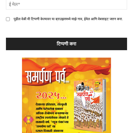
ई
मे
पुढील वेळी मी टिप्पणी केल्यावर या ब्राउझरमध्ये माझे नाव, ईमेल आणि वेबसाइट जतन करा.