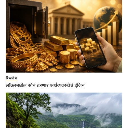
बिजनेस
लॉकरमधील सोनं ठरणार अर्थव्यवस्थेचं इंजिन