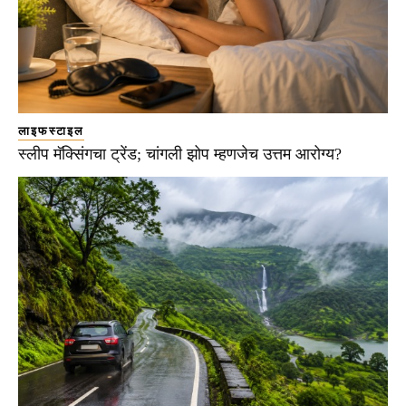
लाइफस्टाइल
स्लीप मॅक्सिंगचा ट्रेंड; चांगली झोप म्हणजेच उत्तम आरोग्य?