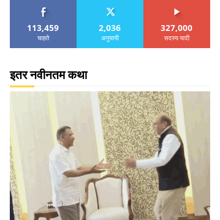
113,459
2,036
327,000
चाहते
अनुयायी
सदस्य यादी
इतर नवीनतम कथा