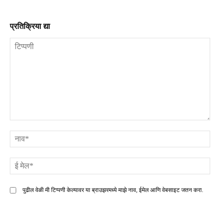
प्रतिक्रिया द्या
टिप्पणी
ना
ई
मे
पुढील वेळी मी टिप्पणी केल्यावर या ब्राउझरमध्ये माझे नाव, ईमेल आणि वेबसाइट जतन करा.