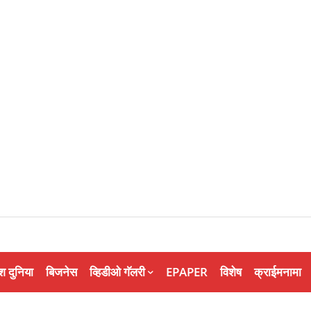
श दुनिया
बिजनेस
व्हिडीओ गॅलरी
EPAPER
विशेष
क्राईमनामा