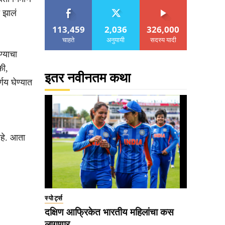
 झालं
113,459
2,036
326,000
चाहते
अनुयायी
सदस्य यादी
ण्याचा
की,
इतर नवीनतम कथा
्णय घेण्यात
आहे. आता
स्पोर्ट्स
दक्षिण आफ्रिकेत भारतीय महिलांचा कस
लागणार