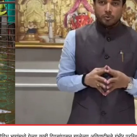
िविध भागांमध्ये गेल्या काही दिवसांपासून झालेल्या अतिवृष्टीमुळे गंभीर पुरस्थ