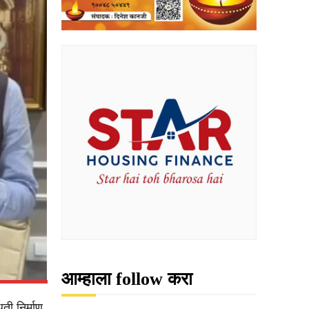
आम्हाला follow करा
िती निर्माण