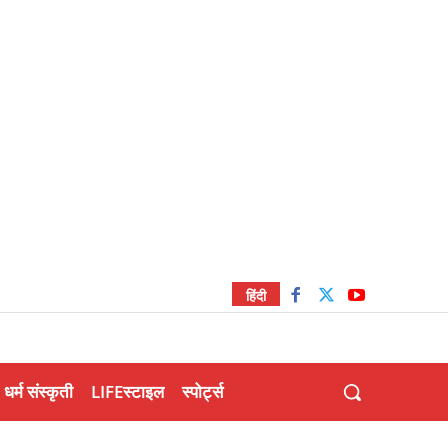
हिंदी
धर्म संस्कृती
LIFEस्टाइल
स्पोर्ट्स