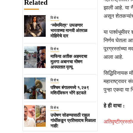
Related
झाली आहे. या न
असून शेतकऱ्यां
विशेष
‘व्योममित्र’ उघडणार
भारताच्या मानवी अंतराळ
या पार्श्वभूमीवर
मोहिमेचे दार
निर्णय घेतला आह
पूरग्रस्तांच्या
विशेष
माफिया अतीक अहमदचा
आला आहे.
मुलगा अबानचा भीषण
अपघातात मृत्यू
सिद्धिविनायक मं
विशेष
महाराष्ट्रावर 
पश्चिम बंगालमध्ये १,२७९
पुन्हा एकदा या न
मशिदींवरून भोंगे हटवले
हे ही वाचा :
विशेष
उपोषण सोडण्यासाठी राहुल
गांधींकडून प्रतिसादच मिळाला
अतिवृष्टीग्रस्त
नाही!