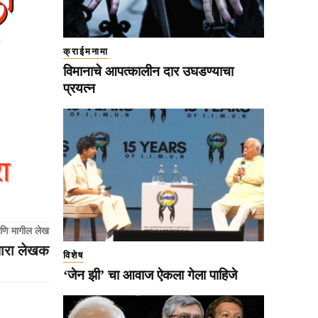
क्राईमनामा
विमानाचे आपत्कालीन दार उघडण्याचा
प्रयत्न
णि मागील लेख
रणारा लेखक
विशेष
‘जेन झी’ चा आवाज ऐकला गेला पाहिजे