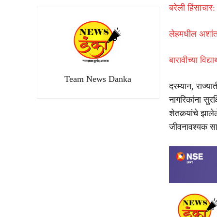
बरेली हिंसाचार:
लेहमधील अशांत
बारावीच्या विद्य
Team News Danka
दरम्यान, राज्
नागरिकांना सुरक
शेतकर्‍यांचे झा
जीवनावश्यक साह