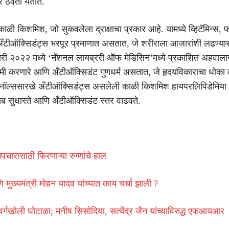
 ठेवता येतात.
ाळी किशमिश, जो सुकवलेला द्राक्षाचा प्रकार आहे. यामध्ये व्हिटॅमिन्स, फ
ँटीऑक्सिडंट्स भरपूर प्रमाणात असतात, जे शरीराला आजारांशी लढण्यास
ारी २०२२ मध्ये ‘नॅशनल लायब्ररी ऑफ मेडिसिन’मध्ये प्रकाशित अहवाला
कमी करणारे आणि अँटीऑक्सिडंट गुणधर्म असतात, जे हृदयविकाराचा धोका
नॉल्ससारखे अँटीऑक्सिडंट्स असलेली काळी किशमिश हायपरलिपिडेमिया 
्तदाब सुधारते आणि अँटीऑक्सिडंट स्तर वाढवते.
उपचारासाठी फिरणाऱ्या रुग्णांचे हाल
 मुख्यमंत्री मोहन यादव यांच्यात काय चर्चा झाली ?
र्गखोली घोटाळा; मनीष सिसोदिया, सत्येंद्र जैन यांच्याविरुद्ध एफआयआर