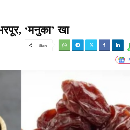
रपूर, ‘मनुका’ खा
Share