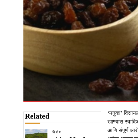
‘मनुका’ दिसाय
Related
खाण्यास स्वादिष
आणि संपूर्ण आर
विशेष