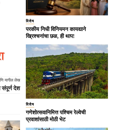
विशेष
परकीय निधी विनियमन कायद्याने
ख्रिश्चनांचा छळ, ही थाप!
णि मागील लेख
ंपूर्ण देश
विशेष
गणेशोत्सवानिमित्त पश्चिम रेल्वेची
प्रवाशांसाठी मोठी भेट