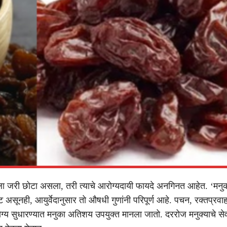
ला जरी छोटा असला, तरी त्याचे आरोग्यदायी फायदे अनगिनत आहेत. ‘मनु
्ट असूनही, आयुर्वेदानुसार तो औषधी गुणांनी परिपूर्ण आहे. पचन, रक्तप्रवाह
ोग्य सुधारण्यात मनुका अतिशय उपयुक्त मानला जातो. दररोज मनुक्याचे सेव