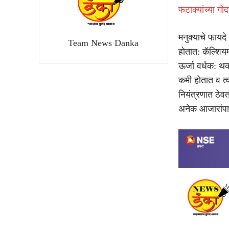
फटाक्यांच्या गो
मनुक्याचे फायदे
Team News Danka
होतात: कॅल्शियम
ऊर्जा वर्धक: थ
कमी होतात व त्
नियंत्रणात ठेव
अनेक आजारांपास