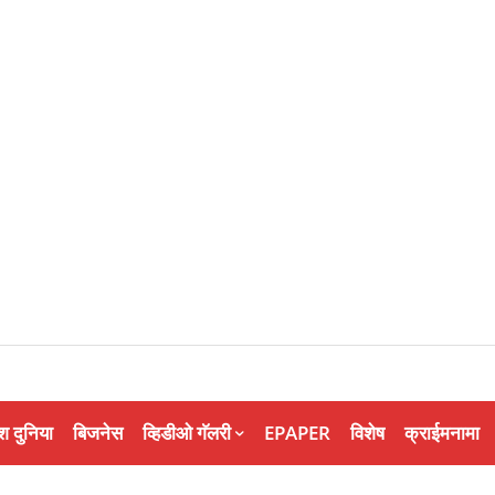
श दुनिया
बिजनेस
व्हिडीओ गॅलरी
EPAPER
विशेष
क्राईमनामा