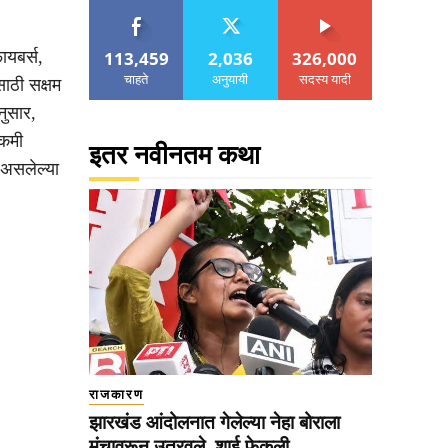
113,459
2,036
326,000
ायबर्स,
चाहते
अनुयायी
सदस्य यादी
ाठी सक्षम
नुसार,
 कमी
इतर नवीनतम कथा
असलेल्या
राजकारण
झारखंड आंदोलनात गेलेल्या नेहा बोराला
मंचावरून उतरवले, शाई फेकली