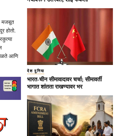
ात मजबूत
दूर होतो.
कुत्या
ल
मिळते आणि
देश दुनिया
भारत-चीन सीमावादावर चर्चा; सीमावर्ती
भागात शांतता राखण्यावर भर