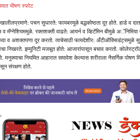
दामात भीषण स्फोट
 खालीलप्रमाणे: पचन सुधारते: फायबरमुळे बद्धकोष्ठता दूर होते. हाडे व द
 व मॅग्नेशियममुळे. रक्तशक्ती वाढते: आयर्न व व्हिटॅमिन बीमुळे अॅनिमिया 
कवा व अशक्तपणा दूर करतो. त्वचेसाठी फायदेशीर: अँटीऑक्सिडंट्समुळे सुर
वचा निखरते. इम्युनिटी मजबूत होते: आजारांपासून बचाव करतो. कोलेस्ट्रॉ
तो. मनुक्याचा नियमित आहारात समावेश केल्यास शरीराला नैसर्गिक पोषण 
ून संरक्षण होते.