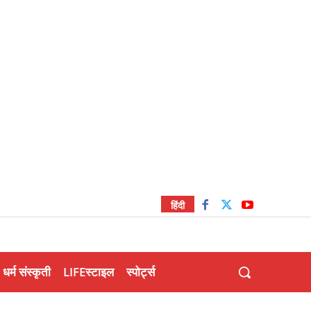
हिंदी
धर्म संस्कृती
LIFEस्टाइल
स्पोर्ट्स