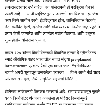
भारतात अनेक शहरं आधी वाढली आणि मग त्यांच्यावर
इन्फ्रास्ट्रक्चर उभं राहिलं. पण धोलेरामध्ये ही प्रक्रिया नेमकी
उलटी आहे — आधी ब्लूप्रिंटनुसार उभारणी, मग विकास. म्हणजेच
काय जिथे आधीच रस्ते, इंडस्ट्रियल झोन, लॉजिस्टिक्स नेटवर्क,
डेटा कनेक्टिव्हिटी, ड्रेनेज आणि वीज व्यवस्था नियोजनबद्ध पद्धतीने
तयार केली जाणारेत आणि त्यानंतर उद्योग येतायत. आणि इथूनच
सुरू होतोय धोलेराचा प्रवास.
तब्बल ९२० चौरस किलोमीटरमध्ये विकसित होणारं हे ग्रीनफिल्ड
स्मार्ट औद्योगिक शहर भारतातील सर्वात मोठ्या pre-planned
infrastructure प्रकल्पांपैकी एक मानलं जातं. “ग्रीनफिल्ड”
म्हणजे अगदी शून्यातून उभारलेला प्रकल्प — जिथे आधी मोठं शहर
अस्तित्वात नव्हतं, तिथे आधुनिक शहराची निर्मिती…
धोलेराचं लोकेशनही तितकंच महत्त्वाचं आहे. अहमदाबादपासून सुमारे
१०० किलोमीटर अंतरावर असलेला हा परिसर दिल्ली-मुंबई
इंडस्ट्रियल कॉरिडॉर अर्थात DMIC चा महत्त्वाचा भाग मानला