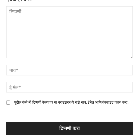
टिप्पणी
ना
ई
मे
पुढील वेळी मी टिप्पणी केल्यावर या ब्राउझरमध्ये माझे नाव, ईमेल आणि वेबसाइट जतन करा.