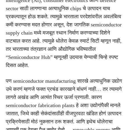
intelligence (AI), consumer electronics आणि defence
sector साठी लागणाऱ्या अत्याधुनिक chips चे उत्पादन याच
प्रकल्पातून होऊ शकते. त्यामुळे भारताला परदेशांवरील अवलंबित्व
कमी करण्यास मदत होणार असून, देश जागतिक semiconductor
supply chain मध्ये मजबूत स्थान निर्माण करण्याच्या दिशेने
वाटचाल करत आहे. त्यामुळे धोलेरा केवळ स्मार्ट सिटी म्हणून नाही,
तर भारताच्या तंत्रज्ञान आणि औद्योगिक भविष्यातील
“Semiconductor Hub” म्हणूनही उदयास येण्याची चिन्हे स्पष्ट
दिसत आहेत.
पण semiconductor manufacturing सारखे अत्याधुनिक उद्योग
उभे करणं म्हणजे फक्त प्रचंड कारखाने बांधणं नाही… तर त्यामागे
लागते अखंड आणि अत्यंत स्थिर ऊर्जा प्रणाली. कारण
semiconductor fabrication plants हे अशा उद्योगांपैकी मानले
जातात, जिथे काही सेकंदांसाठीही वीजपुरवठा खंडित होणं उत्पादन
प्रक्रियेसाठी मोठं नुकसान ठरू शकतं. आणि इथेच धोलेराचा
आणखी एक वेगळा पैलू समोर येतो — renewable energy आणि