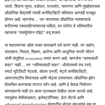
जातो. शिवाय सुरत, वडोदरा, राजकोट, भावनगर आणि मुंबईसारख्या
औद्योगिक केंद्रांशी त्याची कनेक्टिव्हिटी भविष्यात आणखी मजबूत
होणार आहे. म्हणजेच… जर भारताच्या औद्योगिक नकाशाकडे
शरीराच्या रक्तवाहिन्यांसारखं पाहिलं, तर धोलेरा हे भविष्यातील
महत्त्वाचं “सर्क्युलेशन पॉइंट” बनू शकतं.
या शहरामागचा उद्देश फक्त कारखाने उभे करणं नाही. तर उद्योग,
तंत्रज्ञान, निवास, शिक्षण, आरोग्य आणि आधुनिक नागरी जीवन
यांची संतुलित ecosystem तयार करणं आहे. म्हणजेच “कामासाठी
शहर” नाही… तर “भविष्यासाठी शहर”. धोलेरामध्ये रुंद रस्ते,
स्मार्ट युटिलिटी नेटवर्क, सोलर एनर्जी, मेट्रो कनेक्टिव्हिटी,
आंतरराष्ट्रीय विमानतळ आणि मोठ्या प्रमाणावर औद्योगिक झोन
विकसित करण्याचा मास्टर प्लॅन आहे. आणि हे केवळ नियोजन
कागदावरचे नाही तर आता प्रत्यक्षात देखील उतरू लागले आहे.
त्यामुळेच सेमीकंडक्टर, इलेक्ट्रॉनिक्स, डेटा सेंटर्स आणि
advanced manufacturing क्षेत्रातील मोठ्या कंपन्यांचं लक्ष या