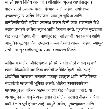
या झोनमध्ये विविध आकारांचे औद्योगिक भूखंड आधीपासूनच
वाटपासाठी उपलब्ध करून देण्यात आले आहेत. उद्योगाच्या
प्रकारानुसार जागेचे नियोजन, पायाभूत सुविधा आणि
कनेक्टिव्हिटीची सुविधा उपलब्ध करून दिली जात असल्याने येथे
उद्योग उभारणे अधिक सुलभ आणि वेगवान बनते. प्रत्येक भूखंडाला
थेट रस्ते जोडणी, वीज, पाणीपुरवठा, सांडपाणी व्यवस्थापन आणि
आधुनिक मूलभूत सेवा उपलब्ध करून देण्यात आल्या आहेत, ज्यामुळे
उद्योगांना सुरुवातीपासूनच सक्षम वातावरण मिळते.
याशिवाय धोलेरा ॲक्टिव्हेशन झोनची सर्वात मोठी ताकद म्हणजे
त्याला मिळालेली जागतिक दर्जाची कनेक्टिव्हिटी. कोणत्याही
औद्योगिक शहराच्या यशामागे मजबूत वाहतूक आणि लॉजिस्टिक
नेटवर्कची महत्त्वाची भूमिका असते. धोलेरा एक्सप्रेसवेच्या
माध्यमातून हा परिसर अहमदाबादशी थेट जोडला जाणारे. या
अत्याधुनिक मार्गामुळे अहमदाबाद ते धोलेरा प्रवास दीड तासापेक्षा
कमी वेळात पूर्ण होणार आहे. यामुळे उद्योग, गुंतवणूकदार आणि