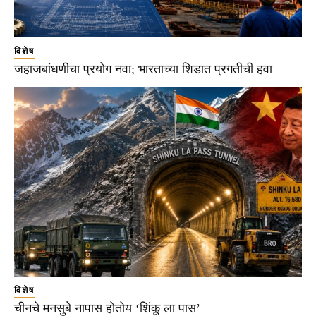
विशेष
जहाजबांधणीचा प्रयोग नवा; भारताच्या शिडात प्रगतीची हवा
विशेष
चीनचे मनसुबे नापास होतोय ‘शिंकू ला पास’