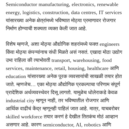
Semiconductor manufacturing, electronics, renewable
energy, logistics, construction, data centres, IT services
यांसारख्या अनेक क्षेत्रांमध्ये भविष्यात मोठ्या प्रमाणावर रोजगार
निर्माण होण्याची शक्यता व्यक्त केली जात आहे.
विशेष म्हणजे, अशा मोठ्या औद्योगिक शहरांमध्ये फक्त engineers
किंवा मोठ्या कंपन्यांनाच संधी मिळते असं नसतं. एखादा मोठा उद्योग
उभा राहिला की त्याभोवती transport, warehousing, food
services, maintenance, retail, housing, healthcare आणि
education यांसारख्या अनेक पूरक व्यवसायांची साखळी तयार होत
जाते. म्हणजेच… एका मोठ्या औद्योगिक प्रकल्पाचा परिणाम संपूर्ण
प्रादेशिक अर्थव्यवस्थेवर दिसू लागतो. यामुळेच धोलेराकडे केवळ
industrial city म्हणून नाही, तर भविष्यातील रोजगार आणि
आर्थिक वाढीचं केंद्र म्हणूनही पाहिलं जात आहे. मात्र, याचबरोबर
skilled workforce तयार करणं हे देखील तितकंच मोठं आव्हान
असणार आहे. कारण semiconductor, AI, robotics आणि