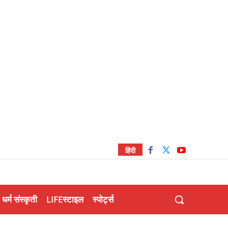
हिंदी
धर्म संस्कृती
LIFEस्टाइल
स्पोर्ट्स