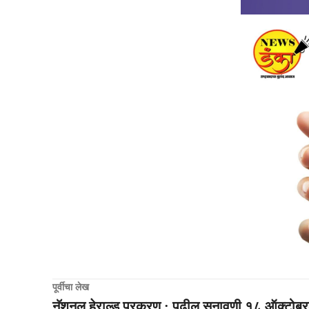
पूर्वीचा लेख
नॅशनल हेराल्ड प्रकरण : पुढील सुनावणी १८ ऑक्टोब