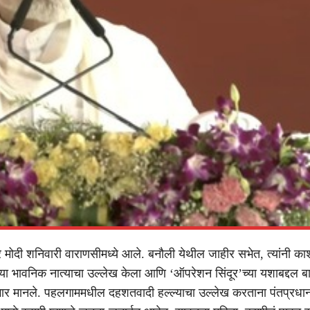
्र मोदी शनिवारी वाराणसीमध्ये आले. बनौली येथील जाहीर सभेत, त्यांनी का
ा भावनिक नात्याचा उल्लेख केला आणि ‘ऑपरेशन सिंदूर’च्या यशाबद्दल बा
भार मानले. पहलगाममधील दहशतवादी हल्ल्याचा उल्लेख करताना पंतप्रधान