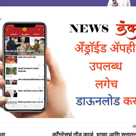
आ
रला
काँग्रेसचं तोंड काळं, भगवा आणि सनात