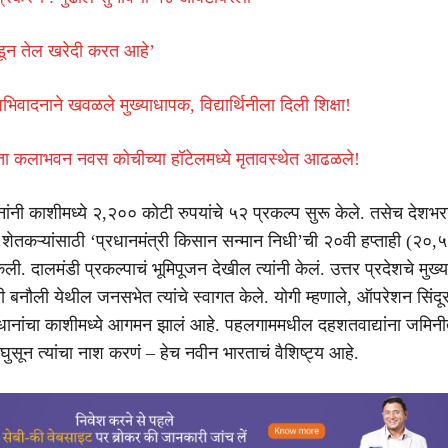
ून तेल खरेदी करत आहे’
 अभिवादनाने खवळले मुख्याधापक, विद्यार्थिनीला दिली शिक्षा!
ता कलाभवन नवस कोचीच्या हॉटेलमध्ये मृतावस्थेत आढळले!
ानांनी काशीमध्ये २,२०० कोटी रुपयांचे ५२ प्रकल्प सुरू केले. तसेच देशभ
शेतकऱ्यांसाठी ‘प्रधानमंत्री किसान सन्मान निधी’ची २०वी हप्ताही (२०,
ली. दालमंडी प्रकल्पाचं भूमिपूजन देखील त्यांनी केलं. उत्तर प्रदेशचे मुख्य
 बनौली येथील जनसभेत त्यांचे स्वागत केले. योगी म्हणाले, ऑपरेशन सिंदूर
धानांचा काशीमध्ये आगमन झालं आहे. पहलगाममधील दहशतवाद्यांना जमिनी
घुसून त्यांचा नाश करणं – हेच नवीन भारताचं वैशिष्ट्य आहे.