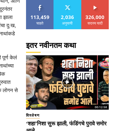
स्थान, आणि
दूरनंतर
113,459
2,036
326,000
ला झाला
चाहते
अनुयायी
सदस्य यादी
ंचा दु:ख,
वनाथांकडे
इतर नवीनतम कथा
पूर्ण केलं
ाथांच्या
येक
ुरुवात
े लोगन से
00:12:58
विश्लेषण
‘शहा’निशा सुरू झाली, फंडिंगचे पुरावे समोर
आले..