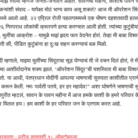
े माझे स्वामी म्हणजे जनता-जनार्दन आहेत. सावनचा महिना, काशीचं पावन 
ऱ्यांशी संवाद – यापेक्षा मोठं भाग्य काय असू शकतं? आज मी ऑपरेशन सिं
ीमध्ये आलो आहे. २२ एप्रिल रोजी पहलगाममध्ये एक भीषण दहशतवादी हल्
 २६ निरपराध लोकांची क्रूरपणे हत्या करण्यात आली होती. त्यांच्या कुटुंबीया
, मुलींचा आक्रोश – यामुळे माझं हृदय फार वेदनेत होतं. तेव्हा मी बाबा विश्
होती की, पीडित कुटुंबांना हा दु:ख सहन करण्याचं बळ मिळो.
 म्हणाले, माझ्या मुलींच्या सिंदूराचा सूड घेण्याचं मी जे वचन दिलं होतं, ते मी 
ंच्या आशीर्वादानेच शक्य झालं. ‘ऑपरेशन सिंदूर’ची यशस्विता मी बाबा विश्वन
ो. या आधी, पंतप्रधान मोदींनी आपल्या भाषणाची सुरुवात काशीतील प्रत्
ाम करून केली. नमः पार्वती पतये, हर हर महादेव!” अशा घोषणेने भाषणाची स
जपुरीत म्हटलं, सावन के पावन महीना में आज हमके काशी के हमरे परिवार क
 मिलल हय। हम काशी के हर परिवार जन के प्रणाम करत आहे.
 प्रकरण : पुढील सुनावणी १८ ऑक्टोबरला