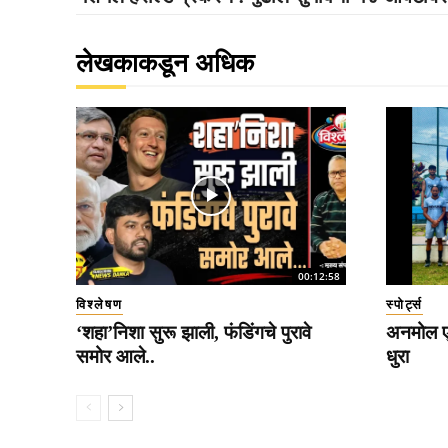
लेखकाकडून अधिक
00:12:58
विश्लेषण
स्पोर्ट्स
‘शहा’निशा सुरू झाली, फंडिंगचे पुरावे
अनमोल एक
समोर आले..
धुरा