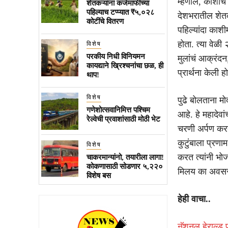
म्हणाले, काशीच
शेतकऱ्यांना कर्जमाफीच्या
पहिल्याच टप्प्यात ₹५,०२८
देशभरातील शेतक
कोटींचे वितरण
पहिल्यांदा काश
होता. त्या वेळी
विशेष
परकीय निधी विनियमन
मुलांचं आक्रंदन
कायद्याने ख्रिश्चनांचा छळ, ही
प्रार्थना केली 
थाप!
विशेष
पुढे बोलताना मोदी
गणेशोत्सवानिमित्त पश्चिम
आहे. हे महादेवा
रेल्वेची प्रवाशांसाठी मोठी भेट
चरणी अर्पण करत
कुटुंबाला प्रण
विशेष
करत त्यांनी भो
चाकरमान्यांनो, तयारीला लागा!
कोकणासाठी सोडणार ५,२२०
मिलय का अवसर
विशेष बस
हेही वाचा..
नॅशनल हेराल्ड