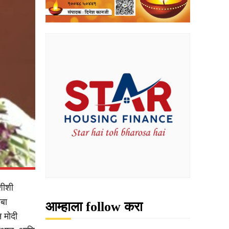
शीशी
बा
आम्हाला follow करा
 मोदी