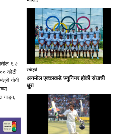
रातील ९.७
स्पोर्ट्स
५०० कोटी
अनमोल एक्काकडे ज्युनियर हॉकी संघाची
मंत्री योगी
धुरा
च्या
त गाडून,