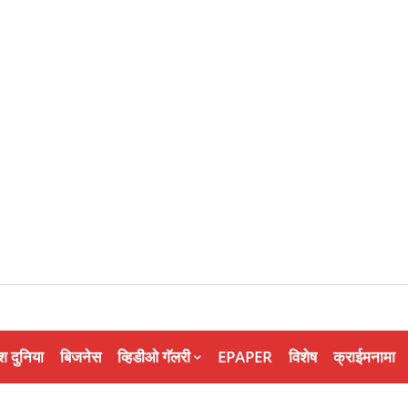
श दुनिया
बिजनेस
व्हिडीओ गॅलरी
EPAPER
विशेष
क्राईमनामा