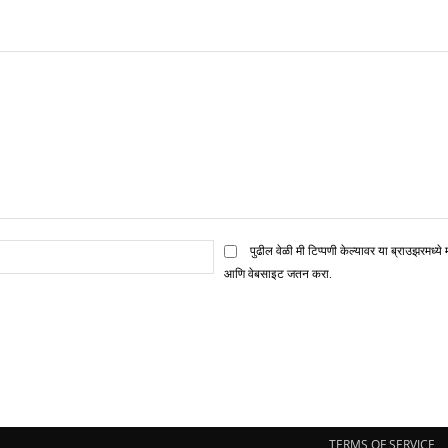
ई
पुढील वेळी मी टिप्पणी केल्यावर या ब्राउझरमध्ये 
मेल*
आणि वेबसाइट जतन करा.
TERMS OF SERVICE