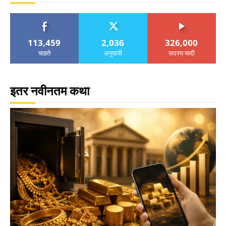
113,459
2,036
326,000
चाहते
अनुयायी
सदस्य यादी
इतर नवीनतम कथा