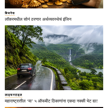
बिजनेस
लॉकरमधील सोनं ठरणार अर्थव्यवस्थेचं इंजिन
लाइफस्टाइल
महाराष्ट्रातील ‘या’ ५ ऑफबीट ठिकाणांना एकदा नक्की भेट द्या!