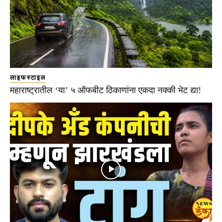
लाइफस्टाइल
महाराष्ट्रातील ‘या’ ५ ऑफबीट ठिकाणांना एकदा नक्की भेट द्या!