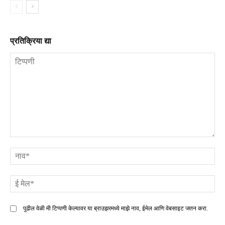
प्रतिक्रिया द्या
टिप्पणी
ना
ई
मे
पुढील वेळी मी टिप्पणी केल्यावर या ब्राउझरमध्ये माझे नाव, ईमेल आणि वेबसाइट जतन करा.