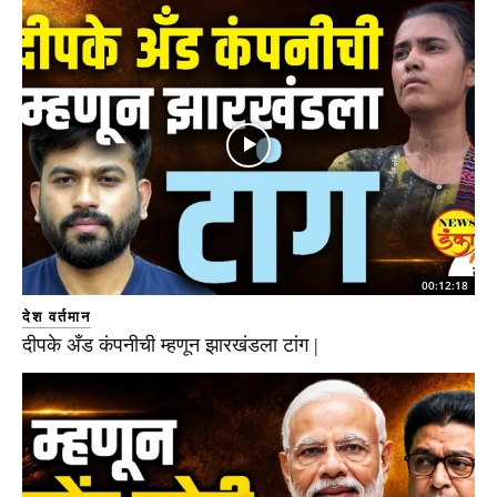
00:12:18
देश वर्तमान
दीपके अँड कंपनीची म्हणून झारखंडला टांग |