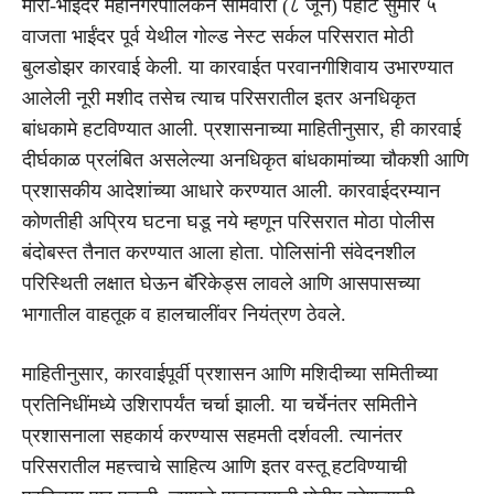
मीरा-भाईंदर महानगरपालिकेने सोमवारी (८ जून) पहाटे सुमारे ५
वाजता भाईंदर पूर्व येथील गोल्ड नेस्ट सर्कल परिसरात मोठी
बुलडोझर कारवाई केली. या कारवाईत परवानगीशिवाय उभारण्यात
आलेली नूरी मशीद तसेच त्याच परिसरातील इतर अनधिकृत
बांधकामे हटविण्यात आली. प्रशासनाच्या माहितीनुसार, ही कारवाई
दीर्घकाळ प्रलंबित असलेल्या अनधिकृत बांधकामांच्या चौकशी आणि
प्रशासकीय आदेशांच्या आधारे करण्यात आली. कारवाईदरम्यान
कोणतीही अप्रिय घटना घडू नये म्हणून परिसरात मोठा पोलीस
बंदोबस्त तैनात करण्यात आला होता. पोलिसांनी संवेदनशील
परिस्थिती लक्षात घेऊन बॅरिकेड्स लावले आणि आसपासच्या
भागातील वाहतूक व हालचालींवर नियंत्रण ठेवले.
माहितीनुसार, कारवाईपूर्वी प्रशासन आणि मशिदीच्या समितीच्या
प्रतिनिधींमध्ये उशिरापर्यंत चर्चा झाली. या चर्चेनंतर समितीने
प्रशासनाला सहकार्य करण्यास सहमती दर्शवली. त्यानंतर
परिसरातील महत्त्वाचे साहित्य आणि इतर वस्तू हटविण्याची