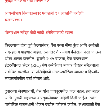
मुंबईत महिलेची गळा चिरून हत्या
आयजीआय विमानतळावर पकडली ९१ लाखांची परदेशी
चलनरक्कम
पंतप्रधान नरेंद्र मोदी सौदी अरेबियासाठी रवाना
किल्ल्याचा दौरा पूर्ण केल्यानंतर, वेंस पन्ना मीणा कुंड आणि अनोखी
संग्रहालय पाहणार आहेत. त्यानंतर ते रामबाग पॅलेसला परत जाऊन
थोडा आराम करतील. दुपारी २:४५ वाजता, वेंस राजस्थान
इंटरनॅशनल सेंटर (RIC) येथे अमेरिकन व्यापार शिखर संमेलनाला
संबोधित करतील. या परिषदेमध्ये भारत-अमेरिका व्यापार व द्विपक्षीय
सहकार्यावरील चर्चा होणार आहे.
दुपारच्या जेवणाआधी, वेंस यांना जयपूरमधील जल महल, हवा महल
आणि गुलाबी शहराच्या वास्तुकलेबाबत माहिती दिली जाईल. त्यांना
पारंपरिक राजस्थानी भोजन देखील परोसलं जाईल. संध्याकाळी वेंस