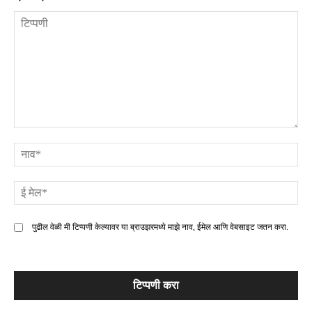
टिप्पणी
ना
ई
मे
पुढील वेळी मी टिप्पणी केल्यावर या ब्राउझरमध्ये माझे नाव, ईमेल आणि वेबसाइट जतन करा.