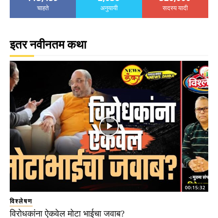
चाहते
अनुयायी
सदस्य यादी
इतर नवीनतम कथा
00:15:32
विश्लेषण
विरोधकांना ऐकवेल मोटा भाईचा जवाब?