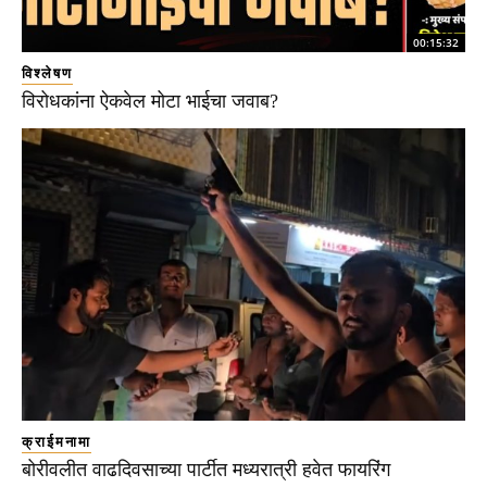
00:15:32
विश्लेषण
विरोधकांना ऐकवेल मोटा भाईचा जवाब?
क्राईमनामा
बोरीवलीत वाढदिवसाच्या पार्टीत मध्यरात्री हवेत फायरिंग