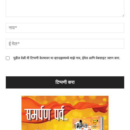
टिप्पणी
ना
ई
मे
पुढील वेळी मी टिप्पणी केल्यावर या ब्राउझरमध्ये माझे नाव, ईमेल आणि वेबसाइट जतन करा.