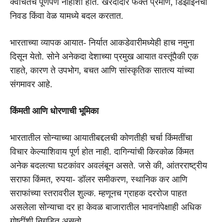
क्वचितच पूर्णपणे नाहीशी होते. खरेदीदार फक्त प्रमाण, डिझाइनची
निवड किंवा वेळ यामध्ये बदल करतात.
भारताच्या व्यापक आयात- निर्यात आकडेवारीमध्येही हाच नमुना
दिसून येतो. सोने अनेकदा देशाच्या प्रमुख आयात वस्तूंपैकी एक
राहते, कारण ते उपभोग, बचत आणि सांस्कृतिक सातत्य यांच्या
संगमावर आहे.
किंमती आणि धोरणाची भूमिका
भारतातील सोन्याच्या आयातीबद्दलची कोणतीही चर्चा किंमतींचा
विचार केल्याशिवाय पूर्ण होत नाही. दागिन्यांची किरकोळ किंमत
अनेक बदलत्या घटकांवर अवलंबून असते. जसे की, आंतरराष्ट्रीय
सराफा किंमत, रुपया- डॉलर समीकरण, स्थानिक कर आणि
सराफांच्या स्तरावरील शुल्क. म्हणूनच ग्राहक दररोज पाहत
असलेला सोन्याचा दर हा केवळ बाजारातील भावनांपेक्षाही अधिक
गोष्टींशी निगडित असतो.