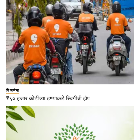
बिजनेस
₹६० हजार कोटींच्या टप्प्याकडे स्विगीची झेप