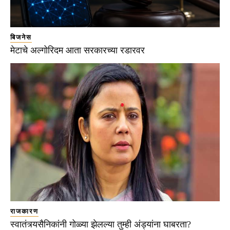
बिजनेस
मेटाचे अल्गोरिदम आता सरकारच्या रडारवर
राजकारण
स्वातंत्र्यसैनिकांनी गोळ्या झेलल्या तुम्ही अंड्यांना घाबरता?