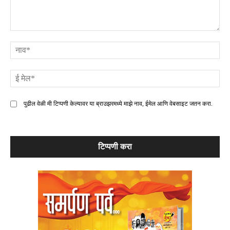
टिप्पणी
ना
ई
मे
पुढील वेळी मी टिप्पणी केल्यावर या ब्राउझरमध्ये माझे नाव, ईमेल आणि वेबसाइट जतन करा.