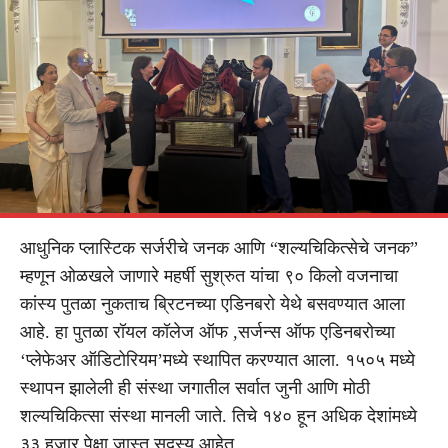
आधुनिक प्लास्टिक सर्जरीचे जनक आणि “शल्यचिकित्सेचे जनक”
म्हणून ओळखले जाणारे महर्षी सुश्रुत यांचा ९० किलो वजनाचा
कांस्य पुतळा नुकताच ब्रिटनच्या एडिनबरो येथे बसवण्यात आला
आहे. हा पुतळा रॉयल कॉलेज ऑफ ,सर्जन्स ऑफ एडिनबरोच्या
‘प्लेफेअर ऑडिटोरियम’मध्ये स्थापित करण्यात आला. १५०५ मध्ये
स्थापन झालेली ही संस्था जगातील सर्वात जुनी आणि मोठी
शल्यचिकित्सा संस्था मानली जाते. तिचे १४० हून अधिक देशांमध्ये
३३ हजार पेक्षा जास्त सदस्य आहेत.