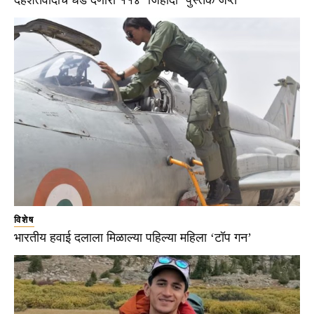
दहशतवादाचे धडे देणारी ११४ ‘जिहादी’ पुस्तके जप्त
विशेष
भारतीय हवाई दलाला मिळाल्या पहिल्या महिला ‘टॉप गन’