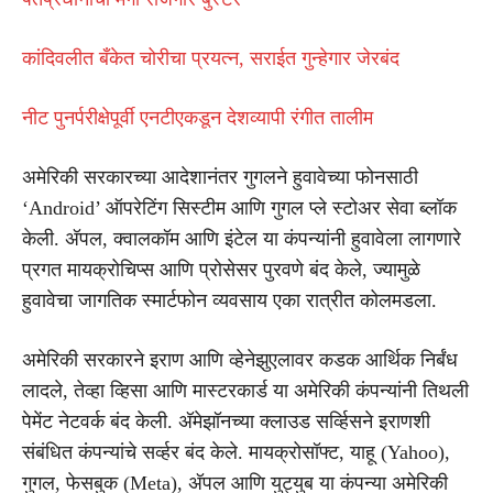
कांदिवलीत बँकेत चोरीचा प्रयत्न, सराईत गुन्हेगार जेरबंद
नीट पुनर्परीक्षेपूर्वी एनटीएकडून देशव्यापी रंगीत तालीम
अमेरिकी सरकारच्या आदेशानंतर गुगलने हुवावेच्या फोनसाठी
‘Android’ ऑपरेटिंग सिस्टीम आणि गुगल प्ले स्टोअर सेवा ब्लॉक
केली. अ‍ॅपल, क्वालकॉम आणि इंटेल या कंपन्यांनी हुवावेला लागणारे
प्रगत मायक्रोचिप्स आणि प्रोसेसर पुरवणे बंद केले, ज्यामुळे
हुवावेचा जागतिक स्मार्टफोन व्यवसाय एका रात्रीत कोलमडला.
अमेरिकी सरकारने इराण आणि व्हेनेझुएलावर कडक आर्थिक निर्बंध
लादले, तेव्हा व्हिसा आणि मास्टरकार्ड या अमेरिकी कंपन्यांनी तिथली
पेमेंट नेटवर्क बंद केली. अ‍ॅमेझॉनच्या क्लाउड सर्व्हिसने इराणशी
संबंधित कंपन्यांचे सर्व्हर बंद केले. मायक्रोसॉफ्ट, याहू (Yahoo),
गुगल, फेसबुक (Meta), अ‍ॅपल आणि युट्युब या कंपन्या अमेरिकी