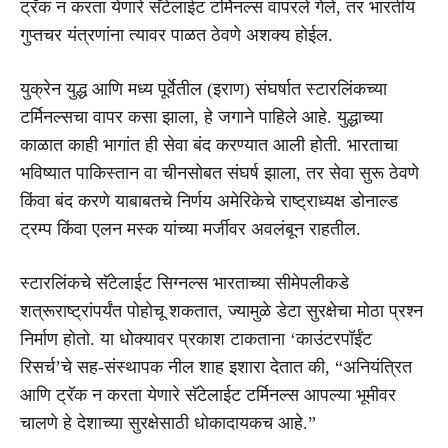
ट्रॅक न करता येणारे सॅटेलाईट टर्मिनल्स वापरले गेले, तर भारतीय
गुप्तचर यंत्रणांना त्यावर पाळत ठेवणे अशक्य होईल.
युक्रेन युद्ध आणि मध्य पूर्वेतील (इराण) संघर्षात स्टारलिंकच्या
टर्मिनल्सचा वापर कसा झाला, हे जगाने पाहिले आहे. युद्धाच्या
काळात काही भागांत ही सेवा बंद करण्यात आली होती. भारताचा
भविष्यात पाकिस्तान वा चीनसोबत संघर्ष झाला, तर सेवा सुरू ठेवणे
किंवा बंद करणे याबाबतचे निर्णय अमेरिकेचे राष्ट्राध्यक्ष डोनाल्ड
ट्रम्प किंवा एलन मस्क यांच्या मर्जीवर अवलंबून राहतील.
स्टारलिंकचे सॅटेलाईट सिग्नल्स भारताच्या सीमेपलीकडे
शत्रूराष्ट्रांपर्यंत पोहोचू शकतात, ज्यामुळे डेटा सुरक्षेचा मोठा प्रश्न
निर्माण होतो. या धोक्यावर प्रकाश टाकताना ‘काउंटरपॉईंट
रिसर्च’चे सह-संस्थापक नील शाह इशारा देतात की, “अनियंत्रित
आणि ट्रॅक न करता येणारे सॅटेलाईट टर्मिनल्स आपल्या भूमीवर
चालणे हे देशाच्या सुरक्षेसाठी धोकादायकच आहे.”