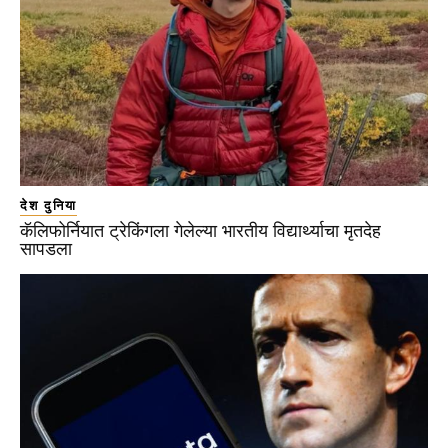
देश दुनिया
कॅलिफोर्नियात ट्रेकिंगला गेलेल्या भारतीय विद्यार्थ्याचा मृतदेह
सापडला