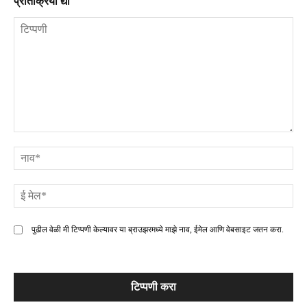
प्रतिक्रिया द्या
टिप्पणी
ना
ई
मे
पुढील वेळी मी टिप्पणी केल्यावर या ब्राउझरमध्ये माझे नाव, ईमेल आणि वेबसाइट जतन करा.