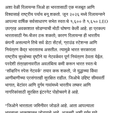
अशा वेळी रिलायन्स जिओ हा भारतासाठी एक मजबूत आणि
विश्वासार्ह राष्ट्रीय पर्याय बनू शकतो. जून २०२६ मध्ये रिलायन्सने
आपल्या वार्षिक सर्वसाधारण सभेत स्वतःचे १,६०० ते १,६५० LEO
उपग्रह अवकाशात सोडण्याची मोठी घोषणा केली आहे. हा प्रकल्प
भारतासाठी गेम-चेंजर ठरू शकतो; कारण रिलायन्स ही भारतीय
कंपनी असल्याने तिचे सर्व डेटा सेंटर्स, ग्राउंड स्टेशन्स आणि
नियंत्रण केंद्र भारतातच असतील. त्यामुळे भारत सरकारला
राष्ट्रीय सुरक्षेच्या दृष्टीने या नेटवर्कवर पूर्ण नियंत्रण ठेवता येईल.
परदेशी तंत्रज्ञानावरील अवलंबित्व कमी करून भारत स्वतःचे
‘सॉव्हरिन स्पेस नेटवर्क’ तयार करू शकतो, जे युद्धाच्या किंवा
आणीबाणीच्या प्रसंगातही सुरक्षित राहील. जिओचे उद्दिष्ट सीमावर्ती
भागात, बेटांवर आणि दुर्गम गावांमध्ये भारतीय लष्कर आणि
नागरिकांसाठी सुरक्षित इंटरनेट पोहोचवणे हे आहे.
“जिओने भारताला जमिनीवर जोडले आहे. आता आपल्याला
भारताला आकाशातून जोडायचे आहे. अजूनही अशी दुर्गम गावे,