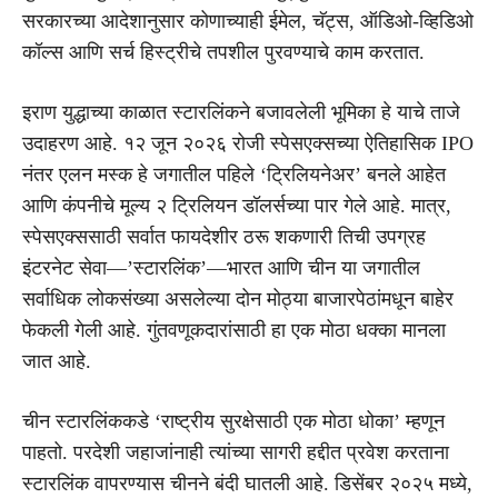
सरकारच्या आदेशानुसार कोणाच्याही ईमेल, चॅट्स, ऑडिओ-व्हिडिओ
कॉल्स आणि सर्च हिस्ट्रीचे तपशील पुरवण्याचे काम करतात.
इराण युद्धाच्या काळात स्टारलिंकने बजावलेली भूमिका हे याचे ताजे
उदाहरण आहे. १२ जून २०२६ रोजी स्पेसएक्सच्या ऐतिहासिक IPO
नंतर एलन मस्क हे जगातील पहिले ‘ट्रिलियनेअर’ बनले आहेत
आणि कंपनीचे मूल्य २ ट्रिलियन डॉलर्सच्या पार गेले आहे. मात्र,
स्पेसएक्ससाठी सर्वात फायदेशीर ठरू शकणारी तिची उपग्रह
इंटरनेट सेवा—’स्टारलिंक’—भारत आणि चीन या जगातील
सर्वाधिक लोकसंख्या असलेल्या दोन मोठ्या बाजारपेठांमधून बाहेर
फेकली गेली आहे. गुंतवणूकदारांसाठी हा एक मोठा धक्का मानला
जात आहे.
चीन स्टारलिंककडे ‘राष्ट्रीय सुरक्षेसाठी एक मोठा धोका’ म्हणून
पाहतो. परदेशी जहाजांनाही त्यांच्या सागरी हद्दीत प्रवेश करताना
स्टारलिंक वापरण्यास चीनने बंदी घातली आहे. डिसेंबर २०२५ मध्ये,