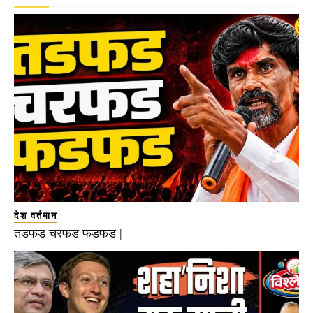
देश वर्तमान
तडफड चरफड फडफड |