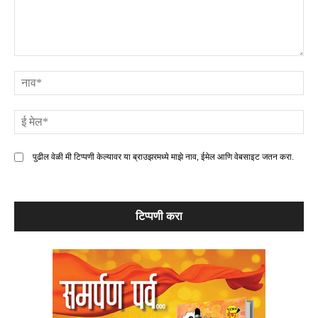
टिप्पणी
ना
ई
मे
पुढील वेळी मी टिप्पणी केल्यावर या ब्राउझरमध्ये माझे नाव, ईमेल आणि वेबसाइट जतन करा.