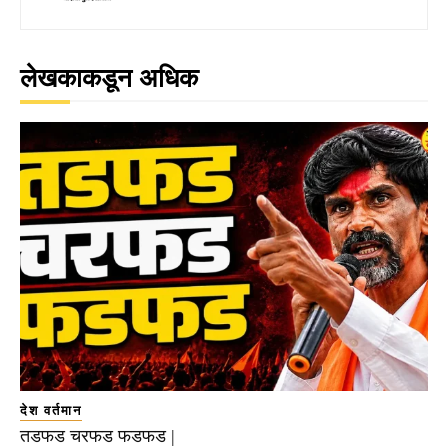
लेखकाकडून अधिक
देश वर्तमान
तडफड चरफड फडफड |