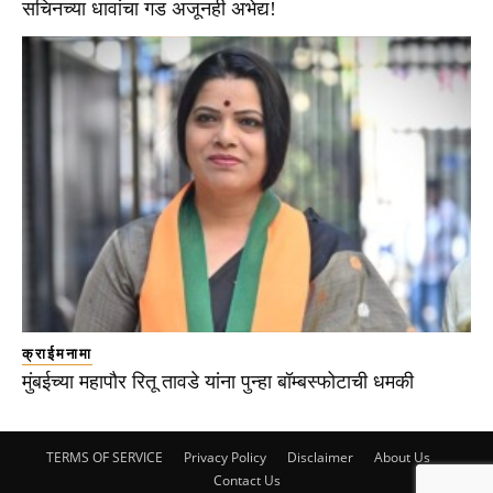
सचिनच्या धावांचा गड अजूनही अभेद्य!
क्राईमनामा
मुंबईच्या महापौर रितू तावडे यांना पुन्हा बॉम्बस्फोटाची धमकी
TERMS OF SERVICE
Privacy Policy
Disclaimer
About Us
Contact Us