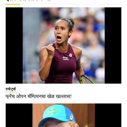
स्पोर्ट्स
फ्रेंच ओपन चॅम्पियनचा खेळ खल्लास!