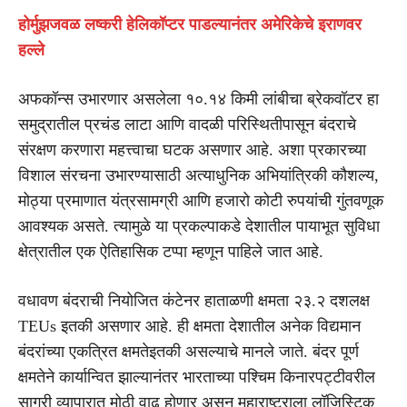
होर्मुझजवळ लष्करी हेलिकॉप्टर पाडल्यानंतर अमेरिकेचे इराणवर
हल्ले
अफकॉन्स उभारणार असलेला १०.१४ किमी लांबीचा ब्रेकवॉटर हा
समुद्रातील प्रचंड लाटा आणि वादळी परिस्थितीपासून बंदराचे
संरक्षण करणारा महत्त्वाचा घटक असणार आहे. अशा प्रकारच्या
विशाल संरचना उभारण्यासाठी अत्याधुनिक अभियांत्रिकी कौशल्य,
मोठ्या प्रमाणात यंत्रसामग्री आणि हजारो कोटी रुपयांची गुंतवणूक
आवश्यक असते. त्यामुळे या प्रकल्पाकडे देशातील पायाभूत सुविधा
क्षेत्रातील एक ऐतिहासिक टप्पा म्हणून पाहिले जात आहे.
वधावण बंदराची नियोजित कंटेनर हाताळणी क्षमता २३.२ दशलक्ष
TEUs इतकी असणार आहे. ही क्षमता देशातील अनेक विद्यमान
बंदरांच्या एकत्रित क्षमतेइतकी असल्याचे मानले जाते. बंदर पूर्ण
क्षमतेने कार्यान्वित झाल्यानंतर भारताच्या पश्चिम किनारपट्टीवरील
सागरी व्यापारात मोठी वाढ होणार असून महाराष्ट्राला लॉजिस्टिक