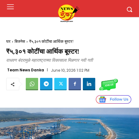
घर
बिजनेस
₹५,३०१ कोटींचा आर्थिक बूस्टर!
₹५,३०१ कोटींचा आर्थिक बूस्टर!
वाधवण बंदरामुळे महाराष्ट्राच्या विकासाला मिळणार नवी गती
Team News Danka
June 10, 2026 1:02 PM