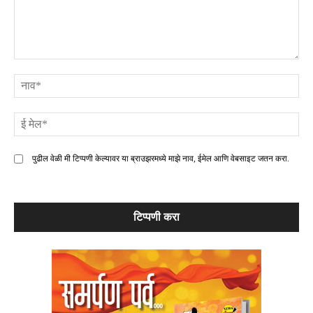
टिप्पणी
ना
ई
मे
पुढील वेळी मी टिप्पणी केल्यावर या ब्राउझरमध्ये माझे नाव, ईमेल आणि वेबसाइट जतन करा.