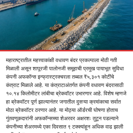
महाराष्ट्रातील महत्त्वाकांक्षी वधावण बंदर प्रकल्पाला मोठी गती
मिळाली असून शापूरजी पालोनजी समूहाची प्रमुख पायाभूत सुविधा
कंपनी अफकॉन्स इन्फ्रास्ट्रक्चरला तब्बल ₹५,३०१ कोटींचे
कंत्राट मिळाले आहे. या कंत्राटाअंतर्गत कंपनी वधावण बंदरासाठी
१०.१४ किलोमीटर लांबीचा ब्रेकवॉटर उभारणार आहे. विशेष म्हणजे
हा ब्रेकवॉटर पूर्ण झाल्यानंतर जगातील दुसऱ्या क्रमांकाचा सर्वात
मोठा ब्रेकवॉटर ठरणार आहे. या मोठ्या ऑर्डरची घोषणा होताच
गुंतवणूकदारांनी अफकॉन्सच्या शेअरवर अक्षरशः तुटून पडल्याने
कंपनीच्या शेअरमध्ये एका दिवसात ९ टक्क्यांहून अधिक वाढ झाली