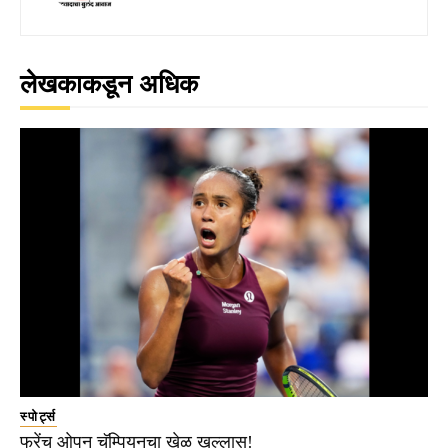
लेखकाकडून अधिक
स्पोर्ट्स
फ्रेंच ओपन चॅम्पियनचा खेळ खल्लास!