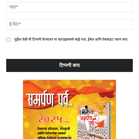
ना
ई
मे
पुढील वेळी मी टिप्पणी केल्यावर या ब्राउझरमध्ये माझे नाव, ईमेल आणि वेबसाइट जतन करा.