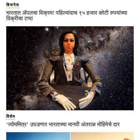
बिजनेस
भारतात ॲपलचा विक्रम! पहिल्यांदाच ९५ हजार कोटी रुपयांच्या
विक्रीचा टप्पा
विशेष
‘व्योममित्र’ उघडणार भारताच्या मानवी अंतराळ मोहिमेचे दार