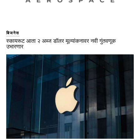
बिजनेस
स्कायरूट आता २ अब्ज डॉलर मूल्यांकनावर नवी गुंतवणूक
उभारणार