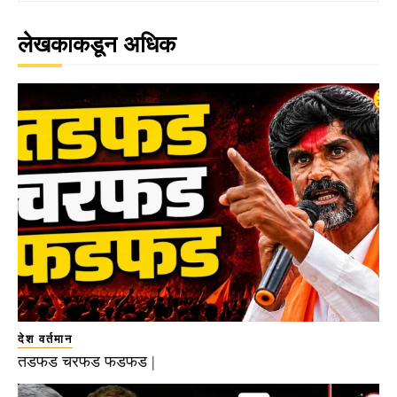
लेखकाकडून अधिक
देश वर्तमान
तडफड चरफड फडफड |