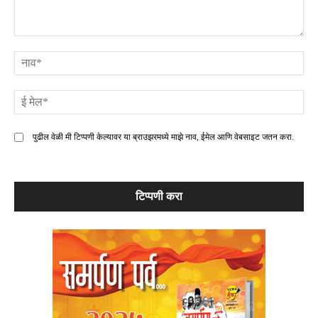
टिप्पणी
ना
ई
मे
पुढील वेळी मी टिप्पणी केल्यावर या ब्राउझरमध्ये माझे नाव, ईमेल आणि वेबसाइट जतन करा.