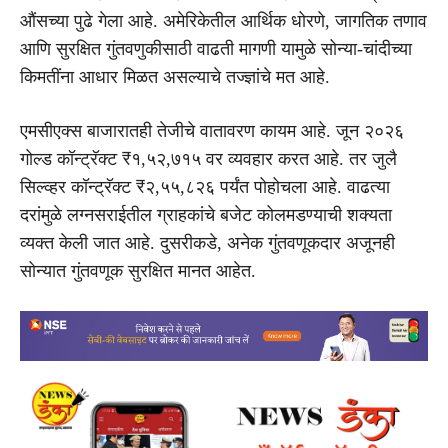
औंसच्या पुढे गेला आहे. अमेरिकेतील आर्थिक धोरणे, जागतिक तणाव
आणि सुरक्षित गुंतवणुकीसाठी वाढती मागणी यामुळे सोन्या-चांदीच्या
किमतींना आधार मिळत असल्याचे तज्ज्ञांचे मत आहे.
एमसीएक्स बाजारातही तेजीचे वातावरण कायम आहे. जून २०२६
गोल्ड कॉन्ट्रॅक्ट ₹१,५२,७१५ वर व्यवहार करत आहे. तर जुलै
सिल्व्हर कॉन्ट्रॅक्ट ₹२,५५,८२६ पर्यंत पोहोचला आहे. वाढत्या
दरांमुळे लग्नसराईतील ग्राहकांचे बजेट कोलमडण्याची शक्यता
व्यक्त केली जात आहे. दुसरीकडे, अनेक गुंतवणूकदार अजूनही
सोन्यात गुंतवणूक सुरक्षित मानत आहेत.