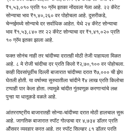
₹१,५३,०१० प्रति १० ग्रॅम इतका नोंदवला गेला आहे. २२ कॅरेट
सोन्याचा भाव ₹१,४०,२६० वर पोहोचला आहे. दुसरीकडे,
चेन्नईमध्ये सोन्याचे दर सर्वाधिक आहेत. येथे २४ कॅरेट सोन्याचा
भाव ₹१,५३,८४० तर २२ कॅरेट सोन्याचा दर ₹१,४१,०२० प्रति
१० ग्रॅम इतका झाला आहे.
फक्त सोनंच नाही तर चांदीच्या दरातही मोठी तेजी पाहायला मिळत
आहे. ८ मे रोजी चांदीचा दर प्रति किलो ₹२,७०,१०० वर पोहोचला.
काही दिवसांपूर्वीच दिल्ली बाजारात चांदीच्या दरात ₹७,००० ची झेप
घेतली होती. या वर्षाच्या सुरुवातीला चांदीने ₹४ लाख प्रति किलोचा
टप्पाही पार केला होता. त्यामुळे चांदीत गुंतवणूक करणाऱ्यांचे लक्ष
पुन्हा या धातूकडे वळले आहे.
आंतरराष्ट्रीय बाजारातही सोन्या-चांदीच्या दरात मोठी हालचाल सुरू
आहे. जागतिक बाजारात स्पॉट गोल्डचा दर ४,७३४ डॉलर प्रति
औंसवर व्यवहार करत आहे. तर स्पॉट सिल्व्हर ८१ डॉलर प्रति