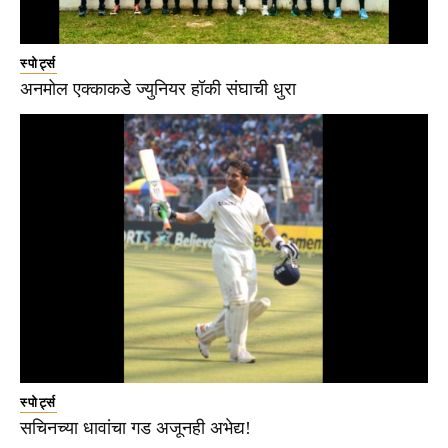
स्पोर्ट्स
अनमोल एक्काकडे ज्युनियर हॉकी संघाची धुरा
स्पोर्ट्स
सचिनच्या धावांचा गड अजूनही अभेद्य!