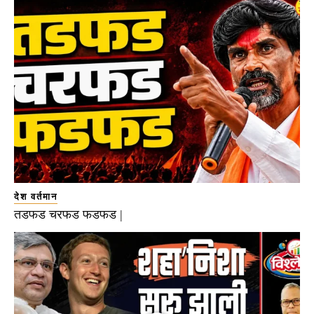
देश वर्तमान
तडफड चरफड फडफड |