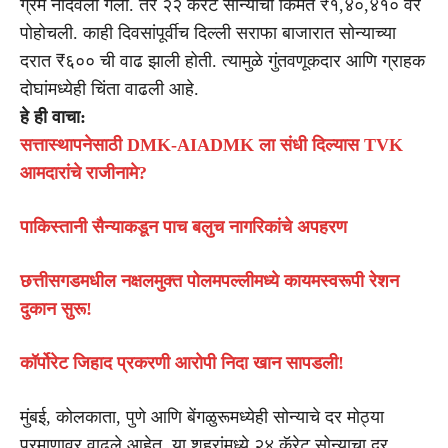
ग्रॅम नोंदवला गेला. तर २२ कॅरेट सोन्याची किंमत ₹१,४०,४१० वर
पोहोचली. काही दिवसांपूर्वीच दिल्ली सराफा बाजारात सोन्याच्या
दरात ₹६०० ची वाढ झाली होती. त्यामुळे गुंतवणूकदार आणि ग्राहक
दोघांमध्येही चिंता वाढली आहे.
हे ही वाचा:
सत्तास्थापनेसाठी DMK-AIADMK ला संधी दिल्यास TVK
आमदारांचे राजीनामे?
पाकिस्तानी सैन्याकडून पाच बलुच नागरिकांचे अपहरण
छत्तीसगडमधील नक्षलमुक्त पोलमपल्लीमध्ये कायमस्वरूपी रेशन
दुकान सुरू!
कॉर्पोरेट जिहाद प्रकरणी आरोपी निदा खान सापडली!
मुंबई, कोलकाता, पुणे आणि बेंगळुरूमध्येही सोन्याचे दर मोठ्या
प्रमाणावर वाढले आहेत. या शहरांमध्ये २४ कॅरेट सोन्याचा दर