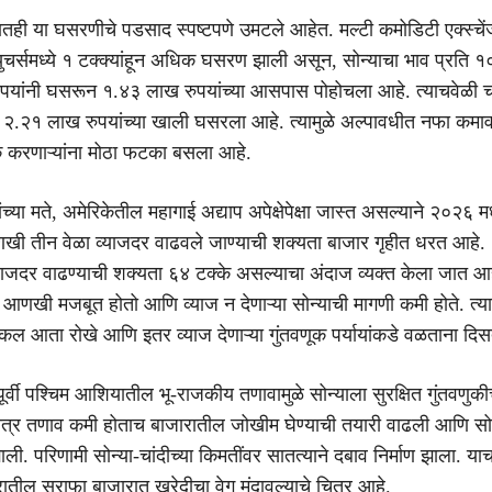
ारातही या घसरणीचे पडसाद स्पष्टपणे उमटले आहेत. मल्टी कमोडिटी एक्स्
्युचर्समध्ये १ टक्क्यांहून अधिक घसरण झाली असून, सोन्याचा भाव प्रति १०
ुपयांनी घसरून १.४३ लाख रुपयांच्या आसपास पोहोचला आहे. त्याचवेळी चा
 २.२१ लाख रुपयांच्या खाली घसरला आहे. त्यामुळे अल्पावधीत नफा कमावण
णूक करणाऱ्यांना मोठा फटका बसला आहे.
ंच्या मते, अमेरिकेतील महागाई अद्याप अपेक्षेपेक्षा जास्त असल्याने २०२६ म
णखी तीन वेळा व्याजदर वाढवले जाण्याची शक्यता बाजार गृहीत धरत आहे.
 व्याजदर वाढण्याची शक्यता ६४ टक्के असल्याचा अंदाज व्यक्त केला जात आह
आणखी मजबूत होतो आणि व्याज न देणाऱ्या सोन्याची मागणी कमी होते. त्या
ा कल आता रोखे आणि इतर व्याज देणाऱ्या गुंतवणूक पर्यायांकडे वळताना दि
ूर्वी पश्चिम आशियातील भू-राजकीय तणावामुळे सोन्याला सुरक्षित गुंतवणु
ात्र तणाव कमी होताच बाजारातील जोखीम घेण्याची तयारी वाढली आणि सो
ली. परिणामी सोन्या-चांदीच्या किमतींवर सातत्याने दबाव निर्माण झाला. या
ील सराफा बाजारात खरेदीचा वेग मंदावल्याचे चित्र आहे.