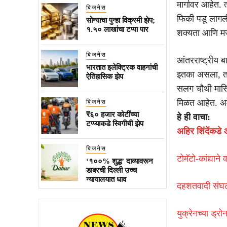
मार्गावर आहेत. 
बिजनेस
फिकी पडू लागल
सोन्याचा पुन्हा विक्रमी झेप;
१.५० लाखांचा टप्पा पार
शक्यता आणि मज
बिजनेस
आंतरराष्ट्रीय 
भारतात इलेक्ट्रिक वाहनांची
इतका असला, तरी
ऐतिहासिक झेप
सलग चौथी मासि
मिळत आहेत. अमे
बिजनेस
₹६० हजार कोटींच्या
हे ही वाचा:
टप्प्याकडे स्विगीची झेप
अहिर शिंदेंकडे
बिजनेस
टोमॅटो-कांद्यान
‘१००% शुद्ध’ दाव्यावरून
डाबरची दिल्ली उच्च
न्यायालयात धाव
दहशतवादी संघटन
युक्रेनच्या ड्र