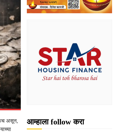
आम्हाला follow करा
ुरूच असून,
याच्या