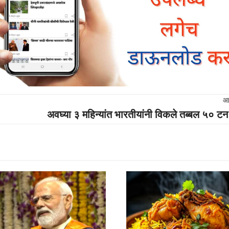
आ
अवघ्या ३ महिन्यांत भारतीयांनी विकले तब्बल ५० टन 