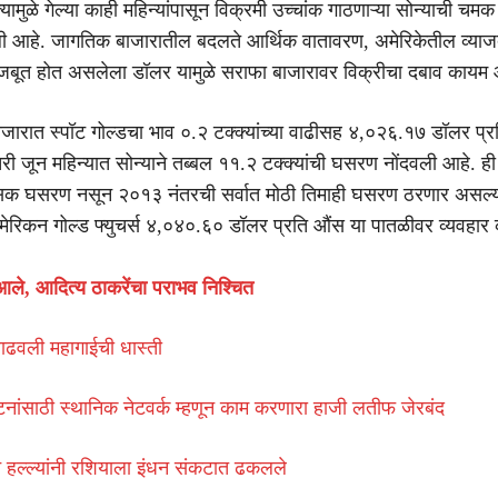
त्यामुळे गेल्या काही महिन्यांपासून विक्रमी उच्चांक गाठणाऱ्या सोन्याची च
ी आहे. जागतिक बाजारातील बदलते आर्थिक वातावरण, अमेरिकेतील व्याज
बूत होत असलेला डॉलर यामुळे सराफा बाजारावर विक्रीचा दबाव कायम 
बाजारात स्पॉट गोल्डचा भाव ०.२ टक्क्यांच्या वाढीसह ४,०२६.१७ डॉलर प्
 जून महिन्यात सोन्याने तब्बल ११.२ टक्क्यांची घसरण नोंदवली आहे. ह
क घसरण नसून २०१३ नंतरची सर्वात मोठी तिमाही घसरण ठरणार असल्या
रिकन गोल्ड फ्युचर्स ४,०४०.६० डॉलर प्रति औंस या पातळीवर व्यवहार 
 आले, आदित्य ठाकरेंचा पराभव निश्चित
े वाढवली महागाईची धास्ती
ांसाठी स्थानिक नेटवर्क म्हणून काम करणारा हाजी लतीफ जेरबंद
ोन हल्ल्यांनी रशियाला इंधन संकटात ढकलले