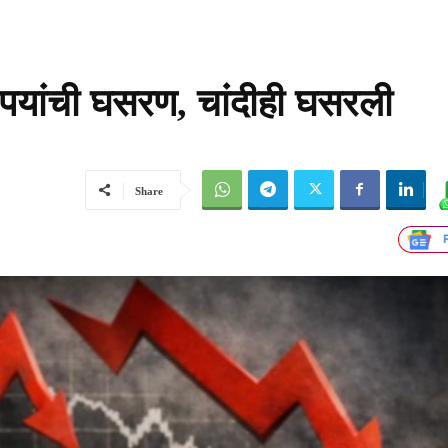
ुपयांची घसरण, चांदीही घसरली
Share