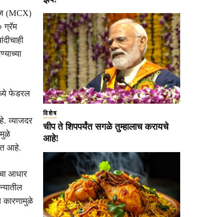
चेंज (MCX)
 ग्रॅम
ंदीचाही
्याच्या
ध्ये फेडरल
विशेष
े. व्याजदर
चीप ते शिपपर्यंत सगळे तुम्हालाच करायचे
मुळे
आहे!
सत आहे.
कीचा आधार
न्यातील
च कारणामुळे