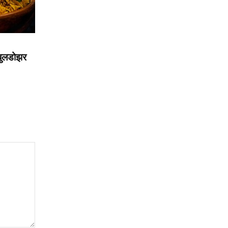
बुलडोझर