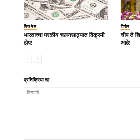
बिजनेस
विशेष
भारताच्या परकीय चलनसाठ्यात विक्रमी
चीप ते शि
झेप!
आहे!
प्रतिक्रिया द्या