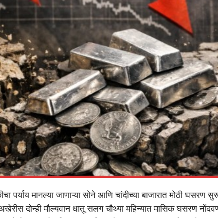
ुकीचा पर्याय मानल्या जाणाऱ्या सोने आणि चांदीच्या बाजारात मोठी घसरण स
ा अखेरीस दोन्ही मौल्यवान धातू सलग चौथ्या महिन्यात मासिक घसरण नोंदवण्