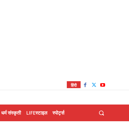
हिंदी
धर्म संस्कृती
LIFEस्टाइल
स्पोर्ट्स