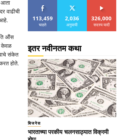
मक आता
दर वाढीची
113,459
2,036
326,000
आहे.
चाहते
अनुयायी
सदस्य यादी
रति औंस
ी केवळ
इतर नवीनतम कथा
चे संकेत
करत होते.
बिजनेस
भारताच्या परकीय चलनसाठ्यात विक्रमी
झेप!