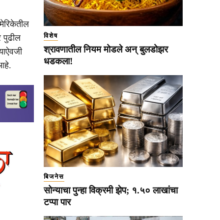
अमेरिकेतील
विशेष
र पुढील
श्रावणातील नियम मोडले अन् बुलडोझर
्याऐवजी
धडकला!
आहे.
बिजनेस
सोन्याचा पुन्हा विक्रमी झेप; १.५० लाखांचा
टप्पा पार