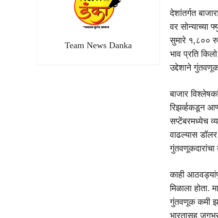
देशांतर्गत बाज
वर सोन्याच्या फ
सुमारे १,८०० र
Team News Danka
भाव प्रति किलो
उद्देशाने गुंतव
बाजार विश्लेषका
रिझर्व्हकडून आ
सप्टेंबरमध्येच
वाढल्यास डॉलर 
गुंतवणूकदारांच
काही आठवड्यांप
मिळाला होता. म
गुंतवणूक कमी झा
भारतासह जगभरात