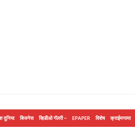
श दुनिया
बिजनेस
व्हिडीओ गॅलरी
EPAPER
विशेष
क्राईमनामा