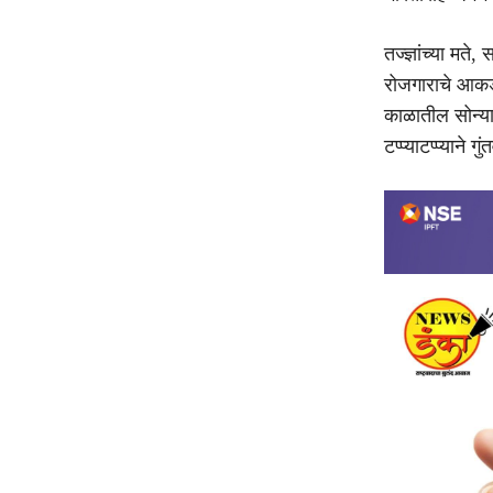
तज्ज्ञांच्या मत
रोजगाराचे आकडे
काळातील सोन्या
टप्प्याटप्प्यान