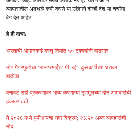
अपेक्षित आहे. आर्थिक संबंध अधिक मजबूत करणे आणि
व्यापारातील अडथळे कमी करणे या उद्देशाने दोन्ही देश या चर्चांना
वेग देत आहेत.
हे ही वाचा:
भारताची ओमानकडे वस्तू निर्यात ५० टक्क्यांनी वाढणार
नीट पेपरफुटीचा ‘मास्टरमाईंड’ पी. व्ही. कुलकर्णीच्या घरावर
हातोडा!
बनावट सही प्रकरणावर भाष्य करणाऱ्या तृणमूलच्या दोन आमदारांची
हकालपट्टी
मे २०२६ मध्ये युपीआयचा नवा विक्रम; २३.२० अब्ज व्यवहारांची
नोंद