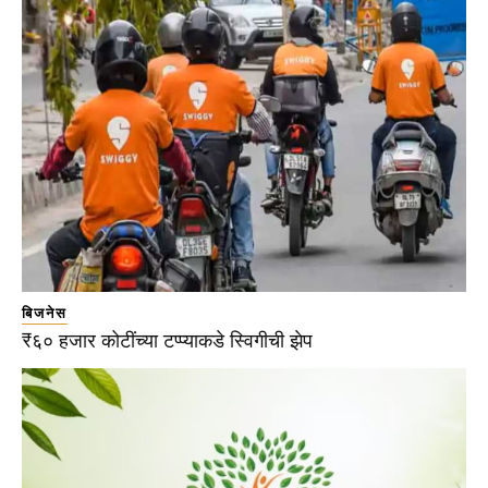
बिजनेस
₹६० हजार कोटींच्या टप्प्याकडे स्विगीची झेप