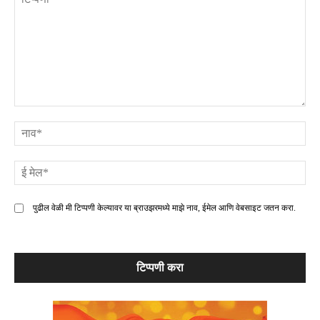
टिप्पणी
ना
ई
मे
पुढील वेळी मी टिप्पणी केल्यावर या ब्राउझरमध्ये माझे नाव, ईमेल आणि वेबसाइट जतन करा.