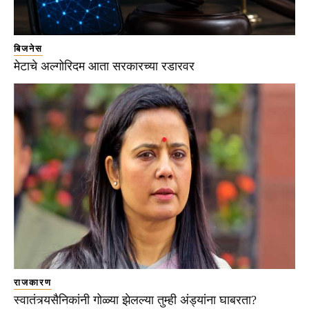
बिजनेस
मेटाचे अल्गोरिदम आता सरकारच्या रडारवर
राजकारण
स्वातंत्र्यसैनिकांनी गोळ्या झेलल्या तुम्ही अंड्यांना घाबरता?