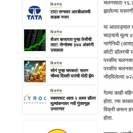
चलनसाठा ९६.३
बिजनेस
झालेल्या घसरणी
टाटा सन्सवर आरबीआयची
कडक नजर
या आठवड्यात सर्
बिजनेस
साठ्याचे मूल्य
शेअर बाजारात पुन्हा तेजीची
नाणेनिधी (आयएम
लाट! सेन्सेक्स ३७४ अंकांनी
उसळला
कोटी डॉलरची घ
परकीय चलनसाठ्
बिजनेस
परकीय चलनसाठ्य
सोनं पुन्हा चमकलं! सलग
चौथ्या दिवशी दरांची मोठी झेप
नोंदविलेल्या ७
बिजनेस
गेल्या काही मह
स्कायरूट आता २ अब्ज डॉलर
होता. त्या का
मूल्यांकनावर नवी गुंतवणूक
उभारणार
विक्री करून हस
होता.