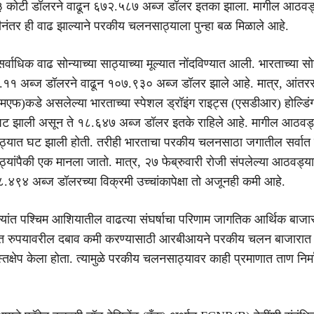
 कोटी डॉलरने वाढून ६७२.५८७ अब्ज डॉलर इतका झाला. मागील आठवड
नंतर ही वाढ झाल्याने परकीय चलनसाठ्याला पुन्हा बळ मिळाले आहे.
वाधिक वाढ सोन्याच्या साठ्याच्या मूल्यात नोंदविण्यात आली. भारताच्या सोन
 ४.११ अब्ज डॉलरने वाढून १०७.९३० अब्ज डॉलर झाले आहे. मात्र, आंतररा
एफ)कडे असलेल्या भारताच्या स्पेशल ड्रॉइंग राइट्स (एसडीआर) होल्डिंग
ट झाली असून ते १८.६४७ अब्ज डॉलर इतके राहिले आहे. मागील आठवड
यात घट झाली होती. तरीही भारताचा परकीय चलनसाठा जगातील सर्वात म
ांपैकी एक मानला जातो. मात्र, २७ फेब्रुवारी रोजी संपलेल्या आठवड्य
२८.४९४ अब्ज डॉलरच्या विक्रमी उच्चांकापेक्षा तो अजूनही कमी आहे.
िन्यांत पश्चिम आशियातील वाढत्या संघर्षाचा परिणाम जागतिक आर्थिक बाजा
ळात रुपयावरील दबाव कमी करण्यासाठी आरबीआयने परकीय चलन बाजारात
्तक्षेप केला होता. त्यामुळे परकीय चलनसाठ्यावर काही प्रमाणात ताण निर्