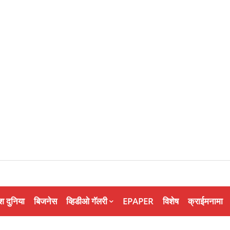
श दुनिया
बिजनेस
व्हिडीओ गॅलरी
EPAPER
विशेष
क्राईमनामा