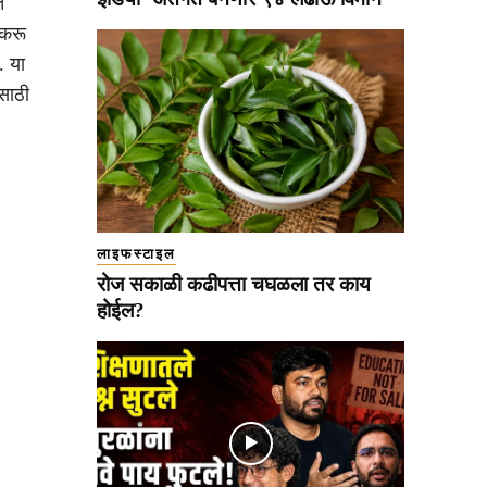
त
 करू
. या
साठी
लाइफस्टाइल
रोज सकाळी कढीपत्ता चघळला तर काय
होईल?