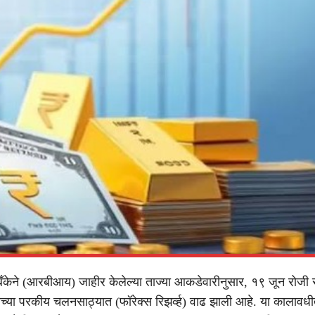
ह बँकेने (आरबीआय) जाहीर केलेल्या ताज्या आकडेवारीनुसार, १९ जून रोजी स
च्या परकीय चलनसाठ्यात (फॉरेक्स रिझर्व्ह) वाढ झाली आहे. या कालावध