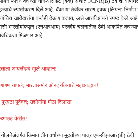
यने फॉरेन करन्सी नॉन-रेसिडेंट (बँक) अर्थात FCNR(B) ठेवींशी संबंधि
त्त्वाचे स्पष्टीकरण दिले आहे. बँका या ठेवींवर तारण हक्क (लियन) निर्माण
ंधित खातेदारांना कर्जही देऊ शकतात, असे आरबीआयने स्पष्ट केले आहे
निवासी भारतीयांकडून (एनआरआय) परकीय चलनातील ठेवी आकर्षित करण्या
लवचिकता मिळणार आहे.
ारताला आयर्लंडचे खुले आव्हान!
ांगण तापले; भारतासमोर ऑस्ट्रेलियाचे महाआव्हान!
रवठा पूर्ववत; उद्योगांना मोठा दिलासा
ॉकआउट फेरीत!
योजनेअंतर्गत किमान तीन वर्षांच्या मुदतीच्या पात्र एफसीएनआर(बी) ठेवी