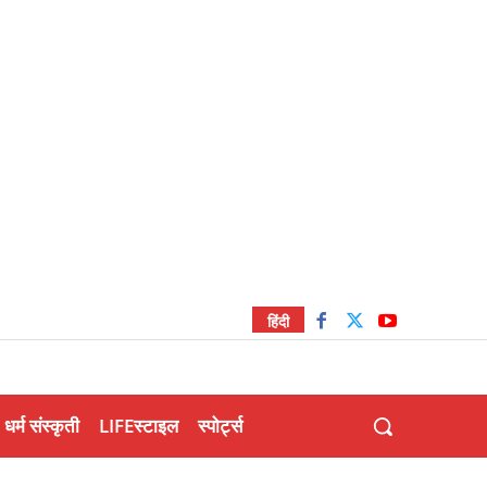
हिंदी
धर्म संस्कृती
LIFEस्टाइल
स्पोर्ट्स