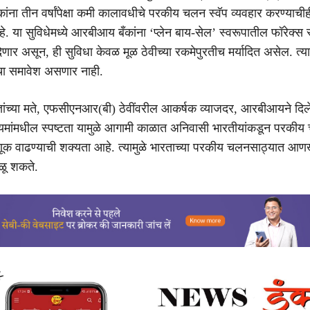
ँकांना तीन वर्षांपेक्षा कमी कालावधीचे परकीय चलन स्वॅप व्यवहार करण्याची
. या सुविधेमध्ये आरबीआय बँकांना ‘प्लेन बाय-सेल’ स्वरूपातील फॉरेक्स स
ार असून, ही सुविधा केवळ मूळ ठेवीच्या रकमेपुरतीच मर्यादित असेल. त्याम
ेचा समावेश असणार नाही.
्ञांच्या मते, एफसीएनआर(बी) ठेवींवरील आकर्षक व्याजदर, आरबीआयने दिले
यमांमधील स्पष्टता यामुळे आगामी काळात अनिवासी भारतीयांकडून परकी
णूक वाढण्याची शक्यता आहे. त्यामुळे भारताच्या परकीय चलनसाठ्यात आण
ळू शकते.