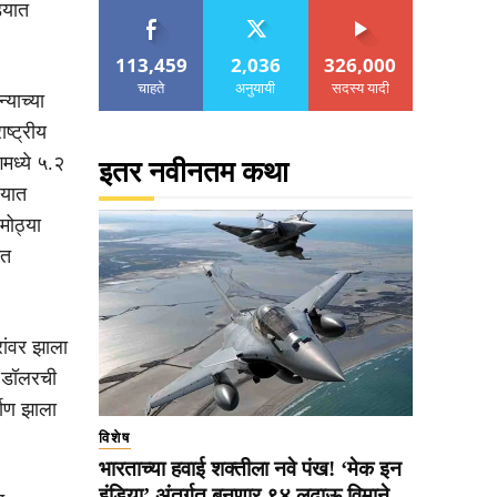
्यात
113,459
2,036
326,000
चाहते
अनुयायी
सदस्य यादी
्याच्या
ष्ट्रीय
मध्ये ५.२
इतर नवीनतम कथा
्यात
ोठ्या
ात
रांवर झाला
 डॉलरची
माण झाला
विशेष
भारताच्या हवाई शक्तीला नवे पंख! ‘मेक इन
इंडिया’ अंतर्गत बनणार ९४ लढाऊ विमाने