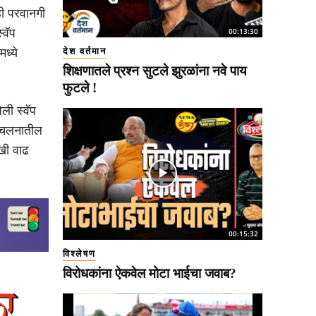
ही परवानगी
00:13:30
्वॅप
देश वर्तमान
ध्ये
शिक्षणातले प्रश्न सुटले झुरळांना नवे पाय
फुटले !
ली स्वॅप
य चलनातील
खी वाढ
00:15:32
विश्लेषण
विरोधकांना ऐकवेल मोटा भाईचा जवाब?