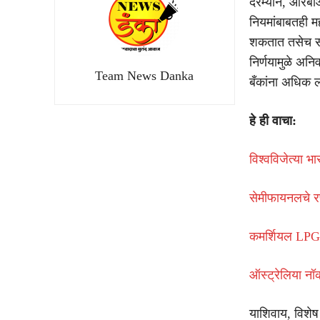
दरम्यान, आरबीआ
नियमांबाबतही मह
शकतात तसेच संब
निर्णयामुळे अ
Team News Danka
बँकांना अधिक 
हे ही वाचा:
विश्वविजेत्या भ
सेमीफायनलचे रण
कमर्शियल LPG पु
ऑस्ट्रेलिया न
याशिवाय, विशेष 