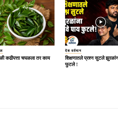
इल
देश वर्तमान
ळी कढीपत्ता चघळला तर काय
शिक्षणातले प्रश्न सुटले झुरळां
फुटले !