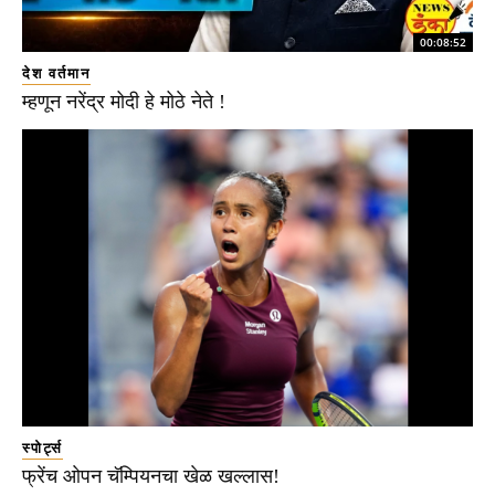
00:08:52
देश वर्तमान
म्हणून नरेंद्र मोदी हे मोठे नेते !
स्पोर्ट्स
फ्रेंच ओपन चॅम्पियनचा खेळ खल्लास!