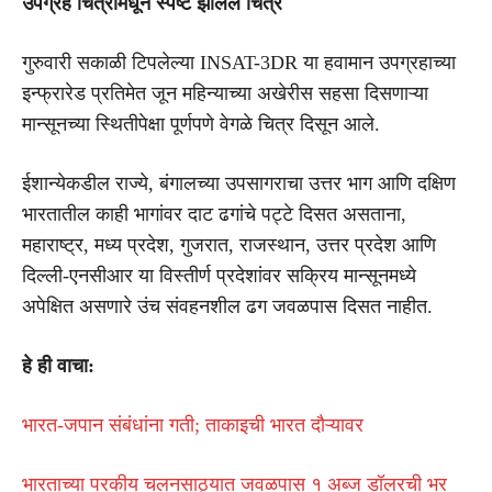
उपग्रह चित्रांमधून स्पष्ट झालेले चित्र
गुरुवारी सकाळी टिपलेल्या INSAT-3DR या हवामान उपग्रहाच्या
इन्फ्रारेड प्रतिमेत जून महिन्याच्या अखेरीस सहसा दिसणाऱ्या
मान्सूनच्या स्थितीपेक्षा पूर्णपणे वेगळे चित्र दिसून आले.
ईशान्येकडील राज्ये, बंगालच्या उपसागराचा उत्तर भाग आणि दक्षिण
भारतातील काही भागांवर दाट ढगांचे पट्टे दिसत असताना,
महाराष्ट्र, मध्य प्रदेश, गुजरात, राजस्थान, उत्तर प्रदेश आणि
दिल्ली-एनसीआर या विस्तीर्ण प्रदेशांवर सक्रिय मान्सूनमध्ये
अपेक्षित असणारे उंच संवहनशील ढग जवळपास दिसत नाहीत.
हे ही वाचा:
भारत-जपान संबंधांना गती; ताकाइची भारत दौऱ्यावर
भारताच्या परकीय चलनसाठ्यात जवळपास १ अब्ज डॉलरची भर