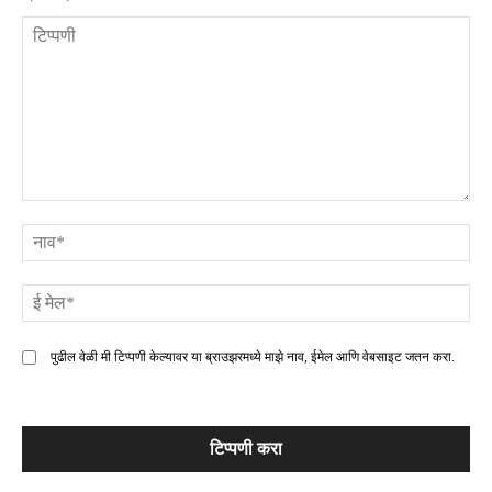
टिप्पणी
ना
ई
मे
पुढील वेळी मी टिप्पणी केल्यावर या ब्राउझरमध्ये माझे नाव, ईमेल आणि वेबसाइट जतन करा.