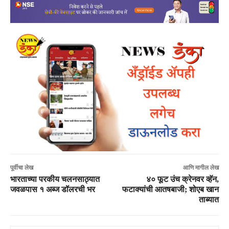
पूर्वीचा लेख
आणि मागील लेख
भारताच्या परकीय चलनसाठ्यात
४० फूट उंच क्रेनवर व्हॅन,
जवळपास १ अब्ज डॉलरची भर
फटाक्यांची आतषबाजी; शोएब खान
ताब्यात