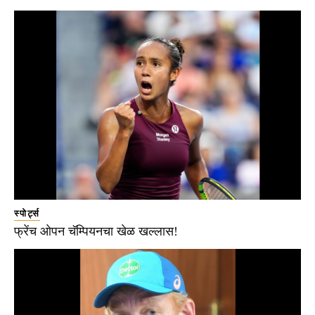
स्पोर्ट्स
फ्रेंच ओपन चॅम्पियनचा खेळ खल्लास!