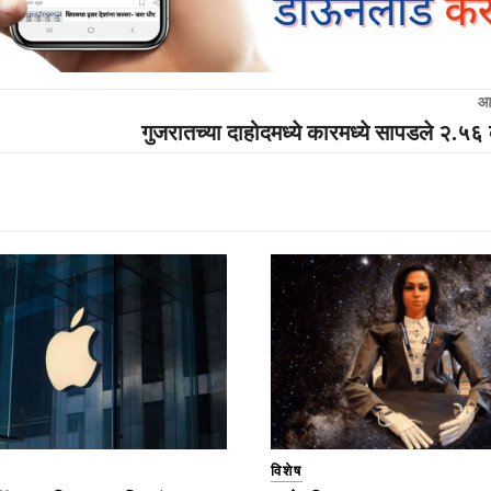
आ
गुजरातच्या दाहोदमध्ये कारमध्ये सापडले २.५
विशेष