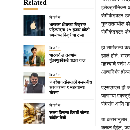
Related
इलेक्ट्रॉनिक्स
सेमीकंडक्टर उत
बिजनेस
गुजरातमधील ढोले
भारतात ॲपलचा विक्रम!
पहिल्यांदाच ९५ हजार कोटी
सेमीकंडक्टर फॅब
रुपयांच्या विक्रीचा टप्पा
हा सामंजस्य करा
बिजनेस
भारतातील तरुणांचा
झाले होते. भारत-
गुंतवणुकीकडे वाढता कल
महत्त्वाचे स्तंभ
आत्मनिर्भर होण्य
बिजनेस
जनरेशन-झेडसाठी फडणवीस
एएसएमएल ही जगा
सरकारच्या ९ महत्त्वाच्या
घोषणा
जाणाऱ्या एक्स्ट
सॅमसंग आणि माय
बिजनेस
सलग तिसऱ्या दिवशी सोन्या-
चांदीत तेजी
या करारानुसार
करून देईल, ज्य