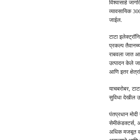
विश्वासार्ह जा
व्यावसायिक 300
जाईल.
टाटा इलेक्ट्रॉ
प्रकल्प तैवानच्
राबवला जात आहे
उत्पादन केले ज
आणि इतर क्षेत्र
याचबरोबर, टाटा
सुविधा देखील 
पंतप्रधान मोदी
सेमीकंडक्टर्स, अ
अधिक मजबूत करण