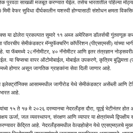
गतिक पुरवठा साखळी मजबूत करण्यात येईल. तसेच भारतातील पहिल्या मोठ्य
 मिमी वेफर सुविधा दीर्घकालीन यशस्वी होण्यासाठी संशोधन क्षमता विकसि
निक्स या ढोलेरा प्रकल्पात सुमारे ११ अब्ज अमेरिकन डॉलर्सची गुंतवणूक क
या पॉवरचीप सेमीकंडक्टर मॅन्युफॅक्चरिंग कॉर्पोरेशन (पीएसएमसी) यांच्या भाग
. या फॅबमध्ये २८नॅनोमीटर, ४० नॅनोमीटर आणि इतर तंत्रज्ञान नोड्सवरील
ाईल. या चिप्सचा वापर ऑटोमोबाईल, मोबाईल उपकरणे, कृत्रिम बुद्धिमत्ता
ांमध्ये होणार असून जागतिक ग्राहकांना सेवा दिली जाणार आहे.
 इलेक्ट्रॉनिक्स आसाममधील जागीरोड येथे सेमीकंडक्टर असेंब्ली आणि टेस्
उभारत आहे.
 यांचा १५ ते १७ मे २०२६ दरम्यानचा नेदरलँड्स दौरा, यूएई भेटीनंतर होत 
क्षय ऊर्जा, जल व्यवस्थापन, संरक्षण आणि व्यापार या क्षेत्रांमध्ये द्विपक्षीय 
्यावर केंद्रित आहे. नेदरलँड्समधील वेल्डहोव्हेन येथे एएसएमएलचे मुख