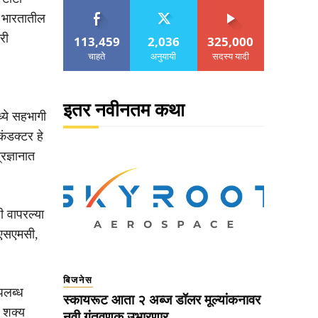
ी भारतातील
री
113,459
2,036
325,000
चाहते
अनुयायी
सदस्य यादी
इतर नवीनतम कथा
्ये सहभागी
कंडक्टर हे
रज्ञानात
 वापरल्या
टीएसएमसी,
बिजनेस
पलब्ध
स्कायरूट आता २ अब्ज डॉलर मूल्यांकनावर
न शक्य
नवी गुंतवणूक उभारणार