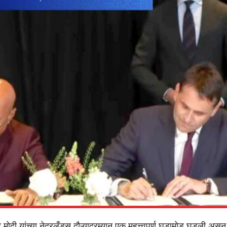
्र मोदी यांच्या नेदरलँड्स दौऱ्यादरम्यान एक महत्त्वपूर्ण घडामोड घडली असून