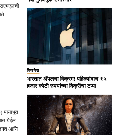
 एएसएमएलची
ते.
बिजनेस
भारतात ॲपलचा विक्रम! पहिल्यांदाच ९५
हजार कोटी रुपयांच्या विक्रीचा टप्पा
) पायाभूत
्यात येईल
तर्गत आणि