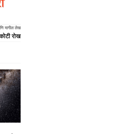
णि मागील लेख
६ कोटी रोख