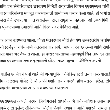
 आणि डच सेमीकंडक्टर उपकरण निर्मिती क्षेत्रातील दिग्गज एएसएमएल यांन
्पादन परिसंस्था मजबूत करण्यासाठी सामंजस्य करार केला आहे. ही भागीदा
रा येथे उभारल्या जात असलेल्या टाटा समूहाच्या महत्त्वाकांक्षी ३०० मिमी
 प्रकल्पाच्या उभारणी आणि विस्तारावर केंद्रित आहे.
र आज करण्यात आला, जेव्हा पंतप्रधान मोदी हेग येथे उच्चस्तरीय चर्चांमध
नेदरलँड्स संबंधांमध्ये तंत्रज्ञान सहकार्य, व्यापार, स्वच्छ ऊर्जा आणि सेमी
 असल्यावर भर देण्यात आला. हा करार भारताच्या महत्त्वपूर्ण चिप उत्पादन तंत्
ाच्या प्रयत्नांना डच तंत्रज्ञानाचे धोरणात्मक महत्त्व अधोरेखित करतो.
तील एकमेव कंपनी आहे जी अत्याधुनिक सेमीकंडक्टर्स तयार करण्यासाठी
्रीम अल्ट्राव्हायोलेट लिथोग्राफी मशीन तयार करते. हीच यंत्रणा इंटेल, 
क्रॉन यांसारख्या अग्रगण्य कंपन्या वापरतात.
, एएसएमएल आपली प्रगत लिथोग्राफी साधने आणि सर्वसमावेशक उपाय उ
ामुळे टाटा इलेक्ट्रॉनिक्सच्या धोलेरा फॅबची स्थापना आणि यशस्वी संचाल