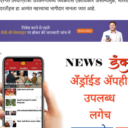
प्रगत लिथोग्राफी उपकरणांमध्ये जवळपास एकाधिकार असल्यामुळे, भारताच
दरलँड्स हा अत्यंत महत्त्वाचा भागीदार मानला जात आहे.