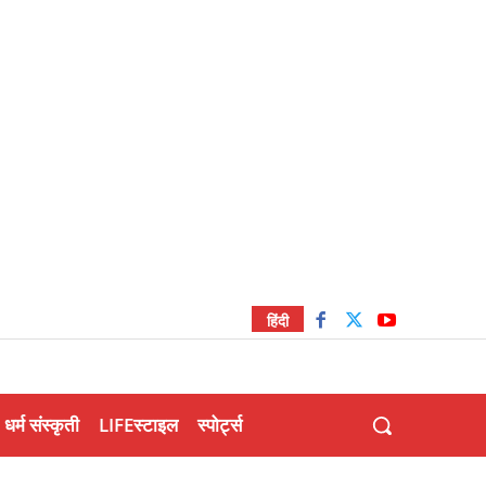
हिंदी
धर्म संस्कृती
LIFEस्टाइल
स्पोर्ट्स