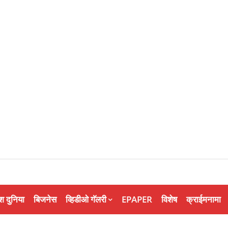
श दुनिया
बिजनेस
व्हिडीओ गॅलरी
EPAPER
विशेष
क्राईमनामा