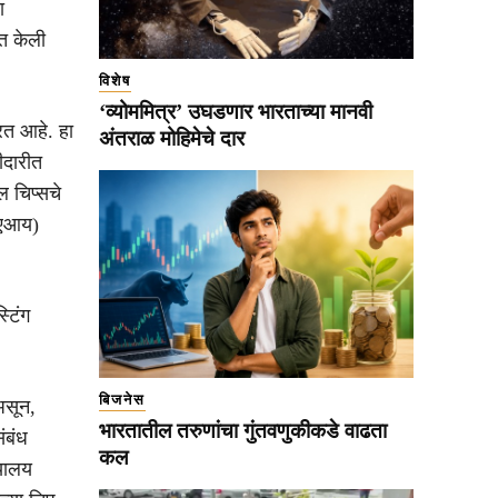
ा
त केली
विशेष
‘व्योममित्र’ उघडणार भारताच्या मानवी
रत आहे. हा
अंतराळ मोहिमेचे दार
ीदारीत
 चिप्सचे
 (एआय)
टिंग
बिजनेस
असून,
भारतातील तरुणांचा गुंतवणुकीकडे वाढता
संबंध
कल
्यालय