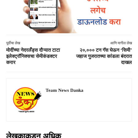
पूर्वीचा लेख
आणि मागील लेख
मोदींच्या नेदरलँड्स दौऱ्यात टाटा
२०,००० टन गॅस घेऊन ‘सिमी’
इलेक्ट्रॉनिक्सचा सेमीकंडक्टर
जहाज गुजरातच्या कांडला बंदरात
करार
दाखल
Team News Danka
लेखकाकडून अधिक