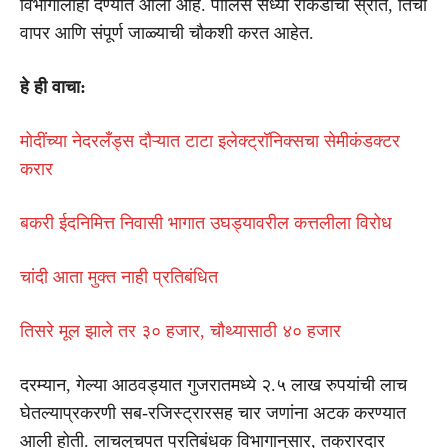
विभागालाही देण्यात आली आहे. पोलिस सध्या रोकडीचा स्रोत, तिचा
वापर आणि संपूर्ण जाळ्याची चौकशी करत आहेत.
हे ही वाचा:
मोदींच्या नेदरलँड्स दौऱ्यात टाटा इलेक्ट्रॉनिक्सचा सेमीकंडक्टर
करार
बकरी ईदनिमित्त निवासी भागात उघड्यावरील कत्तलीला विरोध
चांदी आता मुक्त नाही प्रतिबंधित
तिसरे मूल झाले तर ३० हजार, चौथ्यासाठी ४० हजार
दरम्यान, गेल्या आठवड्यात गुजरातमध्ये २.५ लाख रुपयांची लाच
घेतल्याप्रकरणी सब-रजिस्ट्रारसह चार जणांना अटक करण्यात
आली होती. लाचलुचपत प्रतिबंधक विभागानुसार, तक्रारदार