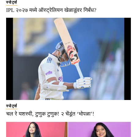
स्पोर्ट्स
IPL २०२७ मध्ये ऑस्ट्रेलियन खेळाडूंवर निर्बंध?
स्पोर्ट्स
चल रे यशस्वी, टुणुक टुणुक! २ चेंडूंत ‘भोपळा’!