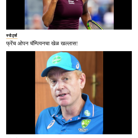
स्पोर्ट्स
फ्रेंच ओपन चॅम्पियनचा खेळ खल्लास!