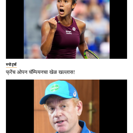
स्पोर्ट्स
फ्रेंच ओपन चॅम्पियनचा खेळ खल्लास!