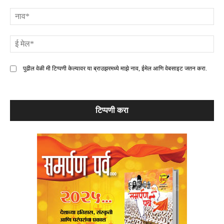
टिप्पणी
ना
ई
मे
पुढील वेळी मी टिप्पणी केल्यावर या ब्राउझरमध्ये माझे नाव, ईमेल आणि वेबसाइट जतन करा.