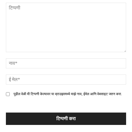
टिप्पणी
ना
ई
मे
पुढील वेळी मी टिप्पणी केल्यावर या ब्राउझरमध्ये माझे नाव, ईमेल आणि वेबसाइट जतन करा.