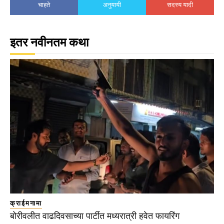
चाहते
अनुयायी
सदस्य यादी
इतर नवीनतम कथा
क्राईमनामा
बोरीवलीत वाढदिवसाच्या पार्टीत मध्यरात्री हवेत फायरिंग