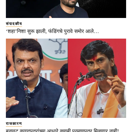
संपादकीय
‘शहा’निशा सुरू झाली, फंडिंगचे पुरावे समोर आले…
राजकारण
बनावट कागदपत्रांच्या आधारे कुणबी प्रमाणपत्र मिळणार नाही!