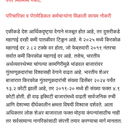
पेपर मिलमध्ये स्फोट
परिचारिका व पॅरामेडिकल कर्मचाऱ्यांना मिळाली कायम नोकरी
एकीकडे देश आर्थिकदृष्ट्या वेगाने मजबूत होत आहे, तर दुसरीकडे
महागाई दरही कमी पातळीवर टिकून आहे. मे २०२५ मध्ये किरकोळ
महागाई दर २.८२ टक्के वर होता, जो फेब्रुवारी २०१९ नंतरचा
सर्वात कमी किरकोळ महागाई दर आहे. तसेच, भारतीय
अर्थव्यवस्थेच्या चांगल्या कामगिरीमुळे भांडवल बाजारांवर
गुंतवणूकदारांचा विश्वासही वेगाने वाढत आहे. भारतीय शेअर
बाजारात किरकोळ गुंतवणूकदारांची संख्या डिसेंबर २०२४ पर्यंत
१३.२ कोटी झाली आहे, तर २०१९-२० मध्ये ही संख्या फक्त ४.९
कोटी होती. ही वाढ इक्विटी बाजारांमध्ये वाढती सार्वजनिक रुची
आणि देशाच्या दीर्घकालीन क्षमता विषयी विश्वास दर्शवते. आता
अधिकतर लोक शेअर बाजाराला फक्त मोठ्या कंपन्यांसाठीच नाही
तर सर्वसामान्य नागरिकांसाठी संपत्ती तयार करण्याचा मार्ग मानतात.