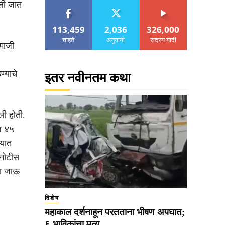
ली जात
113,459
2,036
326,000
चाहते
अनुयायी
सदस्य यादी
माजी
्याचे
इतर नवीनतम कथा
ली होती.
ील ४५
्यात
 नोटीस
ला जाऊ
विशेष
महाकाल दर्शनाहून परतताना भीषण अपघात;
६ भाविकांचा मृत्यू