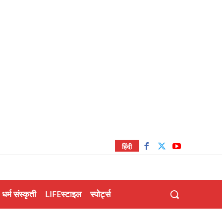
हिंदी
धर्म संस्कृती
LIFEस्टाइल
स्पोर्ट्स