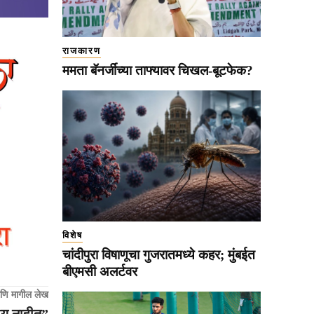
राजकारण
ममता बॅनर्जींच्या ताफ्यावर चिखल-बूटफेक?
विशेष
चांदीपुरा विषाणूचा गुजरातमध्ये कहर; मुंबईत
बीएमसी अलर्टवर
णि मागील लेख
ीय नाहीत”