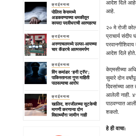
आदेश दिले आहे
क्राईमनामा
आहे.
पोलिस केसमध्ये
अडकवण्याच्या धमकीतून
कायदा पदवीधराची आत्महत्या
२० मे रोजी को
प्राचार्य संदीप 
क्राईमनामा
अरुणाचलमध्ये उल्फा-आयच्या
परवानगीशिवाय ब
चार कॅडरचे आत्मसमर्पण
आदेश दिले होते
क्राईमनामा
केएमसीच्या अधिक
विंग कमांडर ‘हनी ट्रॅप’;
सुमारे दोन वर्ष
पाकिस्तानला गुप्त माहिती
पाठवल्याचा आरोप
दिवसांच्या आत 
आलेली नाही. ४
क्राईमनामा
पाठवण्यात आली
खालिद, शरजीलच्या सुटकेची
मागणी करणाऱ्या दोन
शकतो.
विद्यार्थ्यांना जामीन नाही
हे ही वाचा: