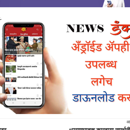
आ
लिटर
“प्राणघातक कारवाया समर्थन