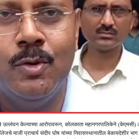
चे उल्लंघन केल्याच्या आरोपावरून, कोलकाता महानगरपालिकेने (केएमसी)
ेजचे माजी प्राचार्य संदीप घोष यांच्या निवासस्थानातील बेकायदेशीर भाग 