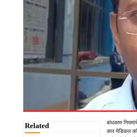
बांधकाम नियमां
Related
कार मेडिकल कॉल