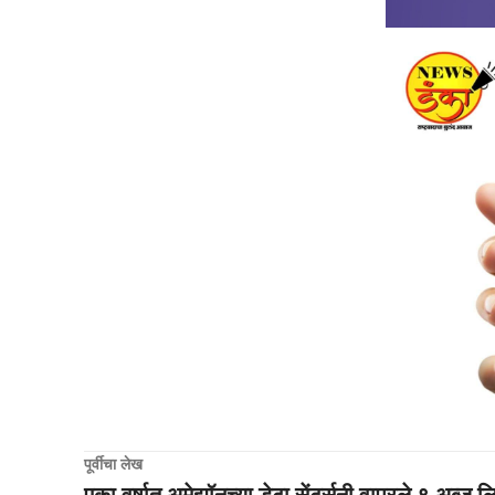
पूर्वीचा लेख
एका वर्षात अमेझॉनच्या डेटा सेंटर्सनी वापरले ९ अब्ज 