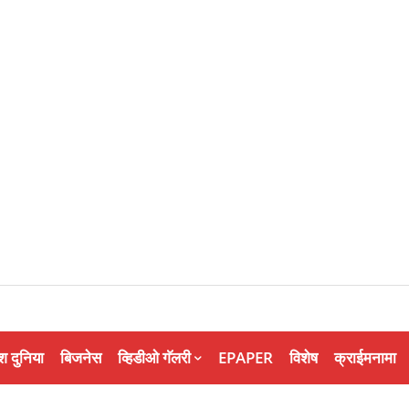
श दुनिया
बिजनेस
व्हिडीओ गॅलरी
EPAPER
विशेष
क्राईमनामा