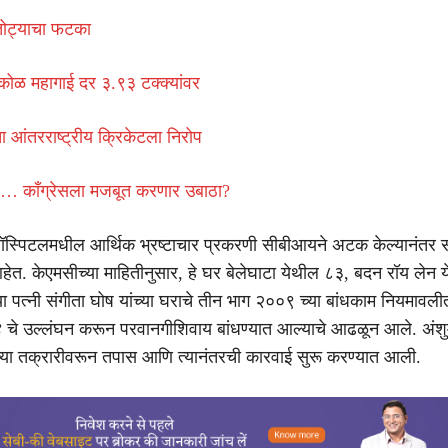
तोट्याचा फटका
रकोळ महागाई दर ३.९३ टक्क्यांवर
 आंतरराष्ट्रीय क्रिकेटला निरोप
… काँग्रेसला मजबूत करणार उबाठा?
ॉस्पिटलमधील आर्थिक भ्रष्टाचार प्रकरणी सीबीआयने अटक केल्यानंतर स
आहेत. केएमसीच्या माहितीनुसार, हे घर बेलेघाटा येथील ८३, बदन रॉय लेन य
्या पत्नी संगीता घोष यांच्या घराचे तीन भाग २००९ च्या बांधकाम नियमावल
े उल्लंघन करून परवानगीशिवाय बांधण्यात आल्याचे आढळून आले. अं
तीच्या तक्रारीवरून तपास आणि त्यानंतरची कारवाई सुरू करण्यात आली.