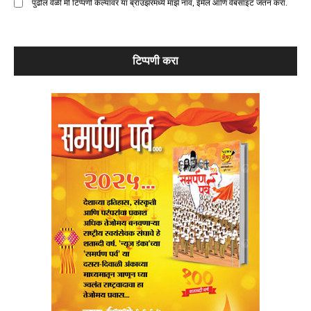
पुढील वेळी मी टिप्पणी केल्यावर या ब्राउझरमध्ये माझे नाव, ईमेल आणि वेबसाइट जतन करा.