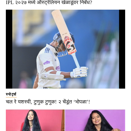
IPL २०२७ मध्ये ऑस्ट्रेलियन खेळाडूंवर निर्बंध?
स्पोर्ट्स
चल रे यशस्वी, टुणुक टुणुक! २ चेंडूंत ‘भोपळा’!