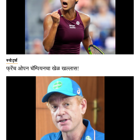
स्पोर्ट्स
फ्रेंच ओपन चॅम्पियनचा खेळ खल्लास!