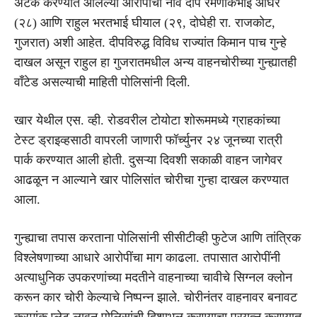
अटक करण्यात आलेल्या आरोपींची नावे दीप रमणीकभाई आघेर
(२८) आणि राहुल भरतभाई घीयाल (२९, दोघेही रा. राजकोट,
गुजरात) अशी आहेत. दीपविरुद्ध विविध राज्यांत किमान पाच गुन्हे
दाखल असून राहुल हा गुजरातमधील अन्य वाहनचोरीच्या गुन्ह्यातही
वाँटेड असल्याची माहिती पोलिसांनी दिली.
खार येथील एस. व्ही. रोडवरील टोयोटा शोरूममध्ये ग्राहकांच्या
टेस्ट ड्राइव्हसाठी वापरली जाणारी फॉर्च्युनर २४ जूनच्या रात्री
पार्क करण्यात आली होती. दुसऱ्या दिवशी सकाळी वाहन जागेवर
आढळून न आल्याने खार पोलिसांत चोरीचा गुन्हा दाखल करण्यात
आला.
गुन्ह्याचा तपास करताना पोलिसांनी सीसीटीव्ही फुटेज आणि तांत्रिक
विश्लेषणाच्या आधारे आरोपींचा माग काढला. तपासात आरोपींनी
अत्याधुनिक उपकरणांच्या मदतीने वाहनाच्या चावीचे सिग्नल क्लोन
करून कार चोरी केल्याचे निष्पन्न झाले. चोरीनंतर वाहनावर बनावट
क्रमांक प्लेट लावून पोलिसांची दिशाभूल करण्याचा प्रयत्न करण्यात