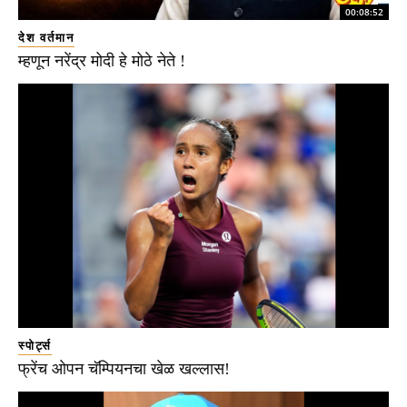
00:08:52
देश वर्तमान
म्हणून नरेंद्र मोदी हे मोठे नेते !
स्पोर्ट्स
फ्रेंच ओपन चॅम्पियनचा खेळ खल्लास!