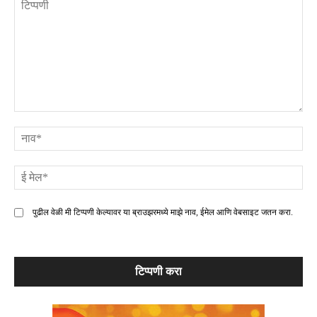
टिप्पणी
ना
ई
मे
पुढील वेळी मी टिप्पणी केल्यावर या ब्राउझरमध्ये माझे नाव, ईमेल आणि वेबसाइट जतन करा.