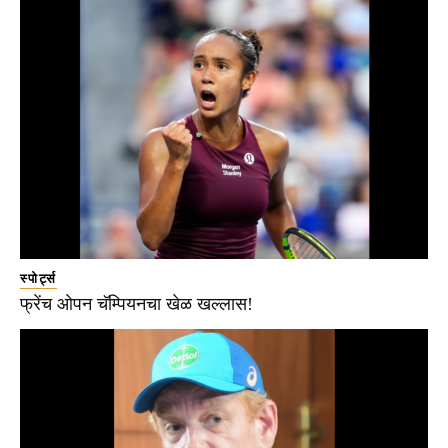
स्पोर्ट्स
फ्रेंच ओपन चॅम्पियनचा खेळ खल्लास!