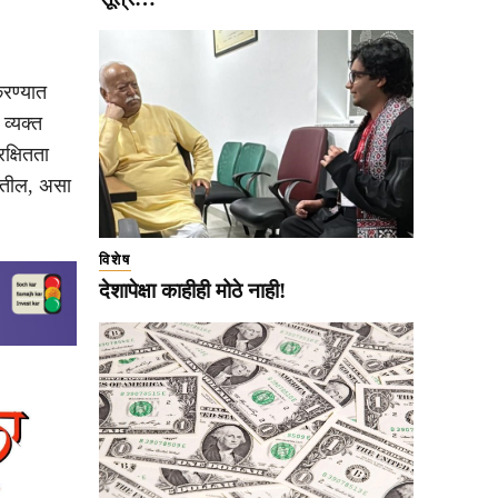
करण्यात
व्यक्त
क्षितता
ाहतील, असा
विशेष
देशापेक्षा काहीही मोठे नाही!