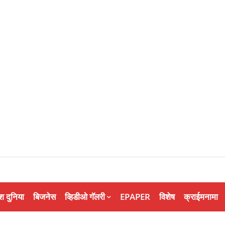
श दुनिया
बिजनेस
व्हिडीओ गॅलरी
EPAPER
विशेष
क्राईमनामा