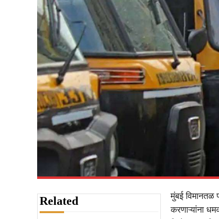
मुंबई विमानतळ 
Related
करणाऱ्यांना धम