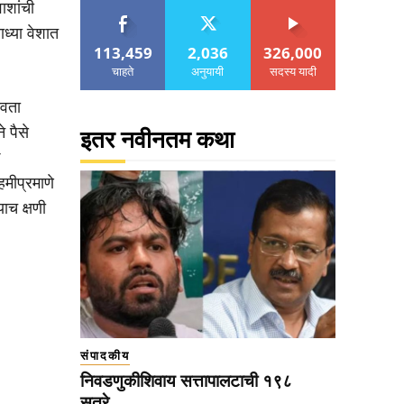
ाशांची
ध्या वेशात
113,459
2,036
326,000
चाहते
अनुयायी
सदस्य यादी
ावता
 पैसे
इतर नवीनतम कथा
हमीप्रमाणे
ाच क्षणी
संपादकीय
निवडणुकीशिवाय सत्तापालटाची १९८
सूत्रे…