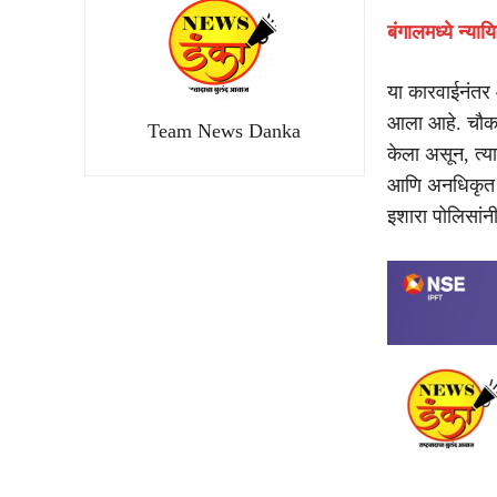
बंगालमध्ये न्य
या कारवाईनंतर 
आला आहे. चौकश
Team News Danka
केला असून, त्य
आणि अनधिकृत भा
इशारा पोलिसांन