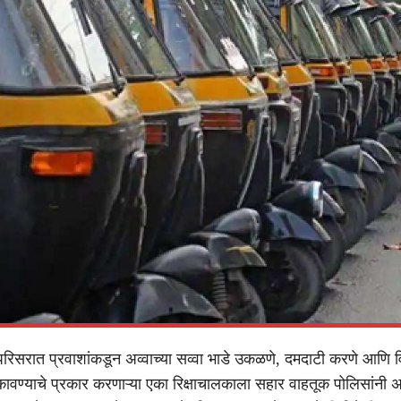
परिसरात प्रवाशांकडून अव्वाच्या सव्वा भाडे उकळणे, दमदाटी करणे आणि 
कावण्याचे प्रकार करणाऱ्या एका रिक्षाचालकाला सहार वाहतूक पोलिसांनी अ