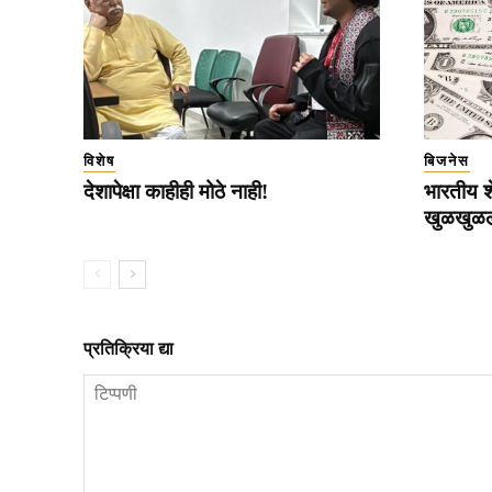
विशेष
बिजनेस
देशापेक्षा काहीही मोठे नाही!
भारतीय श
खुळखुळ
प्रतिक्रिया द्या