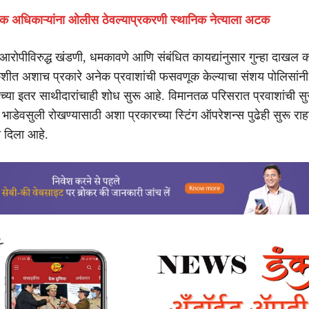
ायिक अधिकाऱ्यांना ओलीस ठेवल्याप्रकरणी स्थानिक नेत्याला अटक
आरोपीविरुद्ध खंडणी, धमकावणे आणि संबंधित कायद्यांनुसार गुन्हा दाखल 
ीत अशाच प्रकारे अनेक प्रवाशांची फसवणूक केल्याचा संशय पोलिसांनी 
ाच्या इतर साथीदारांचाही शोध सुरू आहे. विमानतळ परिसरात प्रवाशांची सुर
डेवसुली रोखण्यासाठी अशा प्रकारच्या स्टिंग ऑपरेशन्स पुढेही सुरू र
ी दिला आहे.