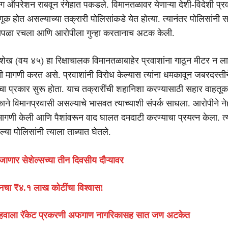
ंग ऑपरेशन राबवून रंगेहात पकडले. विमानतळावर येणाऱ्या देशी-विदेशी प्रव
क होत असल्याच्या तक्रारी पोलिसांकडे येत होत्या. त्यानंतर पोलिसांनी सा
सापळा रचला आणि आरोपीला गुन्हा करतानाच अटक केली.
शेख (वय ४५) हा रिक्षाचालक विमानतळाबाहेर प्रवाशांना गाठून मीटर न ल
ी मागणी करत असे. प्रवाशांनी विरोध केल्यास त्यांना धमकावून जबरदस्तीने
चा प्रकार सुरू होता. याच तक्रारींची शहानिशा करण्यासाठी सहार वाहतूक
ाने विमानप्रवासी असल्याचे भासवत त्याच्याशी संपर्क साधला. आरोपीने ने
मागणी केली आणि पैशांवरून वाद घालत दमदाटी करण्याचा प्रयत्न केला. त्य
या पोलिसांनी त्याला ताब्यात घेतले.
जाणार सेशेल्सच्या तीन दिवसीय दौऱ्यावर
नचा ₹४.१ लाख कोटींचा विश्वास!
रे, हवाला रॅकेट प्रकरणी अफगाण नागरिकासह सात जण अटकेत