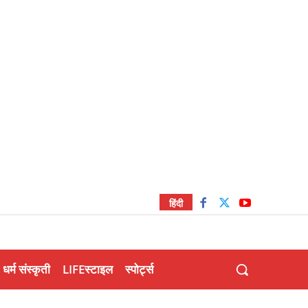
हिंदी
धर्म संस्कृती
LIFEस्टाइल
स्पोर्ट्स