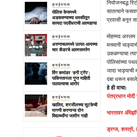
नियोजनबद्ध स्टि
क्राईमनामा
सातत्याने फसवणू
पोलिस केसमध्ये
अडकवण्याच्या धमकीतून
प्रवासी बनून 
कायदा पदवीधराची आत्महत्या
मोहम्मद अस्लम 
क्राईमनामा
अरुणाचलमध्ये उल्फा-आयच्या
मनमानी भाड्याच
चार कॅडरचे आत्मसमर्पण
उकळण्याचा त्या
पोलिसांच्या पथक
क्राईमनामा
जादा भाड्याची 
विंग कमांडर ‘हनी ट्रॅप’;
पाकिस्तानला गुप्त माहिती
दबा धरून बसलेल्
पाठवल्याचा आरोप
हे ही वाचा:
पंतप्रधान मोदी 
क्राईमनामा
खालिद, शरजीलच्या सुटकेची
मागणी करणाऱ्या दोन
भारतावर ॲमेझॉ
विद्यार्थ्यांना जामीन नाही
ड्रग्ज, शस्त्