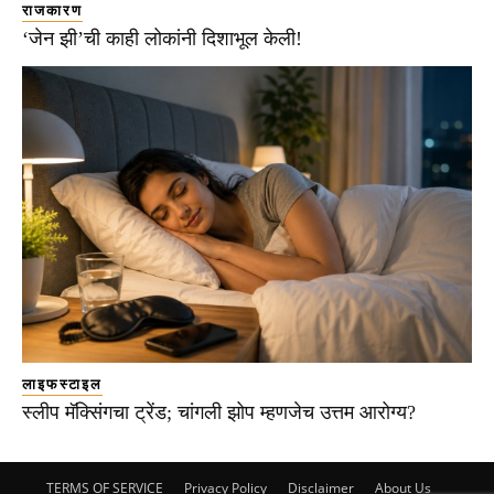
राजकारण
‘जेन झी’ची काही लोकांनी दिशाभूल केली!
लाइफस्टाइल
स्लीप मॅक्सिंगचा ट्रेंड; चांगली झोप म्हणजेच उत्तम आरोग्य?
TERMS OF SERVICE
Privacy Policy
Disclaimer
About Us