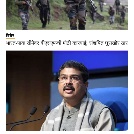
विशेष
भारत-पाक सीमेवर बीएसएफची मोठी कारवाई; संशयित घुसखोर ठार