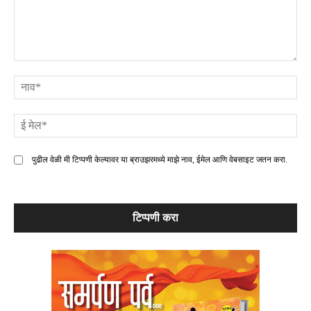
टिप्पणी
ना
ई
मे
पुढील वेळी मी टिप्पणी केल्यावर या ब्राउझरमध्ये माझे नाव, ईमेल आणि वेबसाइट जतन करा.