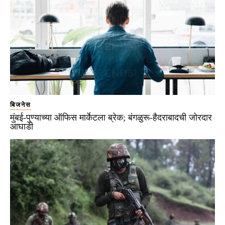
बिजनेस
मुंबई-पुण्याच्या ऑफिस मार्केटला ब्रेक; बंगळुरू-हैदराबादची जोरदार
आघाडी