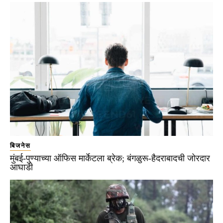
बिजनेस
मुंबई-पुण्याच्या ऑफिस मार्केटला ब्रेक; बंगळुरू-हैदराबादची जोरदार
आघाडी