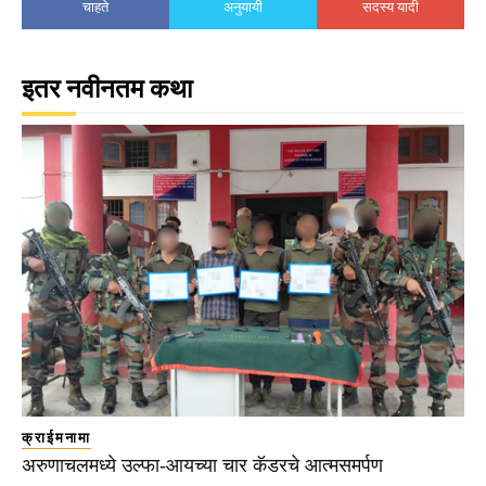
चाहते
अनुयायी
सदस्य यादी
इतर नवीनतम कथा
क्राईमनामा
अरुणाचलमध्ये उल्फा-आयच्या चार कॅडरचे आत्मसमर्पण