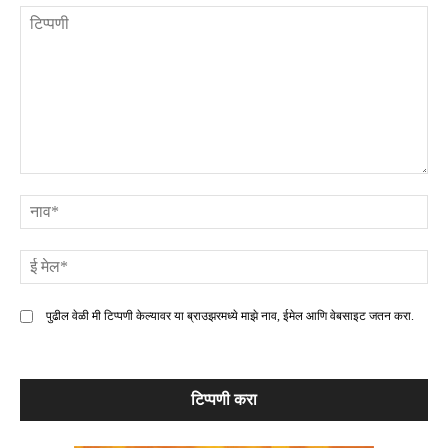
टिप्पणी
ना
ई
मे
पुढील वेळी मी टिप्पणी केल्यावर या ब्राउझरमध्ये माझे नाव, ईमेल आणि वेबसाइट जतन करा.