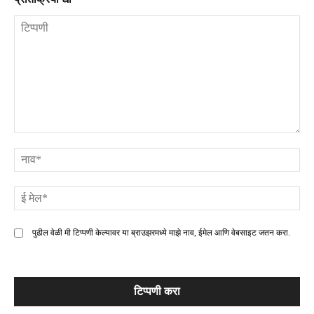
टिप्पणी
ना
ई
मे
पुढील वेळी मी टिप्पणी केल्यावर या ब्राउझरमध्ये माझे नाव, ईमेल आणि वेबसाइट जतन करा.