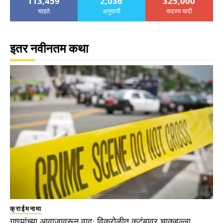
113,459
2,036
325,000
चाहते
अनुयायी
सदस्य यादी
इतर नवीनतम कथा
क्राईमनामा
गाण्यांच्या आवाजावरून वाद; विक्रोळीत कुटुंबावर चाकूहल्ला