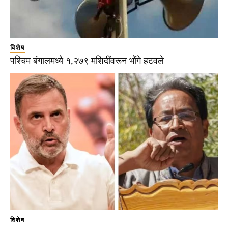
विशेष
पश्चिम बंगालमध्ये १,२७९ मशिदींवरून भोंगे हटवले
विशेष