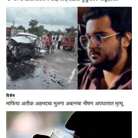
विशेष
माफिया अतीक अहमदचा मुलगा अबानचा भीषण अपघातात मृत्यू