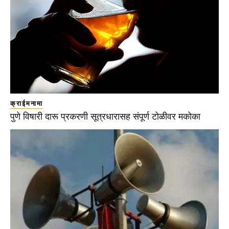
क्राईमनामा
पुणे विषारी दारू प्रकरणी सूत्रधारासह संपूर्ण टोळीवर मकोका