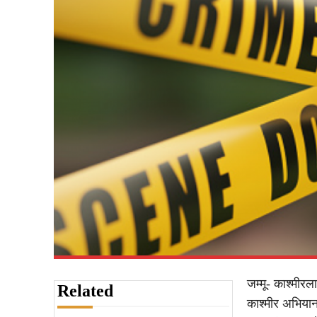
जम्मू- काश्मीरला
Related
काश्मीर अभियान