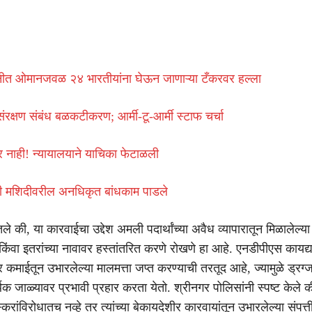
रधुनीत ओमानजवळ २४ भारतीयांना घेऊन जाणाऱ्या टँकरवर हल्ला
ंरक्षण संबंध बळकटीकरण; आर्मी-टू-आर्मी स्टाफ चर्चा
 नाही! न्यायालयाने याचिका फेटाळली
री मशिदीवरील अनधिकृत बांधकाम पाडले
तले की, या कारवाईचा उद्देश अमली पदार्थांच्या अवैध व्यापारातून मिळालेल्या
किंवा इतरांच्या नावावर हस्तांतरित करणे रोखणे हा आहे. एनडीपीएस कायद्य
कमाईतून उभारलेल्या मालमत्ता जप्त करण्याची तरतूद आहे, ज्यामुळे ड्रग्
िक जाळ्यावर प्रभावी प्रहार करता येतो. श्रीनगर पोलिसांनी स्पष्ट केले क
करांविरोधातच नव्हे तर त्यांच्या बेकायदेशीर कारवायांतून उभारलेल्या संपत्