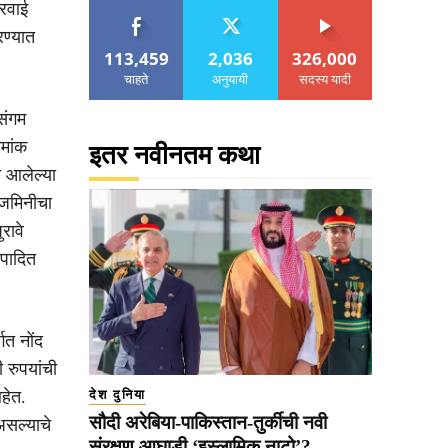
ारवाई
ण्यात
113,459
2,036
326,000
चाहते
अनुयायी
सदस्य यादी
संगम
मांक
इतर नवीनतम कथा
त आलेल्या
 जमिनीचा
रावे
ंपादित
गत नोंद
 रुपयांची
हेत.
देश दुनिया
सौदी अरेबिया-पाकिस्तान-तुर्कीची नवी
असल्याचे
संरक्षण आघाडी ‘इस्लामिक नाटो’?