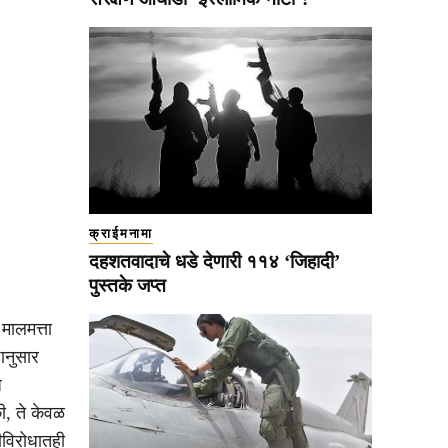
क्राईमनामा
दहशतवादाचे धडे देणारी ११४ ‘जिहादी’
पुस्तके जप्त
 मालमत्ता
ानुसार
ज
ी, ते केवळ
तीविरोधातही