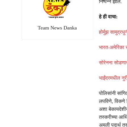
निष्पन्न झाले.
हे ही वाचा:
Team News Danka
होर्मुझ सामुद्
भारत-अमेरिका स
सोरेनना सोडणार
भाईंदरमधील नु
पोलिसांनी सांगि
लपविणे, विकणे 
अशा बेकायदेशीर 
तस्करीच्या आर्थ
अमली पदार्थ तस्