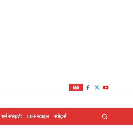
हिंदी
धर्म संस्कृती
LIFEस्टाइल
स्पोर्ट्स