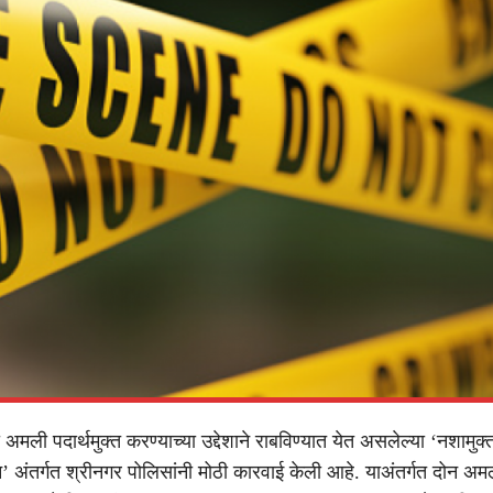
 अमली पदार्थमुक्त करण्याच्या उद्देशाने राबविण्यात येत असलेल्या ‘नशामुक्त
’ अंतर्गत श्रीनगर पोलिसांनी मोठी कारवाई केली आहे. याअंतर्गत दोन अमल