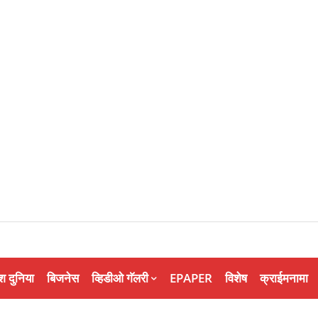
श दुनिया
बिजनेस
व्हिडीओ गॅलरी
EPAPER
विशेष
क्राईमनामा