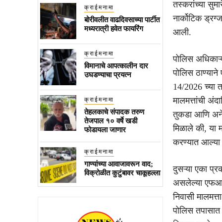
तस्करांच्या सुम
क्राईमनामा
नार्कोटिक ड्रग
बोरीवलीत वाढदिवसाच्या पार्टीत
मध्यरात्री हवेत फायरिंग
आली.
क्राईमनामा
पोलिस अधिकाऱ्या
विमानाचे आपत्कालीन दार
पोलिस ठाण्याने
उघडण्याचा प्रयत्न
14/2026 च्या त
मालमत्तांची अंद
क्राईमनामा
तेहलकाचे संपादक तरुण
तुकडा आणि अनेक
तेजपाल १० वर्षे खडी
मिळाले की, या म
फोडायला जाणार
करण्यात आल्या ह
क्राईमनामा
गाण्यांच्या आवाजावरून वाद;
दुसऱ्या एका प्
विक्रोळीत कुटुंबावर चाकूहल्ला
असलेल्या एफआयआ
निवासी मालमत्ता
पोलिस तपासात ही