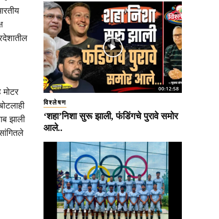
भारतीय
ष
परदेशातील
00:12:58
े मोटर
विश्लेषण
बोटलाही
‘शहा’निशा सुरू झाली, फंडिंगचे पुरावे समोर
ाब झाली
आले..
ांगितले