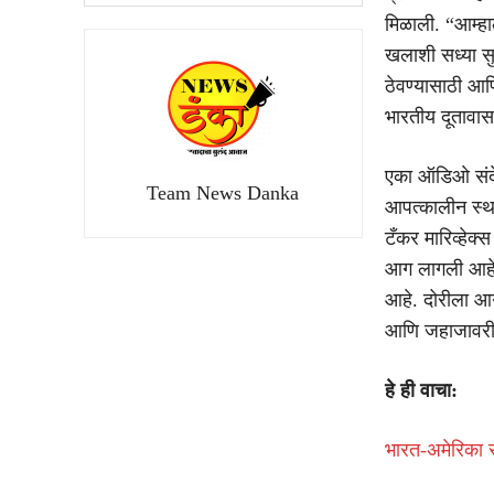
मिळाली. “आम्हा
खलाशी सध्या सुर
ठेवण्यासाठी आणि
भारतीय दूतावास
एका ऑडिओ संदेश
Team News Danka
आपत्कालीन स्थल
टँकर मारिव्हे
आग लागली आहे
आहे. दोरीला आग
आणि जहाजावरील
हे ही वाचा:
भारत-अमेरिका स