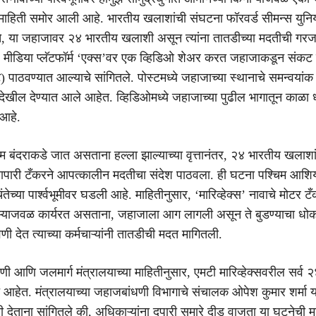
ी माहिती समोर आली आहे. भारतीय खलाशांची संघटना फॉरवर्ड सीमन्स यु
 मते, या जहाजावर २४ भारतीय खलाशी असून त्यांना तातडीच्या मदतीची गर
 मीडिया प्लॅटफॉर्म ‘एक्स’वर एक व्हिडिओ शेअर करत जहाजाकडून संकट 
ट) पाठवण्यात आल्याचे सांगितले. पोस्टमध्ये जहाजाच्या स्थानाचे समन्वयांक
 देखील देण्यात आले आहेत. व्हिडिओमध्ये जहाजाच्या पुढील भागातून काळा 
आहे.
 बंदराकडे जात असताना हल्ला झाल्याच्या वृत्तानंतर, २४ भारतीय खलाशा
्यापारी टँकरने आपत्कालीन मदतीचा संदेश पाठवला. ही घटना पश्चिम आशि
चिंतेच्या पार्श्वभूमीवर घडली आहे. माहितीनुसार, ‘मारिव्हेक्स’ नावाचे मोटर
ऱ्याजवळ कार्यरत असताना, जहाजाला आग लागली असून ते बुडण्याचा धोक
ी देत त्याच्या कर्मचाऱ्यांनी तातडीची मदत मागितली.
णी आणि जलमार्ग मंत्रालयाच्या माहितीनुसार, एमटी मारिव्हेक्सवरील सर्व 
ित आहेत. मंत्रालयाच्या जहाजबांधणी विभागाचे संचालक ओपेश कुमार शर्मा य
 देताना सांगितले की, अधिकाऱ्यांना दुपारी सुमारे दीड वाजता या घटनेची म