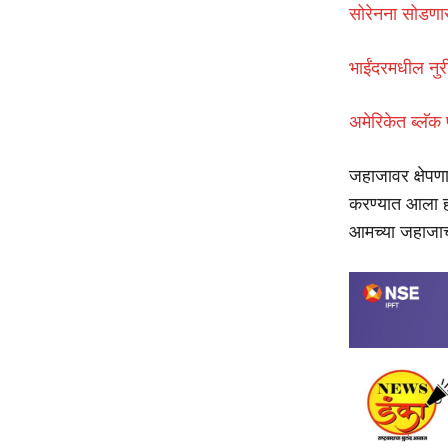
सोरेनना सोडणार
भाईंदरमधील नु
अमेरिकेत ब्लॅक 
जहाजावर क्षेपणा
करण्यात आला हो
आमच्या जहाजाच