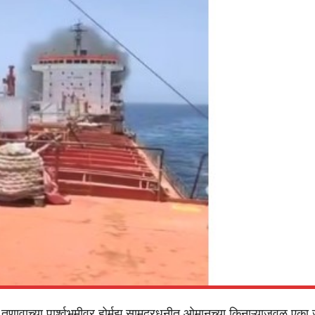
तणावाच्या पार्श्वभूमीवर होर्मुझ सामुद्रधुनीत ओमानच्या किनाऱ्याजवळ एक