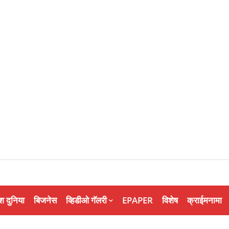
श दुनिया
बिजनेस
व्हिडीओ गॅलरी
EPAPER
विशेष
क्राईमनामा