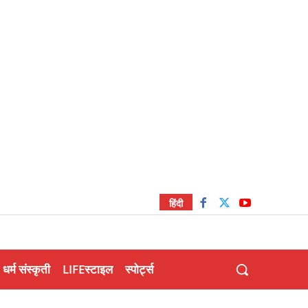
हिंदी
धर्म संस्कृती
LIFEस्टाइल
स्पोर्ट्स