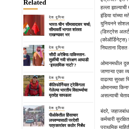
Related
हल्ला झाल्याच
इंडिया यांच्या
देश दुनिया
युनियनने सोशल
भारत-चीन सीमावादावर चर्चा;
सीमावर्ती भागात शांतता
(डिस्ट्रेस अलर्
राखण्यावर भर
(कोऑर्डिनेट्स)
निघताना दिसत 
देश दुनिया
सौदी अरेबिया-पाकिस्तान-
तुर्कीची नवी संरक्षण आघाडी
ओमानमधील दुक्म
‘इस्लामिक नाटो’?
जाणाऱ्या एका व
देश दुनिया
वाढत्या सुरक्षा 
कॅलिफोर्नियात ट्रेकिंगला
ओमानच्या किना
गेलेल्या भारतीय विद्यार्थ्याचा
असल्याची चेतावण
मृतदेह सापडला
देश दुनिया
बंदरे, जहाजबांध
पीओकेतील हिंसाचार
कर्मचारी सुरक्ष
लपवण्यासाठी परदेशी
पत्रकारांवर कठोर निर्बंध
प्राथमिक माहिती