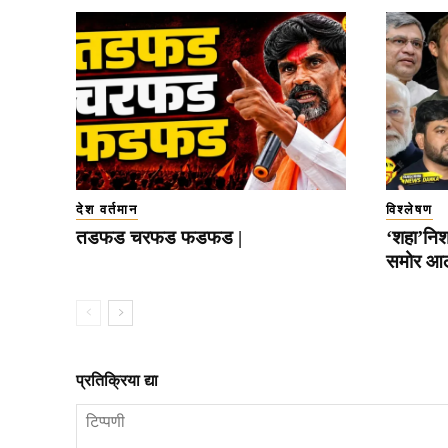
देश वर्तमान
विश्लेषण
तडफड चरफड फडफड |
‘शहा’निशा
समोर आल
प्रतिक्रिया द्या