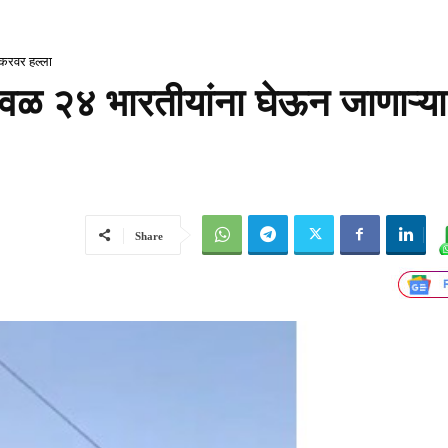
ँकरवर हल्ला
जवळ २४ भारतीयांना घेऊन जाणाऱ्या
Share