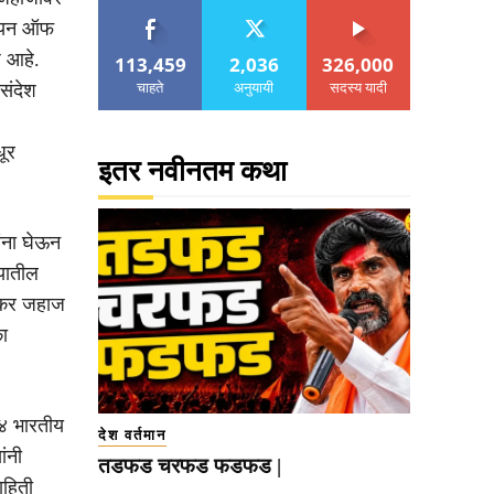
नियन ऑफ
ज आहे.
113,459
2,036
326,000
चाहते
अनुयायी
सदस्य यादी
संदेश
धूर
इतर नवीनतम कथा
ंना घेऊन
यातील
 टँकर जहाज
ा
२४ भारतीय
देश वर्तमान
ांनी
तडफड चरफड फडफड |
ाहिती