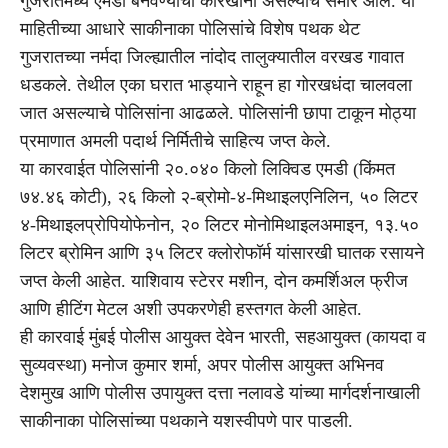
गुजरातमध्ये एमडी बनवण्याचा कारखाना असल्याचे समोर आले. या
माहितीच्या आधारे साकीनाका पोलिसांचे विशेष पथक थेट
गुजरातच्या नर्मदा जिल्ह्यातील नांदोद तालुक्यातील वरखड गावात
धडकले. तेथील एका घरात भाड्याने राहून हा गोरखधंदा चालवला
जात असल्याचे पोलिसांना आढळले. पोलिसांनी छापा टाकून मोठ्या
प्रमाणात अमली पदार्थ निर्मितीचे साहित्य जप्त केले.
या कारवाईत पोलिसांनी २०.०४० किलो लिक्विड एमडी (किंमत
७४.४६ कोटी), २६ किलो २-ब्रोमो-४-मिथाइलएनिलिन, ५० लिटर
४-मिथाइलप्रोपियोफेनोन, २० लिटर मोनोमिथाइलअमाइन, १३.५०
लिटर ब्रोमिन आणि ३५ लिटर क्लोरोफॉर्म यांसारखी घातक रसायने
जप्त केली आहेत. याशिवाय स्टेरर मशीन, दोन कमर्शिअल फ्रीज
आणि हीटिंग मेटल अशी उपकरणेही हस्तगत केली आहेत.
ही कारवाई मुंबई पोलीस आयुक्त देवेन भारती, सहआयुक्त (कायदा व
सुव्यवस्था) मनोज कुमार शर्मा, अपर पोलीस आयुक्त अभिनव
देशमुख आणि पोलीस उपायुक्त दत्ता नलावडे यांच्या मार्गदर्शनाखाली
साकीनाका पोलिसांच्या पथकाने यशस्वीपणे पार पाडली.