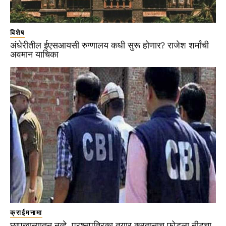
विशेष
अंधेरीतील ईएसआयसी रुग्णालय कधी सुरू होणार? राजेश शर्मांची
अवमान याचिका
क्राईमनामा
छापखान्यातून नव्हे, प्रश्नपत्रिका तयार करतानाच फोडला नीटचा