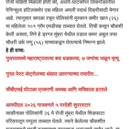
रोजी माहिती मिळाली होती की, अंधेरी-घाटकोपर लिंकरोडवरील
पेनिन्सुला हॉटेलसमोर एक महिला अमली पदार्थ विक्रीसाठी येणार
आहे. त्यानुसार सापळा रचून पोलिसांनी मुस्कान समीर खान (२६)
या महिलेला १०१ ग्रॅम एमडीसह ताब्यात घेतले. तिची कसून चौकशी
केली असता, तिने हे ड्रग्ज मुंब्रा येथील वडाल कमर अबुल वफा
चौधरी उर्फ पप्पु (५६) याच्याकडून घेतल्याचे निष्पन्न झाले.
हे ही वाचा:
गुजरातमध्ये महाराष्ट्रातल्या बस धडकल्या, ७ जणांचा जळून मृत्यू
गुगल पेस्ट कंट्रोलच्या धंद्यात उतरण्याच्या तयारीत…
सीबीएसई घोटाळा प्रकरणी अध्यक्ष आणि सचिवाला हटवले
आयपीएल २०२६ गाजवणारे ५ परदेशी सुपरस्टार
साकीनाका पोलिसांनी २६ मे रोजी मुंब्रा येथील शिळफाटा
परिसरातून पप्पुला ताब्यात घेतले. त्याने केलेल्या चौकशीत