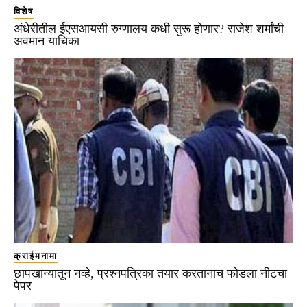
विशेष
अंधेरीतील ईएसआयसी रुग्णालय कधी सुरू होणार? राजेश शर्मांची
अवमान याचिका
क्राईमनामा
छापखान्यातून नव्हे, प्रश्नपत्रिका तयार करतानाच फोडला नीटचा
पेपर