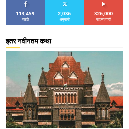
113,459
2,036
326,000
चाहते
अनुयायी
सदस्य यादी
इतर नवीनतम कथा