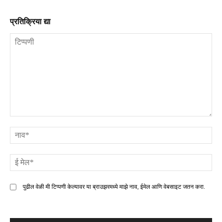
प्रतिक्रिया द्या
टिप्पणी
ना
ई
मे
पुढील वेळी मी टिप्पणी केल्यावर या ब्राउझरमध्ये माझे नाव, ईमेल आणि वेबसाइट जतन करा.