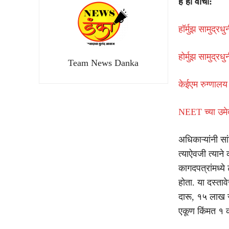
हे ही वाचा:
हॉर्मुझ सामुद्
होर्मुझ सामुद्र
Team News Danka
केईएम रुग्णालय 
NEET च्या उमेद
अधिकाऱ्यांनी स
त्याऐवजी त्या
कागदपत्रांमध्य
होता. या दस्ता
दारू, १५ लाख र
एकूण किंमत १ 