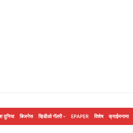
श दुनिया
बिजनेस
व्हिडीओ गॅलरी
EPAPER
विशेष
क्राईमनामा