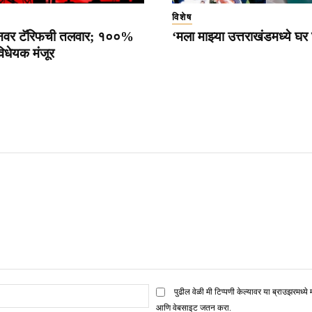
विशेष
नवर टॅरिफची तलवार; १००%
‘मला माझ्या उत्तराखंडमध्ये घर
विधेयक मंजूर
ई
पुढील वेळी मी टिप्पणी केल्यावर या ब्राउझरमध्ये 
मेल*
आणि वेबसाइट जतन करा.