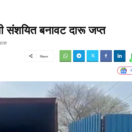
ची संशयित बनावट दारू जप्त
ाफाश
Share