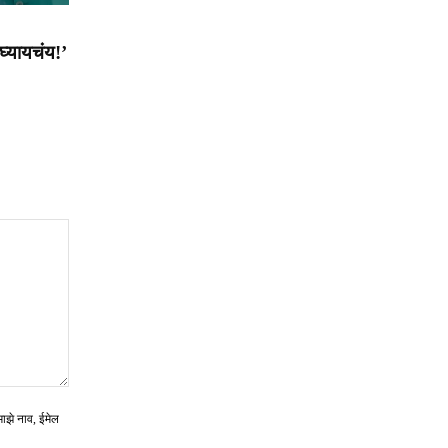
 घ्यायचंय!’
माझे नाव, ईमेल