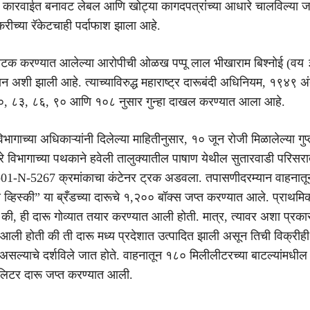
ा कारवाईत बनावट लेबल आणि खोट्या कागदपत्रांच्या आधारे चालविल्या जा
रीच्या रॅकेटचाही पर्दाफाश झाला आहे.
टक करण्यात आलेल्या आरोपीची ओळख पप्पू लाल भीखाराम बिश्नोई (वय ३
ान अशी झाली आहे. त्याच्याविरुद्ध महाराष्ट्र दारूबंदी अधिनियम, १९४९ अ
०, ८३, ८६, ९० आणि १०८ नुसार गुन्हा दाखल करण्यात आला आहे.
िभागाच्या अधिकाऱ्यांनी दिलेल्या माहितीनुसार, १० जून रोजी मिळालेल्या गुप्
े विभागाच्या पथकाने हवेली तालुक्यातील पाषाण येथील सुतारवाडी परिसरात 
L-01-N-5267 क्रमांकाचा कंटेनर ट्रक अडवला. तपासणीदरम्यान वाहनात
 व्हिस्की” या ब्रँडच्या दारूचे १,२०० बॉक्स जप्त करण्यात आले. प्राथम
ी, ही दारू गोव्यात तयार करण्यात आली होती. मात्र, त्यावर अशा प्रक
 आली होती की ती दारू मध्य प्रदेशात उत्पादित झाली असून तिची विक्रीही
 असल्याचे दर्शविले जात होते. वाहनातून १८० मिलीलीटरच्या बाटल्यांमधील
िटर दारू जप्त करण्यात आली.