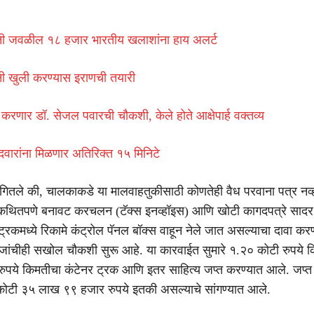
रधुनी जवळील १८ हजार भारतीय खलाशांना हाय अलर्ट
धुनी खुली करण्यास इराणची तयारी
करणार डॉ. सेजल पवारची चौकशी, केले होते आक्षेपार्ह वक्तव्य
वारांना मिळणार अतिरिक्त १५ मिनिटे
ांगितले की, चालकाकडे या मालवाहतुकीसाठी कोणतेही वैध परवाना पत्र नव्ह
ने कथितपणे बनावट करचलन (टॅक्स इनव्हॉइस) आणि खोटी कागदपत्रे सादर 
े ट्रकमध्ये रिकामे कंट्रोल पॅनल बॉक्स वाहून नेले जात असल्याचा दावा क
वेजांचीही सखोल चौकशी सुरू आहे. या कारवाईत सुमारे १.२० कोटी रुपये 
ुपये किमतीचा कंटेनर ट्रक आणि इतर साहित्य जप्त करण्यात आले. जप्त 
कोटी ३५ लाख ९९ हजार रुपये इतकी असल्याचे सांगण्यात आले.