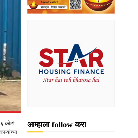
आम्हाला follow करा
.३६ कोटी
ऱ्यांच्या