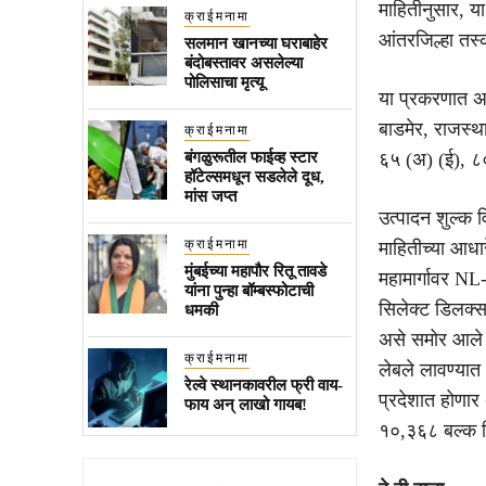
माहितीनुसार, य
क्राईमनामा
आंतरजिल्हा तस्क
सलमान खानच्या घराबाहेर
बंदोबस्तावर असलेल्या
पोलिसाचा मृत्यू
या प्रकरणात अ
बाडमेर, राजस्थ
क्राईमनामा
बंगळुरूतील फाईव्ह स्टार
६५ (अ) (ई), ८
हॉटेल्समधून सडलेले दूध,
मांस जप्त
उत्पादन शुल्क व
क्राईमनामा
माहितीच्या आधार
मुंबईच्या महापौर रितू तावडे
महामार्गावर N
यांना पुन्हा बॉम्बस्फोटाची
सिलेक्ट डिलक्स
धमकी
असे समोर आले क
क्राईमनामा
लेबले लावण्यात
रेल्वे स्थानकावरील फ्री वाय-
प्रदेशात होणार
फाय अन् लाखो गायब!
१०,३६८ बल्क ल