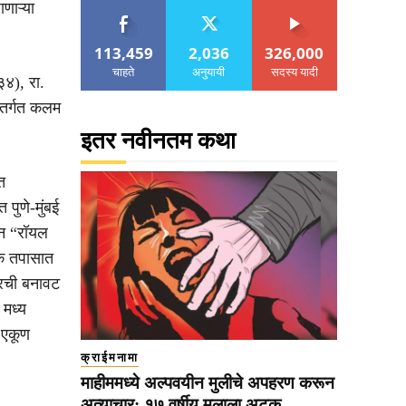
णाऱ्या
113,459
2,036
326,000
चाहते
अनुयायी
सदस्य यादी
४), रा.
ंतर्गत कलम
इतर नवीनतम कथा
त
पुणे-मुंबई
ून “रॉयल
िक तपासात
ारची बनावट
 मध्य
 एकूण
क्राईमनामा
माहीममध्ये अल्पवयीन मुलीचे अपहरण करून
अत्याचार; १७ वर्षीय मुलाला अटक