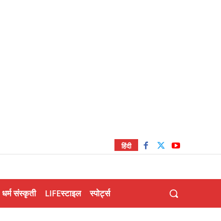
हिंदी
धर्म संस्कृती
LIFEस्टाइल
स्पोर्ट्स