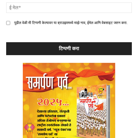
ई
मे
पुढील वेळी मी टिप्पणी केल्यावर या ब्राउझरमध्ये माझे नाव, ईमेल आणि वेबसाइट जतन करा.