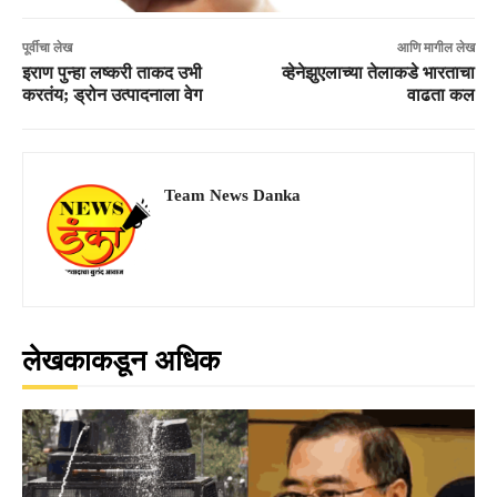
पूर्वीचा लेख
आणि मागील लेख
इराण पुन्हा लष्करी ताकद उभी
व्हेनेझुएलाच्या तेलाकडे भारताचा
करतंय; ड्रोन उत्पादनाला वेग
वाढता कल
Team News Danka
लेखकाकडून अधिक