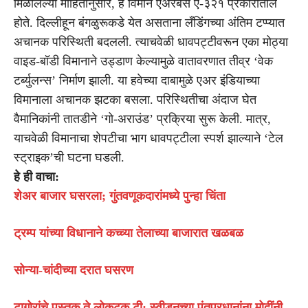
मिळालेल्या माहितीनुसार, हे विमान एअरबस ए-३२१ प्रकारातील
होते. दिल्लीहून बंगळुरूकडे येत असताना लँडिंगच्या अंतिम टप्प्यात
अचानक परिस्थिती बदलली. त्याचवेळी धावपट्टीवरून एका मोठ्या
वाइड-बॉडी विमानाने उड्डाण केल्यामुळे वातावरणात तीव्र ‘वेक
टर्ब्युलन्स’ निर्माण झाली. या हवेच्या दाबामुळे एअर इंडियाच्या
विमानाला अचानक झटका बसला. परिस्थितीचा अंदाज घेत
वैमानिकांनी तातडीने ‘गो-अराउंड’ प्रक्रिया सुरू केली. मात्र,
याचवेळी विमानाचा शेपटीचा भाग धावपट्टीला स्पर्श झाल्याने ‘टेल
स्ट्राइक’ची घटना घडली.
हे ही वाचा:
शेअर बाजार घसरला; गुंतवणूकदारांमध्ये पुन्हा चिंता
ट्रम्प यांच्या विधानाने कच्च्या तेलाच्या बाजारात खळबळ
सोन्या-चांदीच्या दरात घसरण
टागोरांचे पुस्तक ते लोकटक टी; स्वीडनच्या पंतप्रधानांना मोदींनी