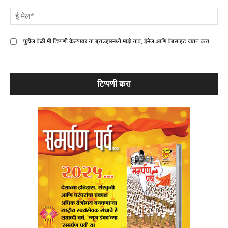
ई
मे
पुढील वेळी मी टिप्पणी केल्यावर या ब्राउझरमध्ये माझे नाव, ईमेल आणि वेबसाइट जतन करा.