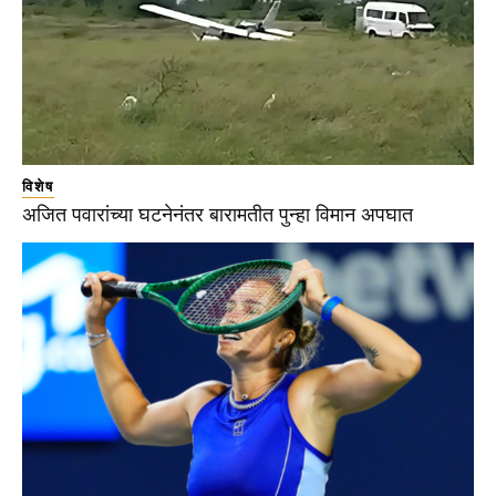
विशेष
अजित पवारांच्या घटनेनंतर बारामतीत पुन्हा विमान अपघात