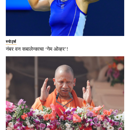
स्पोर्ट्स
नंबर वन सबालेन्काचा ‘गेम ओव्हर’!