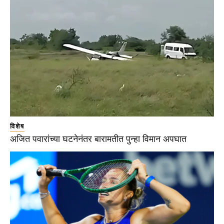
विशेष
अजित पवारांच्या घटनेनंतर बारामतीत पुन्हा विमान अपघात