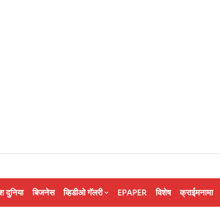
श दुनिया
बिजनेस
व्हिडीओ गॅलरी
EPAPER
विशेष
क्राईमनामा