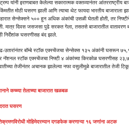
 ट्रम्प यांनी इराणबाबत केलेल्या सकारात्मक वक्तव्यानंतर आंतरराष्ट्रीय ब
या किंमतीत मोठी घसरण झाली आणि त्याचा थेट फायदा भारतीय बाजाराला झा
्यवहारात सेन्सेक्सने ५०० हून अधिक अंकांची उसळी घेतली होती, तर निफ्टी
ोती. मात्र दिवस जसजसा पुढे सरकत गेला, तसतसे बाजारातील वातावरण 
ही निर्देशांक घसरणीसह बंद झाले.
उतारांनंतर बॉम्बे स्टॉक एक्स्चेंजचा सेन्सेक्स १३५ अंकांनी घसरून ७
तर नॅशनल स्टॉक एक्स्चेंजचा निफ्टी ४ अंकांच्या किरकोळ घसरणीसह २३
ुवातीच्या तेजीनंतर अचानक झालेल्या नफा वसुलीमुळे बाजारातील तेजी टि
विधानाने कच्च्या तेलाच्या बाजारात खळबळ
या दरात घसरण
अतिक्रमणविरोधी मोहिमेदरम्यान दगडफेक करणाऱ्या १६ जणांना अटक