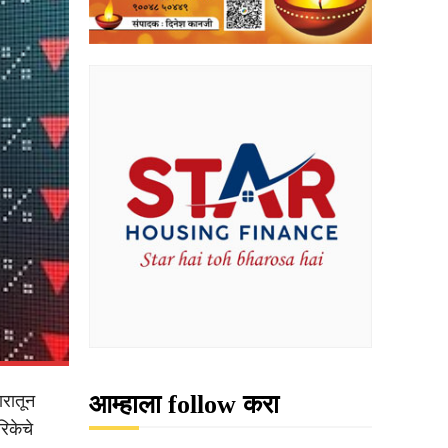
आम्हाला follow करा
ारातून
रिकेचे