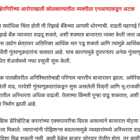
 हेरगिरीच्या आरोपाखाली कोलकात्यातील व्यक्तीला एनआयएकडून अटक
ये सर्वाधिक चिंता होती ती रिझर्व्ह बँकेच्या आगामी धोरणाची. वाढती महागाई 
र्व्ह बँक व्याजदर वाढवू शकते, अशी शक्यता बाजारात व्यक्त केली जात आ
स उद्योग क्षेत्रावर अतिरिक्त आर्थिक भार पडू शकतो आणि त्यामुळे आर्थि
 भीती गुंतवणूकदारांना सतावत आहे. याच कारणामुळे दुपारनंतर अनेक गुंतवण
 घेत शेअर्समध्ये नफा वसुली सुरू केली.
क पातळीवरील अनिश्चिततेचाही परिणाम भारतीय बाजारावर झाला. अमेरिक
ालेली वाढ, परदेशी गुंतवणूकदारांकडून सुरू असलेली विक्री आणि भू-राजक
रातील अस्थिरता अधिक वाढली. तेलाच्या किंमती पुन्हा वाढू शकतात, अशी
ये निर्माण झाली आहे.
ताहिक डेरिव्हेटिव्ह करारांच्या एक्सपायरीचा दिवस असल्याने बाजारात मोठ्या
 मिळाले. व्यापाऱ्यांनी पोझिशन्स बदलल्यामुळे व्यवहारांमध्ये अस्थिरता 
ट दिशा मिळू शकली नाही. काही वेळेस बाजार जोरदार तेजीत होता, तर काह