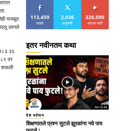
ाजारात
ला.
113,459
2,036
326,000
नेही मजबूत
चाहते
अनुयायी
सदस्य यादी
बदलू लागले
इतर नवीनतम कथा
५,१८३.३६
,७८९ वर
कू शकली
00:13:30
देश वर्तमान
शिक्षणातले प्रश्न सुटले झुरळांना नवे पाय
फुटले !