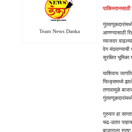
पाकिस्तानसाठी
गुंतवणूकदारांमध्
Team News Danka
आणण्यासाठी रिझ
व्याजदर वाढल्या
वेग मंदावण्याची
सुरक्षित भूमिका
याशिवाय जागति
यिल्ड्समध्ये झ
तणावामुळे बाजा
गुंतवणूकदारांमध्
गुरुवार हा साप्
चढ-उतार पाहायला
बाजाराला स्पष्