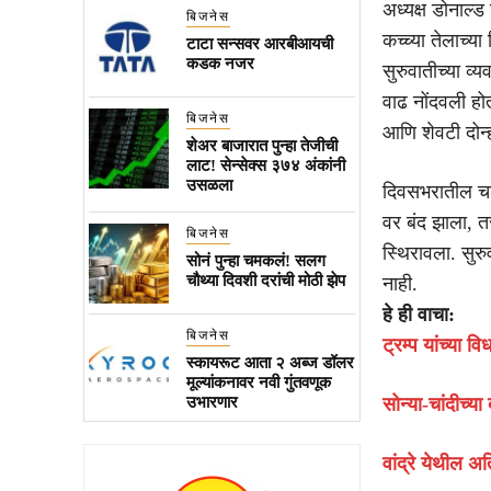
अध्यक्ष डोनाल्ड
बिजनेस
कच्च्या तेलाच्
टाटा सन्सवर आरबीआयची
कडक नजर
सुरुवातीच्या व
वाढ नोंदवली ह
बिजनेस
आणि शेवटी दोन्
शेअर बाजारात पुन्हा तेजीची
लाट! सेन्सेक्स ३७४ अंकांनी
उसळला
दिवसभरातील चढ-
वर बंद झाला, 
बिजनेस
स्थिरावला. सुर
सोनं पुन्हा चमकलं! सलग
चौथ्या दिवशी दरांची मोठी झेप
नाही.
हे ही वाचा:
बिजनेस
ट्रम्प यांच्या 
स्कायरूट आता २ अब्ज डॉलर
मूल्यांकनावर नवी गुंतवणूक
उभारणार
सोन्या-चांदीच्
वांद्रे येथील 