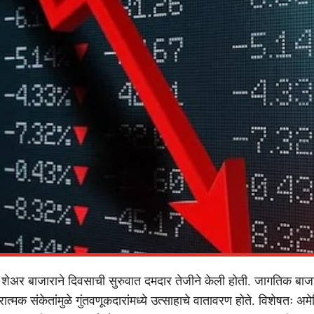
य शेअर बाजाराने दिवसाची सुरुवात दमदार तेजीने केली होती. जागतिक बाज
ात्मक संकेतांमुळे गुंतवणूकदारांमध्ये उत्साहाचे वातावरण होते. विशेषतः अमे