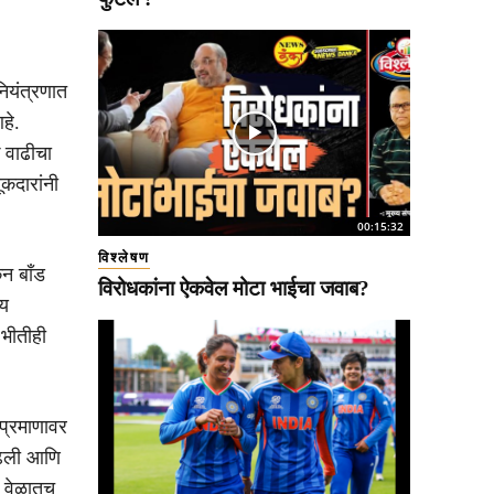
नियंत्रणात
हे.
क वाढीचा
ूकदारांनी
00:15:32
विश्लेषण
न बाँड
विरोधकांना ऐकवेल मोटा भाईचा जवाब?
ीय
 भीतीही
 प्रमाणावर
वाढली आणि
ी वेळातच