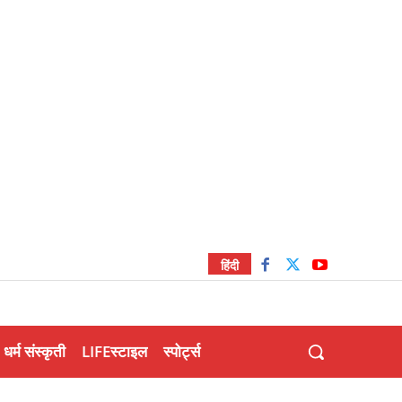
हिंदी
धर्म संस्कृती
LIFEस्टाइल
स्पोर्ट्स