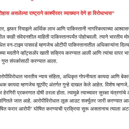
हास असलेल्या राष्ट्राने काश्मीरवर व्याख्यान देणे हा विरोधाभास”
सार, झफर रियाझने आर्थिक लाभ आणि पाकिस्तानी नागरिकत्वाच्या आश्वासन
ील काही संवेदनशील माहिती पाकिस्तानपर्यंत पोहोचवली. त्याने भारतीय म
बंधित वन-टाइम पासवर्ड म्हणजेच ओटीपी पाकिस्तानातील अधिकाऱ्यांना दिल्
्या मदतीने व्हॉट्सअ‍ॅप खाती सक्रिय करण्यात आली आणि त्यांचा वापर भ
 गुप्त संपर्कासाठी करण्यात आला.
ोपीविरोधात भारतीय न्याय संहिता, अधिकृत गोपनीयता कायदा आणि बेका
धक कायदा म्हणजेच यूएपीए अंतर्गत गुन्हे दाखल केले आहेत. विशेष म्हणजे, य
ेरगिरी प्रकरणात दोषी ठरला होता. त्यामुळे त्याच्यावर सुरक्षा यंत्रणांच
सांगितले जात आहे. आरोपीविरोधात लूक आउट सर्क्युलर जारी करण्यात आल
ोषित फरार आरोपी’ घोषित करण्याची प्रक्रिया सुरू असतानाच त्याला अ