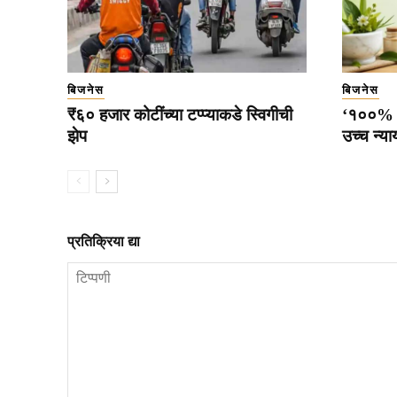
बिजनेस
बिजनेस
₹६० हजार कोटींच्या टप्प्याकडे स्विगीची
‘१००% शु
झेप
उच्च न्य
प्रतिक्रिया द्या