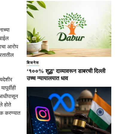
ाच्या
ोबाईल
याचा आरोप
ारतातील
बिजनेस
‘१००% शुद्ध’ दाव्यावरून डाबरची दिल्ली
उच्च न्यायालयात धाव
यदेशीर
ापूर्वीही
े आधीपासून
े होते
टक करण्यात