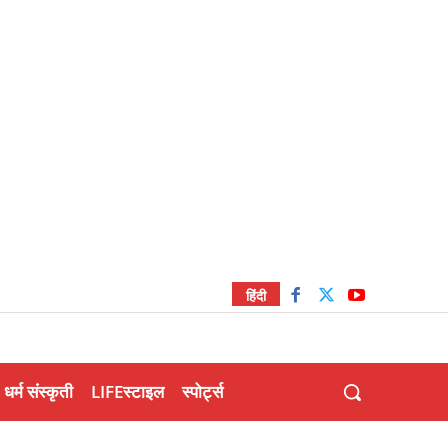
हिंदी
धर्म संस्कृती
LIFEस्टाइल
स्पोर्ट्स