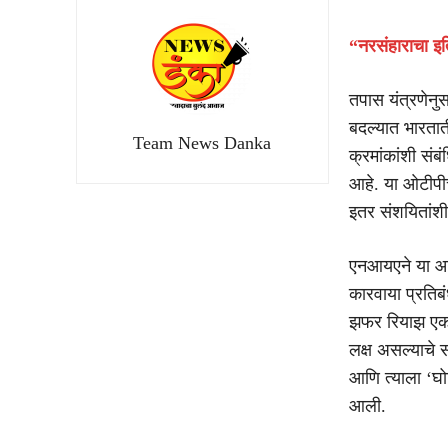
“नरसंहाराचा इति
तपास यंत्रणेनु
बदल्यात भारतात
Team News Danka
क्रमांकांशी सं
आहे. या ओटीपीच
इतर संशयितांशी
एनआयएने या आर
कारवाया प्रतिबं
झफर रियाझ एका ह
लक्ष असल्याचे 
आणि त्याला ‘घ
आली.