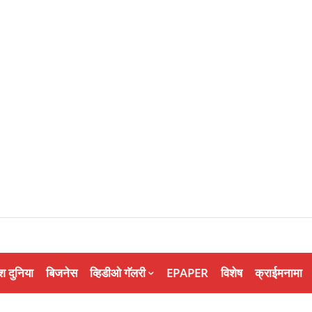
श दुनिया
बिजनेस
व्हिडीओ गॅलरी
EPAPER
विशेष
क्राईमनामा