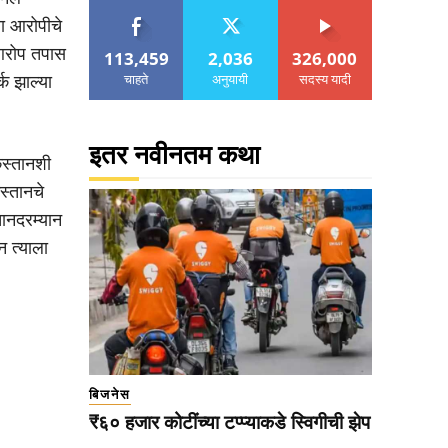
ा आरोपीचे
 आरोप तपास
113,459
2,036
326,000
चाहते
अनुयायी
सदस्य यादी
क झाल्या
इतर नवीनतम कथा
िस्तानशी
स्तानचे
ानदरम्यान
न त्याला
बिजनेस
₹६० हजार कोटींच्या टप्प्याकडे स्विगीची झेप