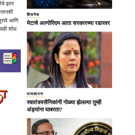
ीचे इतर
स्तानशी
बिजनेस
पुरावे आणि
मेटाचे अल्गोरिदम आता सरकारच्या रडारवर
ंचाही शोध
राजकारण
स्वातंत्र्यसैनिकांनी गोळ्या झेलल्या तुम्ही
अंड्यांना घाबरता?