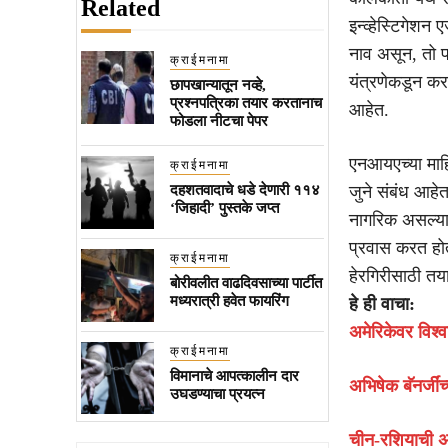
Related
इन्व्हेस्टिगेश
नाव असून, तो प
क्राईमनामा
यंत्रणेकडून करण
छापखान्यातून नव्हे,
प्रश्नपत्रिका तयार करतानाच
आहेत.
फोडला नीटचा पेपर
एनआयएच्या माहि
क्राईमनामा
दहशतवादाचे धडे देणारी ११४
जुने संबंध आहेत
‘जिहादी’ पुस्तके जप्त
नागरिक असल्या
प्रवास करत होता
क्राईमनामा
हेरगिरीसाठी तय
बोरीवलीत वाढदिवसाच्या पार्टीत
मध्यरात्री हवेत फायरिंग
हे ही वाचा:
अमेरिकेवर विश्
क्राईमनामा
विमानाचे आपत्कालीन दार
अभिषेक बॅनर्जीं
उघडण्याचा प्रयत्न
चीन-रशियाची अम