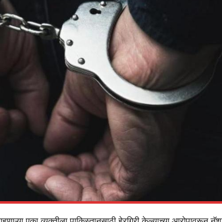
ाहणाऱ्या एका व्यक्तीला पाकिस्तानसाठी हेरगिरी केल्याच्या आरोपावरून न