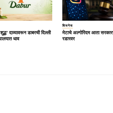
बिजनेस
द्ध’ दाव्यावरून डाबरची दिल्ली
मेटाचे अल्गोरिदम आता सरकारच
ायालयात धाव
रडारवर