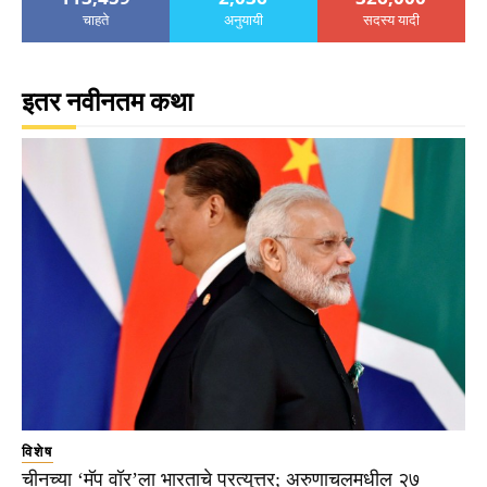
चाहते
अनुयायी
सदस्य यादी
इतर नवीनतम कथा
विशेष
चीनच्या ‘मॅप वॉर’ला भारताचे प्रत्युत्तर; अरुणाचलमधील २७