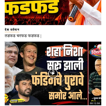
देश वर्तमान
तडफड चरफड फडफड |
00:12:58