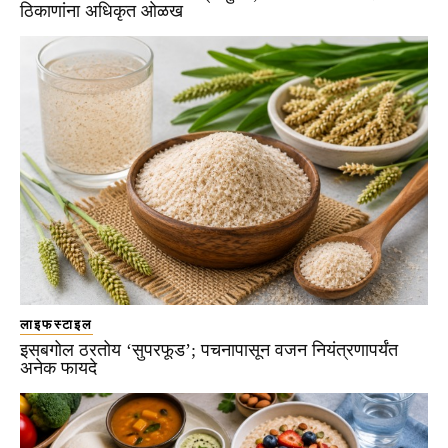
ठिकाणांना अधिकृत ओळख
लाइफस्टाइल
इसबगोल ठरतोय ‘सुपरफूड’; पचनापासून वजन नियंत्रणापर्यंत
अनेक फायदे