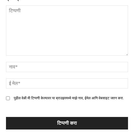
टिप्पणी
ना
ई
मे
पुढील वेळी मी टिप्पणी केल्यावर या ब्राउझरमध्ये माझे नाव, ईमेल आणि वेबसाइट जतन करा.