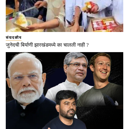
संपादकीय
जुनेदची बिर्याणी झारखंडमध्ये का चालली नाही ?