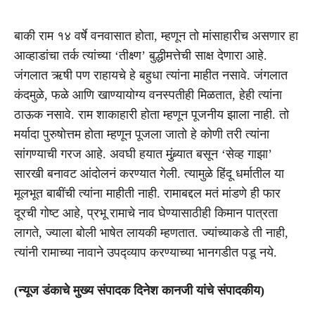
बाकी राम १४ वर्षे वनवासात होता, म्हणून तो मांसाहारीच असणार हा
आव्हाडांचा तर्क त्यांच्या ‘तीक्ष्ण’ बुद्धीमत्तेची साक्ष देणारा आहे.
जंगलात ऋषी पण राहायचे हे बहुधा त्यांना माहीत नसावे. जंगलात
कंदमुळे, फळे आणि खाण्यायोग्य वनस्पतीही मिळतात, हेही त्यांना
ठाऊक नसावे. राम शाकाहारी होता म्हणून पूजनीय झाला नाही. तो
मर्यादा पुरुषोत्तम होता म्हणून पूजला जातो हे कोणी तरी त्यांना
सांगण्याची गरज आहे. अवघी हयात मुंब्र्यात बसून ‘सेव्ह गाझा’
सारखी बनावट आंदोलनं करण्यात गेली. त्यामुळे हिंदू धर्मातील या
मूलभूत बाबींची त्यांना माहीती नाही. रामाबद्दल मतं मांडणे ही फार
दूरची गोष्ट आहे, प्रभू रामाचे नाव घेण्यासाठीही किमान पात्रता
लागते, ज्याला बोली भाषेत लायकी म्हणतात. ज्यांच्याकडे ती नाही,
त्यांनी रामाच्या नावाने उपद्व्याप करण्याच्या भानगडीत पडू नये.
(न्यूज डंकाचे मुख्य संपादक दिनेश कानजी यांचे संपादकीय)