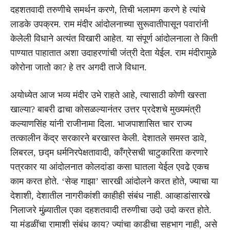
दहशतवादी तरुणीचे समर्थन करणे, तिची भलामण करणे हे त्यांचे
लाडके उपक्रम. राम मंदीर आंदोलनाच्या सुरूवातीपासून पवारांनी
केलेली विधाने अत्यंत विखारी आहेत. या संपूर्ण आंदोलनाला ते किती
पाण्यात पाहातात अशा उदाहरणांची जंत्री देता येईल. राम मंदीरामुळे
कोरोना जातो का? हे तर अगदी ताजे विधान.
अयोध्येत आज भव्य मंदीर उभे राहते आहे, त्यासाठी कोणी खस्ता
खाल्या? बाबरी ढाचा कोसळल्यानंतर उत्तर प्रदेशचे मुख्यमंत्री
कल्याणसिंह यांनी राजीनामा दिला. भाजपाशासित चार राज्य
तत्कालीन केंद्र सरकारने बरखास्त केली. देशातले समस्त डावे,
लिबरल, छद्म धर्मनिरपेक्षतावादी, काँग्रेसची चाटुकारिता करणारे
पत्रकार या आंदोलनात कोलदांडा कसा घातला येईल एवढे एकच
काम करत होते. ‘सेव्ह गाझा’ सारखी आंदोलने करत होते, ज्याचा या
देशाशी, देशातील नागरीकांशी काहीही संबंध नाही. आव्हाडांसारखे
निलाजरे मुंब्र्यातील एका दहशतवादी तरुणीचा उदो उदो करत होते.
या मंडळींचा रामाशी संबंध काय? ज्यांचा काडीचा सहभाग नाही, असे