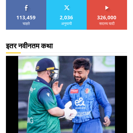
113,459
2,036
326,000
चाहते
अनुयायी
सदस्य यादी
इतर नवीनतम कथा