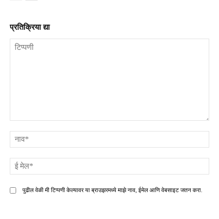
प्रतिक्रिया द्या
टिप्पणी
ना
ई
मे
पुढील वेळी मी टिप्पणी केल्यावर या ब्राउझरमध्ये माझे नाव, ईमेल आणि वेबसाइट जतन करा.