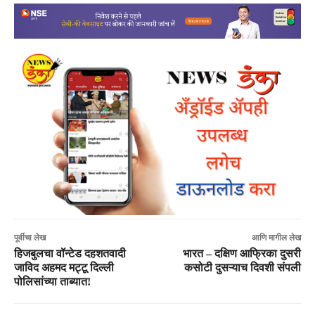
पूर्वीचा लेख
आणि मागील लेख
हिजबुलचा वॉन्टेड दहशतवादी
भारत – दक्षिण आफ्रिका दुसरी
जाविद अहमद मट्टू दिल्ली
कसोटी दुसऱ्याच दिवशी संपली
पोलिसांच्या ताब्यात!