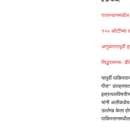
राजस्थानमधील सर
१५० कोटींच्या 
अणुकरारापूर्वी 
सिद्धरामय्या- ड
यापूर्वी पाकिस्त
पीस” उपक्रमात 
इस्रायलविषयीच्
यांनी अलीकडेच 
उल्लेख केला होत
पाकिस्तानमधील व