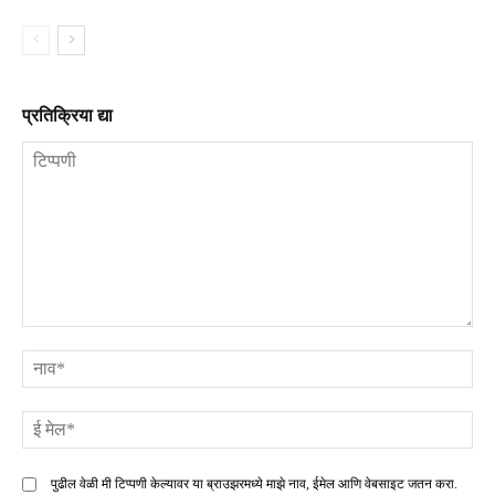
प्रतिक्रिया द्या
टिप्पणी
ना
ई
मे
पुढील वेळी मी टिप्पणी केल्यावर या ब्राउझरमध्ये माझे नाव, ईमेल आणि वेबसाइट जतन करा.