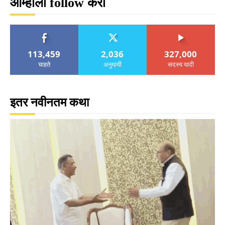
आम्हाला follow करा
113,459
2,036
327,000
चाहते
अनुयायी
सदस्य यादी
इतर नवीनतम कथा