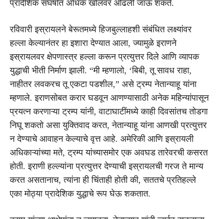
प्रादेशिक संघर्षात अधिक खोलवर ओढली जाऊ शकते.
रविवारी इस्रायलने बेरूतमध्ये हिजबुल्लाहशी संबंधित लक्ष्यांवर
हल्ला केल्यानंतर हा इशारा देण्यात आला, ज्यामुळे इराणने
इस्रायलवर क्षेपणास्त्र हल्ला करून प्रत्युत्तर दिले आणि व्यापक
युद्धाची भीती निर्माण झाली. “मी म्हणालो, ‘बिबी, तू सावध राहा,
नाहीतर लवकरच तू एकटा पडशील,” असे ट्रम्प नेतान्याहू यांना
म्हणाले. इराणसोबत करार घडवून आणण्यासाठी अनेक महिन्यांपासून
प्रयत्न करणाऱ्या ट्रम्प यांनी, वाटाघाटींमध्ये काही दिवसांतच तोडगा
निघू शकतो असा युक्तिवाद करत, नेतान्याहू यांना आणखी प्रत्युत्तर
न देण्याचे आवाहन केल्याचे वृत्त आहे. अमेरिकी आणि इस्रायली
अधिकाऱ्यांच्या मते, ट्रम्प यांच्यासमोर एक अवघड तारेवरची कसरत
होती. इराणी हल्ल्यांना प्रत्युत्तर देण्याची इस्रायलची गरज ते मान्य
करत असतानाच, त्यांना ही चिंताही होती की, सततचे प्रतिहल्ले
एका मोठ्या प्रादेशिक युद्धाचे रूप घेऊ शकतात.