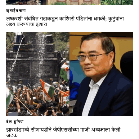
क्राईमनामा
लष्करशी संबंधित गटाकडून काश्मिरी पंडितांना धमकी; कुटुंबांना
लक्ष्य करण्याचा इशारा
देश दुनिया
झारखंडमध्ये सीआयडीने जेपीएससीच्या माजी अध्यक्षाला केली
अटक