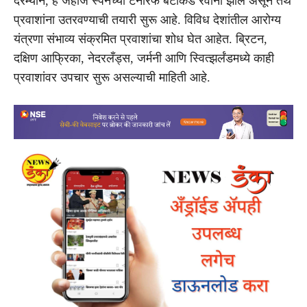
दरम्यान, हे जहाज स्पेनच्या टेनेरिफ बेटाकडे रवाना झाले असून तेथे
प्रवाशांना उतरवण्याची तयारी सुरू आहे. विविध देशांतील आरोग्य
यंत्रणा संभाव्य संक्रमित प्रवाशांचा शोध घेत आहेत. ब्रिटन,
दक्षिण आफ्रिका, नेदरलँड्स, जर्मनी आणि स्वित्झर्लंडमध्ये काही
प्रवाशांवर उपचार सुरू असल्याची माहिती आहे.