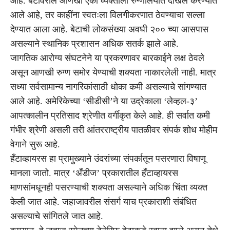
आहे. बेटावरील आणखी एका व्यक्तीला रुग्णालयात दाखल करण्यात
आले आहे, तर काहींना स्वतःला विलगीकरणात ठेवण्याचा सल्ला
देण्यात आला आहे. बेटाची लोकसंख्या अवघी २०० च्या आसपास
असल्याने स्थानिक प्रशासन अधिक सतर्क झाले आहे.
जागतिक आरोग्य संघटनेने या प्रकरणावर बारकाईने लक्ष ठेवले
असून आणखी रुग्ण समोर येण्याची शक्यता नाकारलेली नाही. मात्र
सध्या सर्वसामान्य नागरिकांसाठी धोका कमी असल्याचे सांगण्यात
आले आहे. अमेरिकेच्या ‘सीडीसी’ने या उद्रेकाला ‘लेव्हल-३’
आपत्कालीन प्रतिसाद श्रेणीत वर्गीकृत केले आहे. ही सर्वात कमी
गंभीर श्रेणी असली तरी आंतरराष्ट्रीय पातळीवर संपर्क शोध मोहीम
वेगाने सुरू आहे.
हँटाव्हायरस हा प्रामुख्याने उंदरांच्या संपर्कातून पसरणारा विषाणू
मानला जातो. मात्र ‘अँडीज’ प्रकारातील हँटाव्हायरस
माणसांमधूनही पसरण्याची शक्यता असल्याने अधिक चिंता व्यक्त
केली जात आहे. जहाजावरील संसर्ग याच प्रकाराशी संबंधित
असल्याचे सांगितले जात आहे.