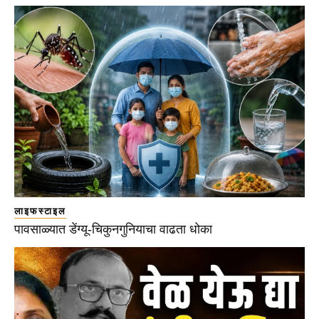
लाइफस्टाइल
पावसाळ्यात डेंग्यू-चिकुनगुनियाचा वाढता धोका