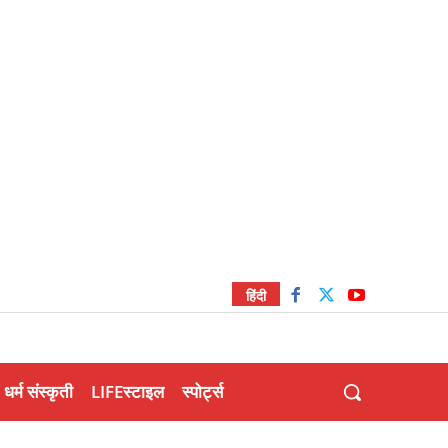
हिंदी
धर्म संस्कृती
LIFEस्टाइल
स्पोर्ट्स