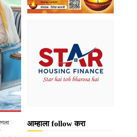
आम्हाला follow करा
राणला
े