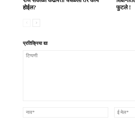
रोज सकाळी कढीपत्ता चघळला तर काय
शिक्षणातल
होईल?
फुटले !
प्रतिक्रिया द्या
टिप्पणी
नाव*