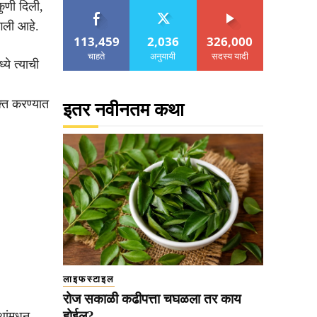
ुणी दिली,
गली आहे.
113,459
2,036
326,000
चाहते
अनुयायी
सदस्य यादी
ये त्याची
क्त करण्यात
इतर नवीनतम कथा
लाइफस्टाइल
रोज सकाळी कढीपत्ता चघळला तर काय
होईल?
थांमधून