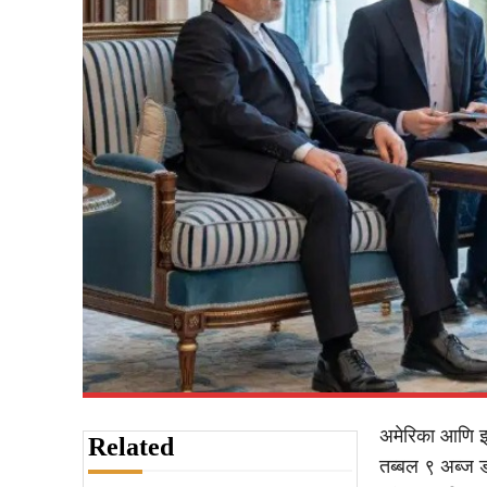
अमेरिका आणि इरा
Related
तब्बल ९ अब्ज 