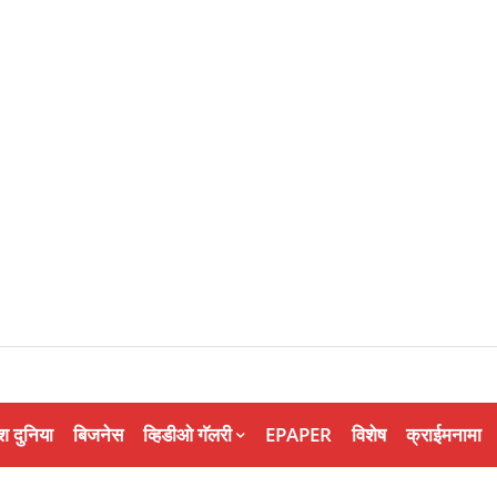
श दुनिया
बिजनेस
व्हिडीओ गॅलरी
EPAPER
विशेष
क्राईमनामा