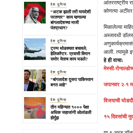
आंतरराष्ट्रीय
देश दुनिया
कोणत्या अटींवर
“अटक झाली तरी मायदेशी
परतणार” काय म्हणाल्या
बांगलादेशच्या माजी
मिळालेल्या माहित
पंतप्रधान?
अब्जावधी डॉलर्
देश दुनिया
अणुकार्यक्रमासं
ट्रम्प थोडक्यात बचावले;
आली. त्यामुळे इ
हेलिकॉप्टर- प्रवासी विमान
समोर येताच काय घडले?
हे ही वाचा:
मेस्सी-रोनाल्डो
देश दुनिया
“बांगलादेश दुसरा पाकिस्तान
जपानवर २-१ मा
बनत आहे”
देश दुनिया
विजयाची घोडदौ
तीन महिन्यात १००० पेक्षा
अधिक जहाजांनी ओलांडली
१५ दिवसांची म
होर्मुझ
या ९ अब्ज डॉलर