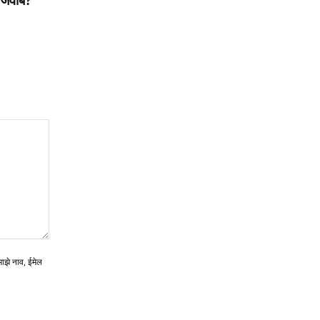
ा जवाब?
माझे नाव, ईमेल