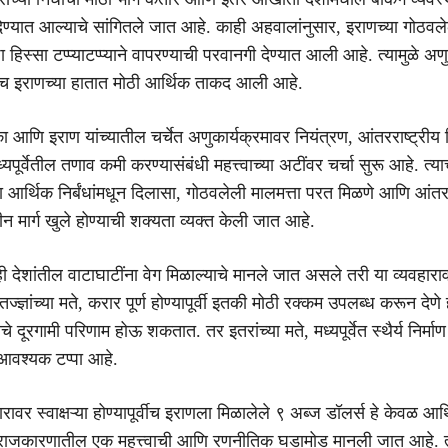
ण्यात आल्याचे सांगितले जात आहे. काही अहवालांनुसार, इराणच्या गोठवले
ा हिस्सा टप्प्याटप्प्याने वापरण्याची परवानगी देण्यात आली आहे. त्यामुळे अ
र्वीच इराणच्या हातात मोठी आर्थिक ताकद आली आहे.
ा आणि इराण यांच्यातील चर्चेत अणुकार्यक्रमावर नियंत्रण, आंतरराष्ट्रीय न
यपूर्वेतील तणाव कमी करण्यासंबंधी महत्त्वाच्या अटींवर चर्चा सुरू आहे. त्याच
 आर्थिक निर्बंधांमधून दिलासा, गोठवलेली मालमत्ता परत मिळणे आणि आंतरर
ीन मार्ग खुले होण्याची शक्यता व्यक्त केली जात आहे.
्ही देशांतील वाटाघाटींना वेग मिळाल्याचे मानले जात असले तरी या व्यवहार
ज्ज्ञांच्या मते, करार पूर्ण होण्यापूर्वी इतकी मोठी रक्कम उपलब्ध करून देण
चे दूरगामी परिणाम होऊ शकतात. तर इतरांच्या मते, मध्यपूर्वेत स्थैर्य निर्माण
आवश्यक टप्पा आहे.
वर स्वाक्षऱ्या होण्यापूर्वीच इराणला मिळालेले ९ अब्ज डॉलर्स हे केवळ आर
ाजकारणातील एक महत्त्वाची आणि रणनीतिक घडामोड मानली जात आहे. त्य