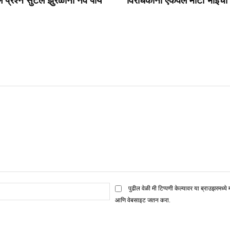
े प्रश्न सुटले झुरळांना नवे पाय
विरोधकांना ऐकवेल मोटा भाईच
ई
पुढील वेळी मी टिप्पणी केल्यावर या ब्राउझरमध्ये 
मेल*
आणि वेबसाइट जतन करा.