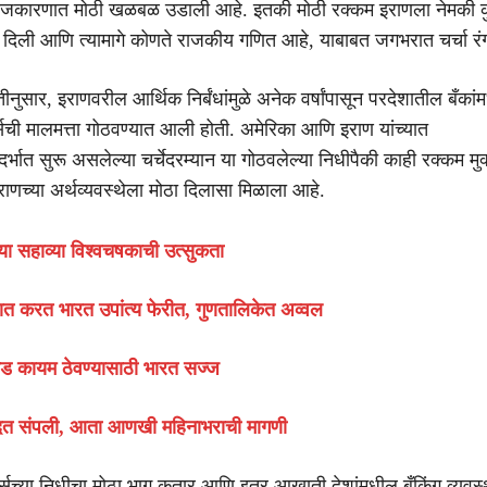
 राजकारणात मोठी खळबळ उडाली आहे. इतकी मोठी रक्कम इराणला नेमकी क
 दिली आणि त्यामागे कोणते राजकीय गणित आहे, याबाबत जगभरात चर्चा रं
ीनुसार, इराणवरील आर्थिक निर्बंधांमुळे अनेक वर्षांपासून परदेशातील बँकांमध्
सची मालमत्ता गोठवण्यात आली होती. अमेरिका आणि इराण यांच्यात
दर्भात सुरू असलेल्या चर्चेदरम्यान या गोठवलेल्या निधीपैकी काही रक्कम मु
राणच्या अर्थव्यवस्थेला मोठा दिलासा मिळाला आहे.
च्या सहाव्या विश्वचषकाची उत्सुकता
त करत भारत उपांत्य फेरीत, गुणतालिकेत अव्वल
ड कायम ठेवण्यासाठी भारत सज्ज
ुदत संपली, आता आणखी महिनाभराची मागणी
्सच्या निधीचा मोठा भाग कतार आणि इतर आखाती देशांमधील बँकिंग व्यवस्