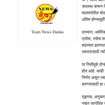
उपलब्ध करून दे
मालमत्तेतील मोठ
अंतिम होण्यापू
Team News Danka
दरम्यान, अमेरिक
प्रवेश, तसेच मध्
बदल्यात इराणला
व्यापारासाठी नव
या निधीमुळे दोन
होत आहे. काही त
निर्णय असून त्या
करण्यासाठी हा 
एकूणच, अणुकरारा
नसून जागतिक र