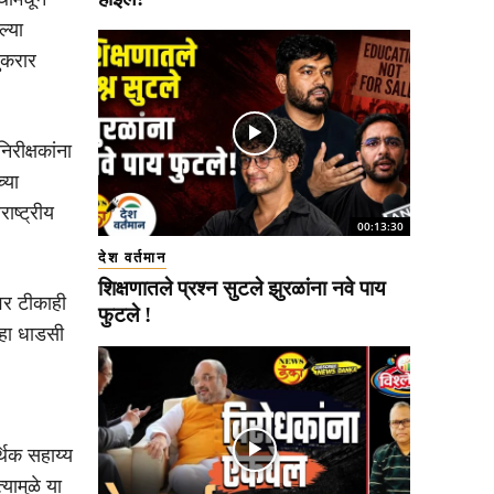
ल्या
णुकरार
िरीक्षकांना
्या
ाष्ट्रीय
00:13:30
देश वर्तमान
शिक्षणातले प्रश्न सुटले झुरळांना नवे पाय
ावर टीकाही
फुटले !
े हा धाडसी
्थिक सहाय्य
ामुळे या