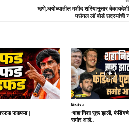
आ
म्हणे,अयोध्यातील मशीद शरियानुसार बेकायदेशी
पर्सनल लॉ बोर्ड सदस्यांची 
विश्लेषण
रफड फडफड |
‘शहा’निशा सुरू झाली, फंडिंगचे 
समोर आले..