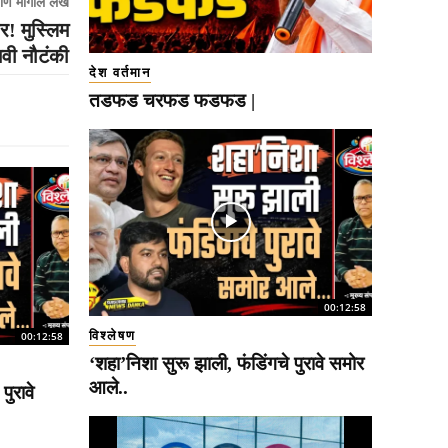
णि मागील लेख
र! मुस्लिम
नवी नौटंकी
देश वर्तमान
तडफड चरफड फडफड |
00:12:58
विश्लेषण
00:12:58
‘शहा’निशा सुरू झाली, फंडिंगचे पुरावे समोर
आले..
पुरावे