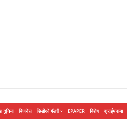
श दुनिया
बिजनेस
व्हिडीओ गॅलरी
EPAPER
विशेष
क्राईमनामा