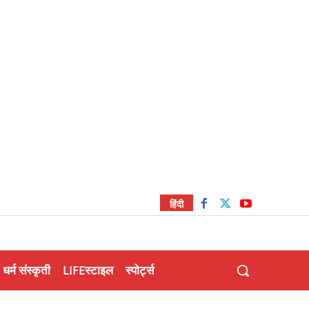
हिंदी
धर्म संस्कृती
LIFEस्टाइल
स्पोर्ट्स