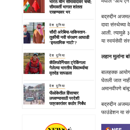
मधील ‘आय एन ए
भारत-चीन सीमावादावर चर्चा;
सीमावर्ती भागात शांतता
राखण्यावर भर
बद्रुद्दीन अज
दावा संस्थेच्य
देश दुनिया
सौदी अरेबिया-पाकिस्तान-
आली. त्यामुळे ३
तुर्कीची नवी संरक्षण आघाडी
या स्वयंसेवी सं
‘इस्लामिक नाटो’?
देश दुनिया
लहान मुलांना बां
कॅलिफोर्नियात ट्रेकिंगला
गेलेल्या भारतीय विद्यार्थ्याचा
बालहक्क आयोगाच
मृतदेह सापडला
घेतली जात नाही
देश दुनिया
अमानवीपणे बांब
पीओकेतील हिंसाचार
लपवण्यासाठी परदेशी
पत्रकारांवर कठोर निर्बंध
बद्रुद्दीन अजम
फाउंडेशन या स