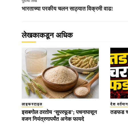
पूर्वीचा लेख
भारताच्या परकीय चलन साठ्यात विक्रमी वाढ!
लेखकाकडून अधिक
लाइफस्टाइल
देश वर्तमान
इसबगोल ठरतोय ‘सुपरफूड’; पचनापासून
तडफड च
वजन नियंत्रणापर्यंत अनेक फायदे