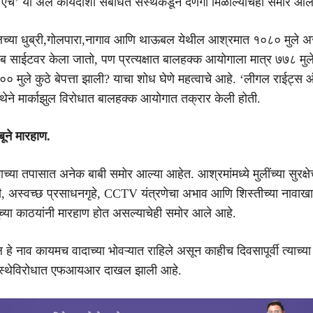
च’ या अल कायदाशी संबंधित संस्थेकडून देणगी मिळाल्याचेही समोर आले
मलच्या धुब्री,गोलपारा,नागाव आणि थाऊबल येथील आश्रमात १०८० मुले अ
ा वेब साईटवर केला जातो, पण प्रत्यक्षात बालहक्क आयोगाला मात्र ७७८ म
०० मुले कुठे बेपत्ता झाली? याचा शोध घेणे महत्वाचे आहे. ‘लीगल राईट्स ऑब
स्थेने मार्काझुल विरोधात बालहक्क आयोगात तक्रार केली होती.
बूने मारहाण.
्या तपासात अनेक बाबी समोर आल्या आहेत. आश्रमांमध्ये मुलींच्या सुरक्
, अस्वच्छ प्रसाधनगृहे, CCTV यंत्रणेचा अभाव आणि शिस्तीच्या नावाखाल
ूच्या काठयांनी मारहाण होत असल्याचेही समोर आले आहे.
ल हे नाव कायमच वादाच्या भोवऱ्यात राहिले असून काहीच दिवसापूर्वी त्याच
ंस्थेविरोधात एफआयआर दाखल झाली आहे.