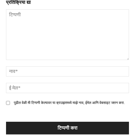
प्रतिक्रिया द्या
टिप्पणी
ना
ई
मे
पुढील वेळी मी टिप्पणी केल्यावर या ब्राउझरमध्ये माझे नाव, ईमेल आणि वेबसाइट जतन करा.