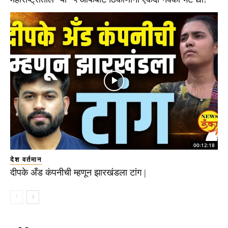
00:12:18
देश वर्तमान
दीपके अँड कंपनीची म्हणून झारखंडला टांग |