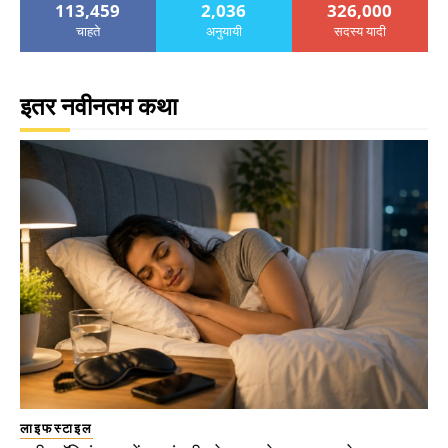
113,459
2,036
326,000
चाहते
अनुयायी
सदस्य यादी
इतर नवीनतम कथा
लाइफस्टाइल