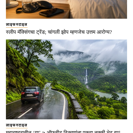
लाइफस्टाइल
स्लीप मॅक्सिंगचा ट्रेंड; चांगली झोप म्हणजेच उत्तम आरोग्य?
लाइफस्टाइल
महाराष्ट्रातील ‘या’ ५ ऑफबीट ठिकाणांना एकदा नक्की भेट द्या!