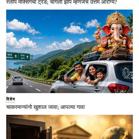
स्लीप मॅक्सिंगचा ट्रेंड; चांगली झोप म्हणजेच उत्तम आरोग्य?
विशेष
चाकरमान्यांनो खुशाल जावा; आपल्या गावा