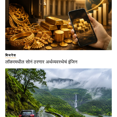
बिजनेस
लॉकरमधील सोनं ठरणार अर्थव्यवस्थेचं इंजिन